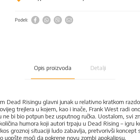
Podeli:
Opis proizvoda
Detalji
ovom Dead Risingu glavni junak u relativno kratkom razd
ijeg trejlera u kojem, kao i inače, Frank West radi on
u ne bi bio potpun bez usputnog ručka. Uostalom, svi zn
je količina humora koji autori trpaju u Dead Rising – ig
os groznoj situaciji ludo zabavlja, pretvorivši koncept 
imo uopšte moći da pokrene novu zombi apokalipsu.