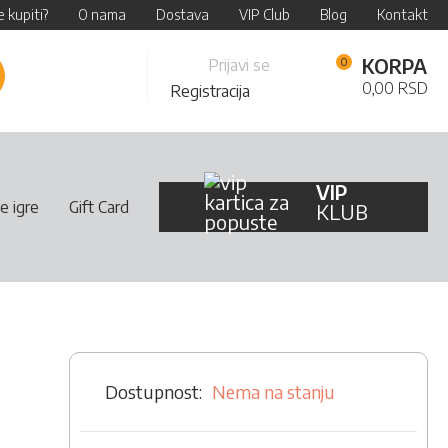
 kupiti?
O nama
Dostava
VIP Club
Blog
Kontakt
Skip
KORPA
Prijavi se
retraži
to
0,00 RSD
Registracija
Content
VIP
e igre
Gift Card
KLUB
Nema na stanju