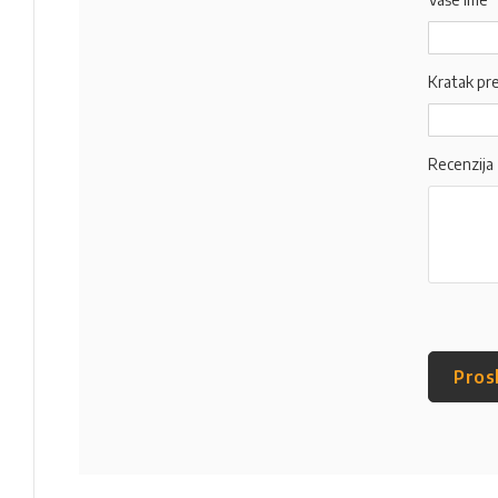
Kratak pr
Recenzija
Pros