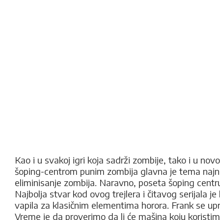
Kao i u svakoj igri koja sadrži zombije, tako i u n
šoping-centrom punim zombija glavna je tema najnov
eliminisanje zombija. Naravno, poseta šoping centr
Najbolja stvar kod ovog trejlera i čitavog serijala 
vapila za klasičnim elementima horora. Frank se uprk
Vreme je da proverimo da li će mašina koju korist