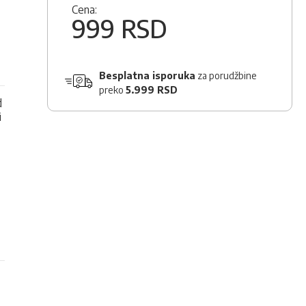
Cena:
999 RSD
Besplatna isporuka
za porudžbine
preko
5.999 RSD
d
i