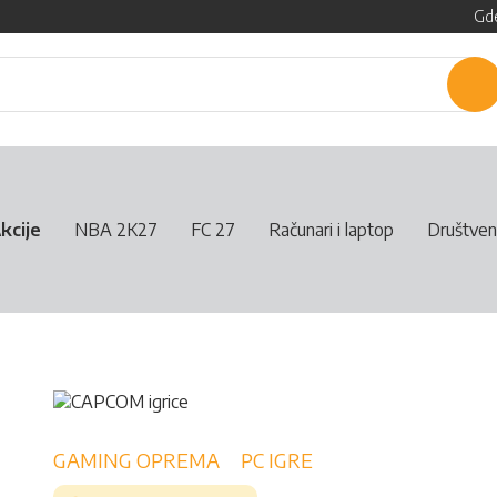
Gde
P
kcije
NBA 2K27
FC 27
Računari i laptop
Društven
GAMING OPREMA
PC IGRE