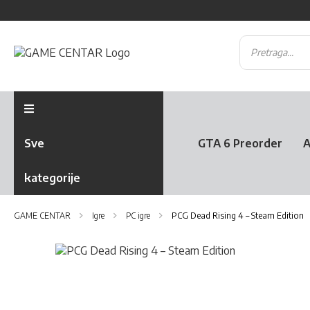
Sve
GTA 6 Preorder
A
kategorije
GAME CENTAR
Igre
PC igre
PCG Dead Rising 4 – Steam Edition
Skip
to
Skip
the
to
end
the
of
beginning