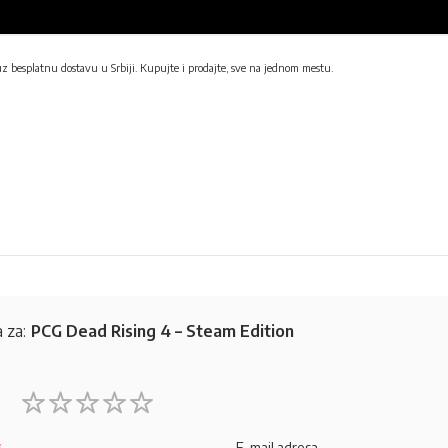
uz besplatnu dostavu u Srbiji. Kupujte i prodajte, sve na jednom mestu.
 za:
PCG Dead Rising 4 – Steam Edition
1
2
3
4
5
star
stars
stars
stars
stars
E-mail adresa