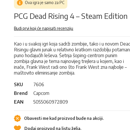
Ova igra je samo za PC
PCG Dead Rising 4 – Steam Edition
Budi prvi koji će napisati recenziju
Kao i u svakoj igri koja sadrži zombije, tako i u novom Dea
Risingu glavni junak u relativno kratkom razdoblju potaman
puno hodajućih leševa. Šetnja šoping-centrom punim
zombija glavna je tema najnovijeg trejlera u kojem, kao i
inače, Frank West radi ono što Frank West zna najbolje –
maštovito eliminisanje zombija.
SKU
7606
Brend
Capcom
EAN
5055060972809
Obavesti me kad proizvod bude na akciji.
Dodaj proizvod na listu želja.