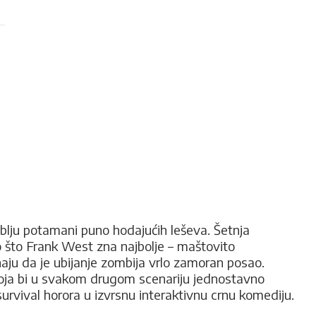
oblju potamani puno hodajućih leševa. Šetnja
o što Frank West zna najbolje – maštovito
aju da je ubijanje zombija vrlo zamoran posao.
ru koja bi u svakom drugom scenariju jednostavno
survival horora u izvrsnu interaktivnu crnu komediju.