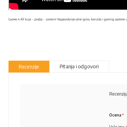
Games 4 All kupi - prodaj - zameni! Najpovoljnije cene igrica, konzola i gaming opreme 
Pitanja i odgovori
Recenzije
Recenzija
Ocena
Vaše ime