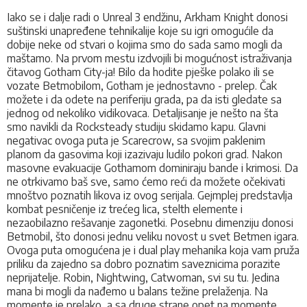
Iako se i dalje radi o Unreal 3 endžinu, Arkham Knight donosi
suštinski unapređene tehnikalije koje su igri omogućile da
dobije neke od stvari o kojima smo do sada samo mogli da
maštamo. Na prvom mestu izdvojili bi mogućnost istraživanja
čitavog Gotham City-ja! Bilo da hodite pješke polako ili se
vozate Betmobilom, Gotham je jednostavno - prelep. Čak
možete i da odete na periferiju grada, pa da isti gledate sa
jednog od nekoliko vidikovaca. Detaljisanje je nešto na šta
smo navikli da Rocksteady studiju skidamo kapu. Glavni
negativac ovoga puta je Scarecrow, sa svojim paklenim
planom da gasovima koji izazivaju ludilo pokori grad. Nakon
masovne evakuacije Gothamom dominiraju bande i krimosi. Da
ne otrkivamo baš sve, samo ćemo reći da možete očekivati
mnoštvo poznatih likova iz ovog serijala. Gejmplej predstavlja
kombat pesničenje iz trećeg lica, stelth elemente i
nezaobilazno rešavanje zagonetki. Posebnu dimenziju donosi
Betmobil, što donosi jednu veliku novost u svet Betmen igara.
Ovoga puta omogućena je i dual play mehanika koja vam pruža
priliku da zajedno sa dobro poznatim saveznicima porazite
neprijatelje. Robin, Nightwing, Catwoman, svi su tu. Jedina
mana bi mogli da nađemo u balans težine prelaženja. Na
momente je prelako, a sa druge strane opet na momente