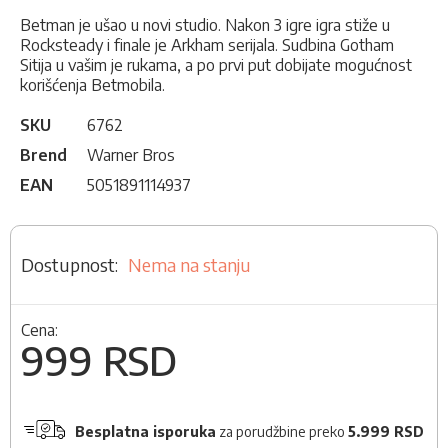
Betman je ušao u novi studio. Nakon 3 igre igra stiže u
Rocksteady i finale je Arkham serijala. Sudbina Gotham
Sitija u vašim je rukama, a po prvi put dobijate mogućnost
korišćenja Betmobila.
SKU
6762
Brend
Warner Bros
EAN
5051891114937
Nema na stanju
Cena:
999 RSD
Besplatna isporuka
za porudžbine preko
5.999 RSD