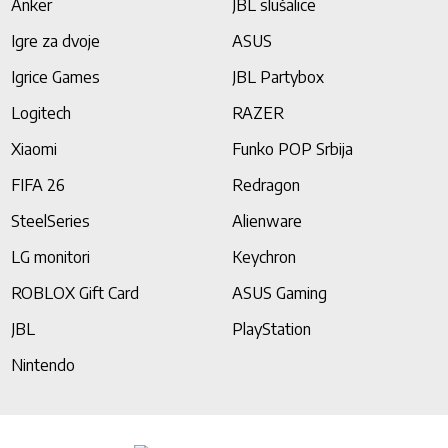
Anker
JBL slušalice
Igre za dvoje
ASUS
Igrice Games
JBL Partybox
Logitech
RAZER
Xiaomi
Funko POP Srbija
FIFA 26
Redragon
SteelSeries
Alienware
LG monitori
Keychron
ROBLOX Gift Card
ASUS Gaming
JBL
PlayStation
Nintendo