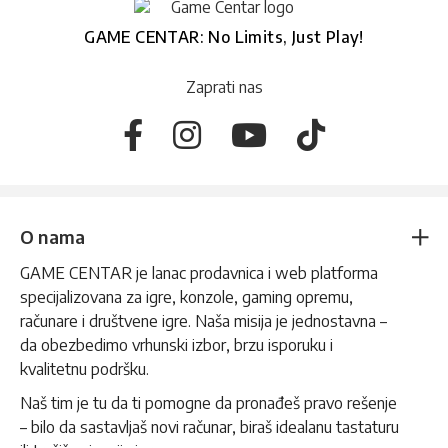
GAME CENTAR: No Limits, Just Play!
Zaprati nas
O nama
GAME CENTAR je lanac prodavnica i web platforma
specijalizovana za igre, konzole, gaming opremu,
računare i društvene igre. Naša misija je jednostavna –
da obezbedimo vrhunski izbor, brzu isporuku i
kvalitetnu podršku.
Naš tim je tu da ti pomogne da pronađeš pravo rešenje
– bilo da sastavljaš novi računar, biraš idealanu tastaturu