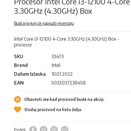
Procesor Intel Core i3-12100 4-Core
3.30GHz (4.30GHz) Box
Budi prvi koji će napisati recenziju
Intel Core i3-12100 4-Core 3.30GHz (4.30GHz) Box -
procesor
SKU
33473
Brend
Intel
Datum Izlaska
10.01.2022
EAN
5032037238458
Obavesti me kad proizvod bude na akciji.
Dodaj proizvod na listu želja.
Podeli: