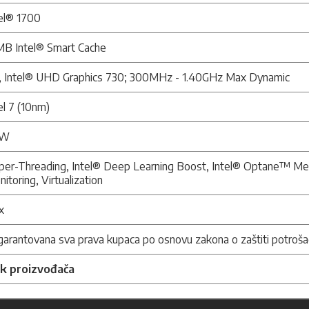
tel® 1700
MB Intel® Smart Cache
,
Intel® UHD Graphics 730;
300MHz - 1.40GHz Max Dynamic
el 7 (10nm)
0W
per-Threading, Intel® Deep Learning Boost, Intel® Optane™ Mem
itoring, Virtualization
x
arantovana sva prava kupaca po osnovu zakona o zaštiti potroša
nk proizvođača