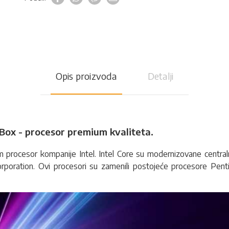
Opis proizvoda
Detalji
Box - procesor premium kvaliteta.
um
procesor
kompanije Intel. Intel Core su modernizovane central
orporation. Ovi procesori su zamenili postojeće procesore Penti