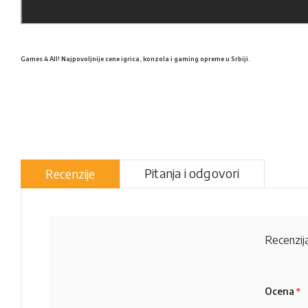
Games 4 All! Najpovoljnije cene igrica, konzola i gaming opreme u Srbiji.
Pitanja i odgovori
Recenzije
Recenzija
Ocena