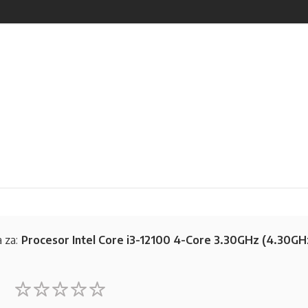
 za:
Procesor Intel Core i3-12100 4-Core 3.30GHz (4.30GH
1
2
3
4
5