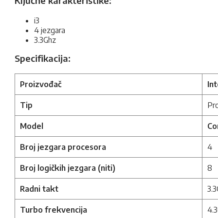
Ključne karakteristike:
i3
4 jezgara
3.3Ghz
Specifikacija:
Proizvođač
Int
Tip
Pr
Model
Co
Broj jezgara procesora
4
Broj logičkih jezgara (niti)
8
Radni takt
3.
Turbo frekvencija
4.