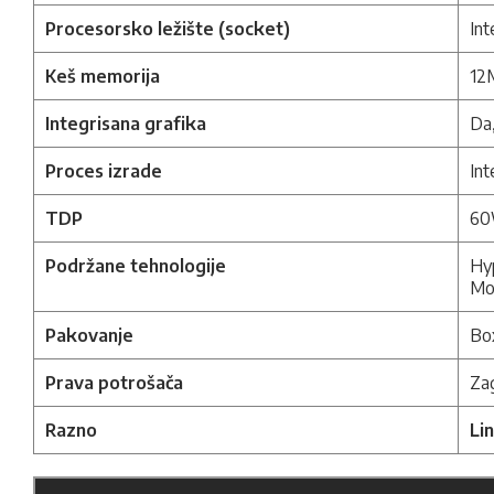
Procesorsko ležište (socket)
In
Keš memorija
12
Integrisana grafika
Da
Proces izrade
Int
TDP
6
Podržane tehnologije
Hy
Mon
Pakovanje
Bo
Prava potrošača
Zag
Razno
Li