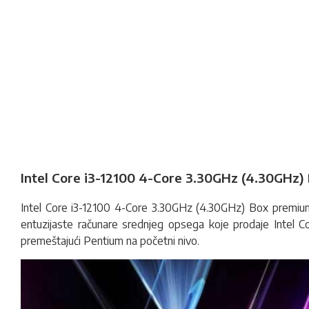
Intel Core i3-12100 4-Core 3.30GHz (4.30GHz) 
Intel Core i3-12100 4-Core 3.30GHz (4.30GHz) Box premi
entuzijaste računare srednjeg opsega koje prodaje Intel C
premeštajući Pentium na početni nivo.