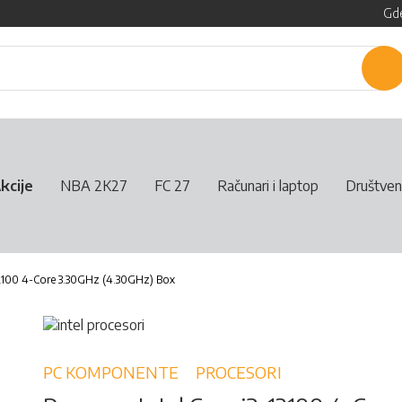
Gde
P
kcije
NBA 2K27
FC 27
Računari i laptop
Društven
-12100 4-Core 3.30GHz (4.30GHz) Box
PC KOMPONENTE
PROCESORI