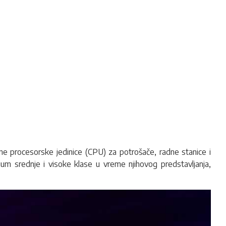
ne procesorske jedinice (CPU) za potrošače, radne stanice i
um srednje i visoke klase u vreme njihovog predstavljanja,