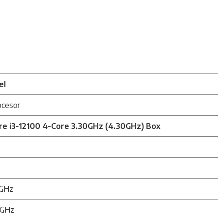
el
ocesor
re i3-12100 4-Core 3.30GHz (4.30GHz) Box
3GHz
3GHz