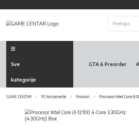
Sve
GTA 6 Preorder
A
kategorije
GAME CENTAR
PC komponente
Procesori
Procesor Intel Core i3
Skip
to
the
Skip
end
to
of
the