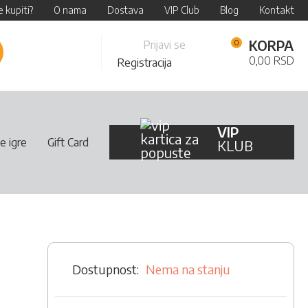
 kupiti?
O nama
Dostava
VIP Club
Blog
Kontakt
Skip
KORPA
Prijavi se
retraži
to
0,00 RSD
Registracija
Content
VIP
e igre
Gift Card
KLUB
Nema na stanju