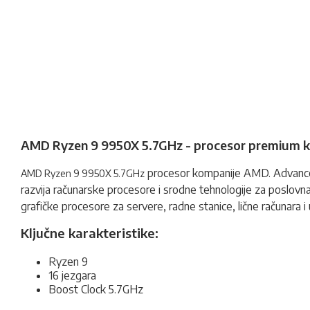
AMD Ryzen 9 9950X 5.7GHz - procesor premium kv
procesor
kompanije AMD. Advanced 
AMD Ryzen 9 9950X 5.7GHz
razvija računarske procesore i srodne tehnologije za poslovna
grafičke procesore za servere, radne stanice, lične računara i 
Ključne karakteristike:
Ryzen 9
16 jezgara
Boost Clock 5.7GHz