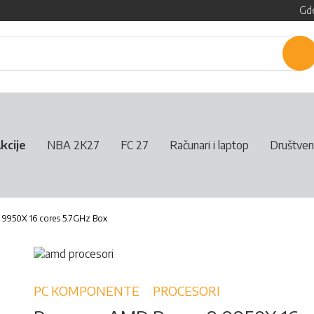
Gde
P
kcije
NBA 2K27
FC 27
Računari i laptop
Društven
 9950X 16 cores 5.7GHz Box
PC KOMPONENTE
PROCESORI