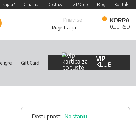
 kupiti?
O nama
Dostava
VIP Club
Blog
Kontakt
Skip
KORPA
Prijavi se
retraži
to
0,00 RSD
Registracija
Content
VIP
e igre
Gift Card
KLUB
Na stanju