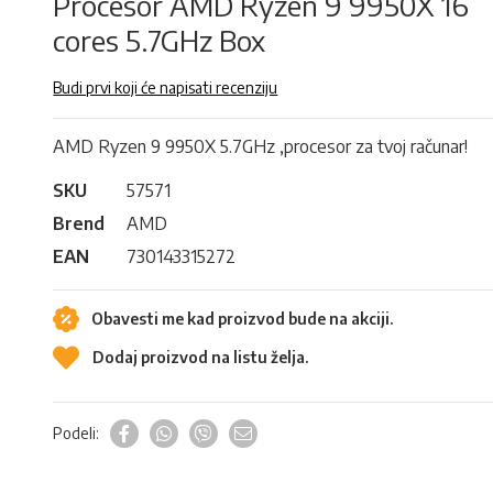
Procesor AMD Ryzen 9 9950X 16
cores 5.7GHz Box
Budi prvi koji će napisati recenziju
AMD Ryzen 9 9950X 5.7GHz ,procesor za tvoj računar!
SKU
57571
Brend
AMD
EAN
730143315272
Obavesti me kad proizvod bude na akciji.
Dodaj proizvod na listu želja.
Podeli: