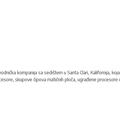
nička kompanija sa sedištem u Santa Clari, Kalifornija, koja
rocesore, skupove čipova matičnih ploča, ugrađene procesore i