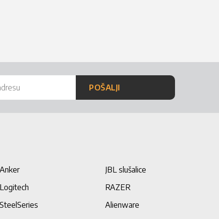
POŠALJI
Anker
JBL slušalice
Logitech
RAZER
SteelSeries
Alienware