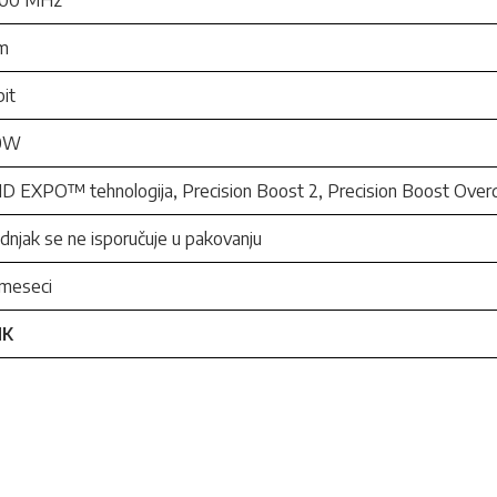
200 MHz
m
it
0W
 EXPO™ tehnologija, Precision Boost 2, Precision Boost Overd
dnjak se ne isporučuje u pakovanju
 meseci
NK