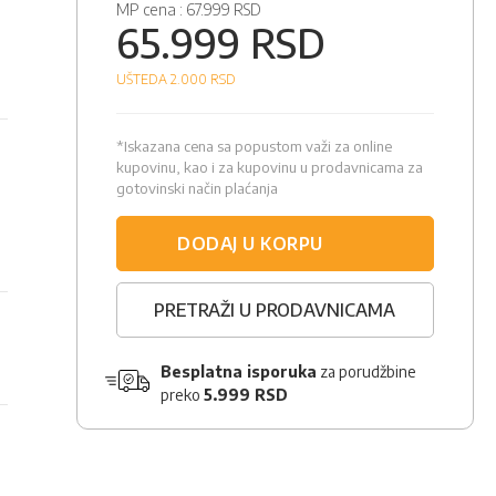
MP cena :
67.999 RSD
65.999 RSD
UŠTEDA 2.000
RSD
*Iskazana cena sa popustom važi za online
kupovinu, kao i za kupovinu u prodavnicama za
gotovinski način plaćanja
DODAJ U KORPU
PRETRAŽI U PRODAVNICAMA
Besplatna isporuka
za porudžbine
preko
5.999 RSD