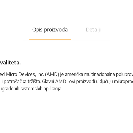
Opis proizvoda
Detalji
aliteta.
Micro Devices, Inc. (AMD) je američka multinacionalna poluprovod
 i potrošačka tržišta. Glavni AMD -ovi proizvodi uključuju mikrop
ugrađenih sistemskih aplikacija.