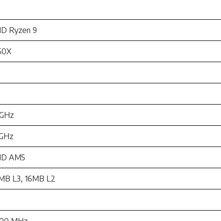
D Ryzen 9
50X
3GHz
7GHz
D AM5
MB L3, 16MB L2