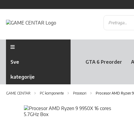
Sve
GTA 6 Preorder
A
kategorije
GAME CENTAR
PC komponente
Procesori
Procesor AMD Ryzen 9
Skip
to
the
Skip
end
to
of
the