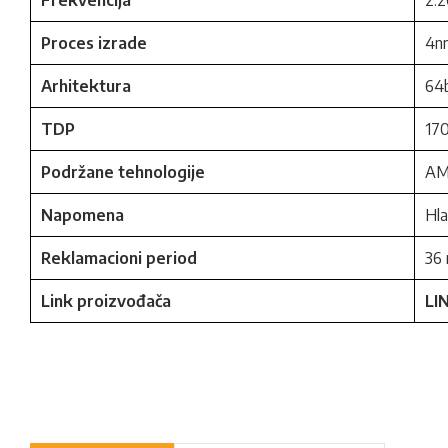
Frekvencija
2.
Proces izrade
4n
Arhitektura
64b
TDP
17
Podržane tehnologije
AMD
Napomena
Hla
Reklamacioni period
36
Link proizvođača
LI