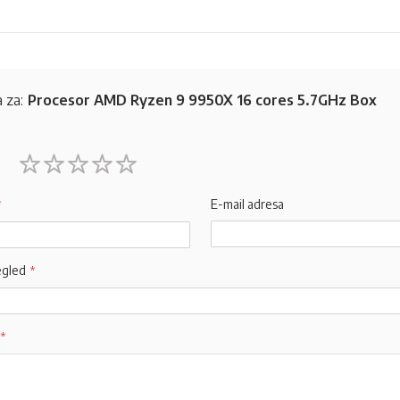
 za:
Procesor AMD Ryzen 9 9950X 16 cores 5.7GHz Box
1
2
3
4
5
star
stars
stars
stars
stars
E-mail adresa
egled