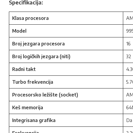
Specifikacija:
Klasa procesora
AM
Model
99
Broj jezgara procesora
16
Broj logičkih jezgara (niti)
32
Radni takt
4.
Turbo frekvencija
5.
Procesorsko ležište (socket)
AM
Keš memorija
64
Integrisana grafika
Da