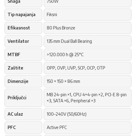
Snaga
750W
Tip napajanja
Fiksni
Efikasnost
80 Plus Bronze
Ventilator
135 mm Dual Ball Bearing
MTBF
>120.000 h @ 25°C
Zaštite
OPP, OVP, UVP, SCP, OCP, OTP
Dimenzije
150 × 150 × 86 mm
MB 24-pin ×1, CPU 4+4-pin ×2, PCI-E 8-pin
Priključci
×3, SATA ×6, Peripheral ×3
AC ulaz
100–240V (50/60Hz)
PFC
Active PFC