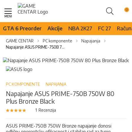
Pretraži
Skip
to
Content
GTA 6 Preorder
Akcije
NBA 2K27
FC 27
Računa
GAME CENTAR
PC komponente
Napajanja
Napajanje ASUS PRIME-750B 750W 80 Plus Bronze Black
Skip
to
Skip
the
to
end
the
of
beginning
PC KOMPONENTE
NAPAJANJA
the
of
Napajanje ASUS PRIME-750B 750W 80
images
the
Plus Bronze Black
gallery
images
gallery
Rejting:
1
Recenzija
100
100
% of
ASUS PRIME-750B 750W Bronze napajanje donosi
odličnu energetsku efikasnost i stabilan rad za tvoje