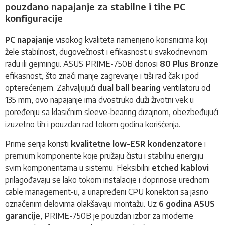
pouzdano napajanje za stabilne i tihe PC
konfiguracije
PC napajanje
visokog kvaliteta namenjeno korisnicima koji
žele stabilnost, dugovečnost i efikasnost u svakodnevnom
radu ili gejmingu. ASUS PRIME-750B donosi
80 Plus Bronze
efikasnost, što znači manje zagrevanje i tiši rad čak i pod
opterećenjem. Zahvaljujući
dual ball bearing
ventilatoru od
135 mm, ovo napajanje ima dvostruko duži životni vek u
poređenju sa klasičnim sleeve-bearing dizajnom, obezbeđujući
izuzetno tih i pouzdan rad tokom godina korišćenja.
Prime serija koristi
kvalitetne low-ESR kondenzatore
i
premium komponente koje pružaju čistu i stabilnu energiju
svim komponentama u sistemu. Fleksibilni
etched kablovi
prilagođavaju se lako tokom instalacije i doprinose urednom
cable management-u, a unapređeni CPU konektori sa jasno
označenim delovima olakšavaju montažu. Uz
6 godina ASUS
garancije
, PRIME-750B je pouzdan izbor za moderne