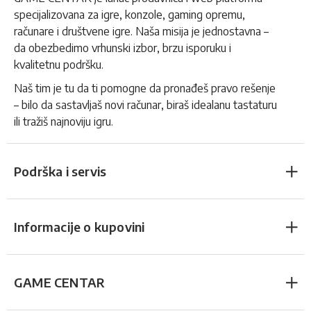
specijalizovana za igre, konzole, gaming opremu,
računare i društvene igre. Naša misija je jednostavna –
da obezbedimo vrhunski izbor, brzu isporuku i
kvalitetnu podršku.
Naš tim je tu da ti pomogne da pronađeš pravo rešenje
– bilo da sastavljaš novi računar, biraš idealanu tastaturu
ili tražiš najnoviju igru.
Podrška i servis
Informacije o kupovini
GAME CENTAR