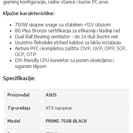
gejming konfiguracije, radne stanice i kućne PC-jeve.
Ključne karakteristike:
750W ukupne snage sa stabilnim +12V izlazom
80 Plus Bronze sertifikacija za efikasniji i hladniji rad
Dual Ball Bearing ventilator – do 2x duži životni vek
Izuzetno fleksibilni etched kablovi za lakšu instalaciju
Aktivni PFC i kompletna zaštita: OVP, UVP, OPP, SCP,
OCP, OTP
DIY-friendly CPU konektor sa jasnim obeležjima i
sigurnim klipom
Specifikacije:
Proizvođač
ASUS
Tip uređaja
ATX napajanje
Model
PRIME-750B-BLACK