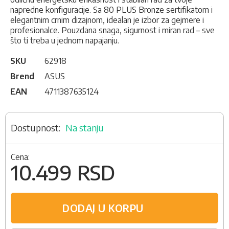
napredne konfiguracije. Sa 80 PLUS Bronze sertifikatom i
elegantnim crnim dizajnom, idealan je izbor za gejmere i
profesionalce. Pouzdana snaga, sigurnost i miran rad – sve
što ti treba u jednom napajanju.
SKU
62918
Brend
ASUS
EAN
4711387635124
Na stanju
Cena:
10.499 RSD
DODAJ U KORPU