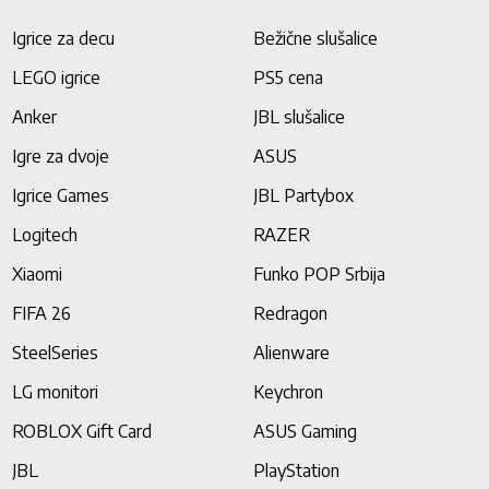
Igrice za decu
Bežične slušalice
LEGO igrice
PS5 cena
Anker
JBL slušalice
Igre za dvoje
ASUS
Igrice Games
JBL Partybox
Logitech
RAZER
Xiaomi
Funko POP Srbija
FIFA 26
Redragon
SteelSeries
Alienware
LG monitori
Keychron
ROBLOX Gift Card
ASUS Gaming
JBL
PlayStation