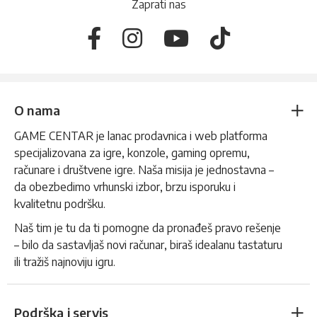
Zaprati nas
O nama
GAME CENTAR je lanac prodavnica i web platforma
specijalizovana za igre, konzole, gaming opremu,
računare i društvene igre. Naša misija je jednostavna –
da obezbedimo vrhunski izbor, brzu isporuku i
kvalitetnu podršku.
Naš tim je tu da ti pomogne da pronađeš pravo rešenje
– bilo da sastavljaš novi računar, biraš idealanu tastaturu
ili tražiš najnoviju igru.
Podrška i servis