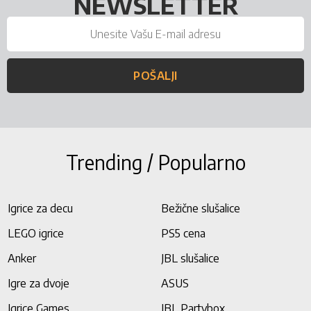
NEWSLETTER
POŠALJI
Trending / Popularno
Igrice za decu
Bežične slušalice
LEGO igrice
PS5 cena
Anker
JBL slušalice
Igre za dvoje
ASUS
Igrice Games
JBL Partybox