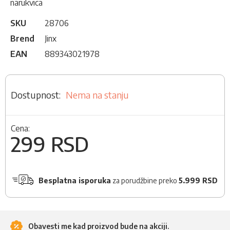
narukvica
SKU
28706
Brend
Jinx
EAN
889343021978
Nema na stanju
Cena:
299 RSD
Besplatna isporuka
za porudžbine preko
5.999 RSD
Obavesti me kad proizvod bude na akciji.