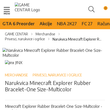
Pretraži
Skip
to
Content
GTA 6 Preorder
Akcije
NBA 2K27
FC 27
Računa
GAME CENTAR
Merchandise
Privesci, narukvice i ogrlice
Narukvica Minecraft Explorer Rubber Bracelet-One Size-Multicolor
Skip
to
the
Skip
end
to
of
the
the
beginning
MERCHANDISE
PRIVESCI, NARUKVICE I OGRLICE
images
of
Narukvica Minecraft Explorer Rubber
gallery
the
Bracelet-One Size-Multicolor
images
gallery
Minecraft Explorer Rubber Bracelet-One Size-Multicolor -