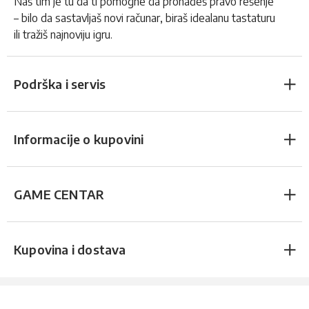
Naš tim je tu da ti pomogne da pronađeš pravo rešenje
– bilo da sastavljaš novi računar, biraš idealanu tastaturu
ili tražiš najnoviju igru.
Podrška i servis
Informacije o kupovini
GAME CENTAR
Kupovina i dostava