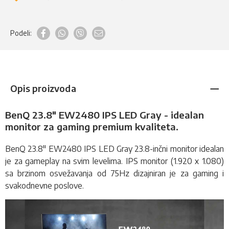
Podeli:
Opis proizvoda
BenQ 23.8" EW2480 IPS LED Gray - idealan
monitor za gaming premium kvaliteta.
BenQ 23.8" EW2480 IPS LED Gray 23.8-inčni
monitor
idealan
je za gameplay na svim levelima.
IPS
monitor (
1.920 x 1.080
)
sa brzinom osvežavanja od 75Hz dizajniran je za gaming i
svakodnevne poslove.