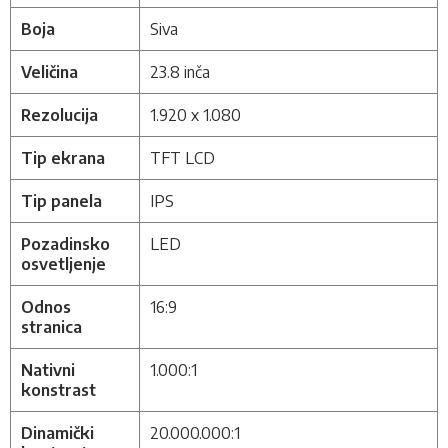
Boja
Siva
Veličina
23.8 inča
Rezolucija
1.920 x 1.080
Tip ekrana
TFT LCD
Tip panela
IPS
Pozadinsko
LED
osvetljenje
Odnos
16:9
stranica
Nativni
1.000:1
konstrast
Dinamički
20.000.000:1