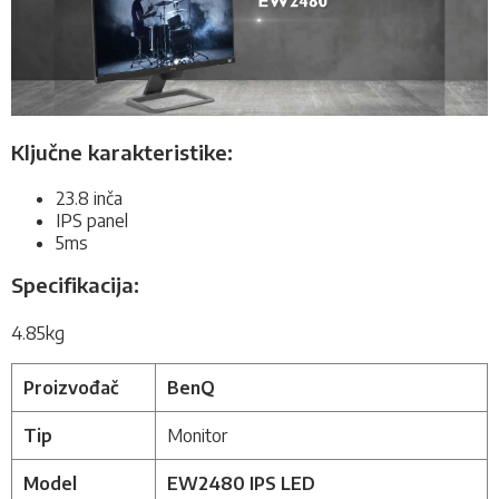
Ključne karakteristike:
23.8 inča
IPS panel
5ms
Specifikacija:
4.85kg
Proizvođač
BenQ
Tip
Monitor
Model
EW2480 IPS LED