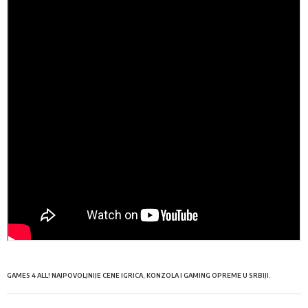
GAMES 4 ALL! NAJPOVOLJNIJE CENE IGRICA, KONZOLA I GAMING OPREME U SRBIJI.