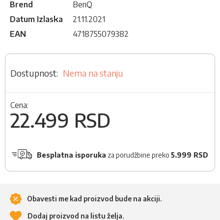
Brend
BenQ
Datum Izlaska
21.11.2021
EAN
4718755079382
Nema na stanju
Cena:
22.499 RSD
Besplatna isporuka
za porudžbine preko
5.999 RSD
Obavesti me kad proizvod bude na akciji.
Dodaj proizvod na listu želja.