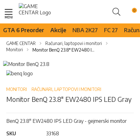
Pretraži
Skip
to
Content
GTA 6 Preorder
Akcije
NBA 2K27
FC 27
Računa
GAME CENTAR
Računari, laptopovi i monitori
Monitori
Monitor BenQ 23.8" EW2480 IPS LED Gray
Skip
to
Skip
the
to
end
the
of
beginning
MONITORI
RAČUNARI, LAPTOPOVI I MONITORI
the
of
Monitor BenQ 23.8" EW2480 IPS LED Gray
images
the
gallery
images
gallery
BenQ 23.8" EW2480 IPS LED Gray - gejmerski monitor
SKU
33168