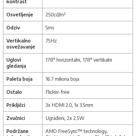
kontrast
Osvetljenje
250cd/m²
Odziv
5ms
Vertikalno
75Hz
osvežavanje
Uglovi
178° horizontalni, 178° vertikalni
gledanja
Paleta boja
16.7 miliona boja
Ostalo
Flicker-free
Prikljičci
3x HDMI 2.0, 1x 3.5mm
Zvučnici
Ugrađeni, 2x 2.5W
Podržane
AMD FreeSync™ technology,