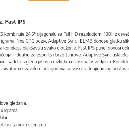
, Fast IPS
 kombinuje 24.5" dijagonalu sa Full HD rezolucijom, 180Hz osvež
OBA igrama, 1ms GTG odziv, Adaptive Sync i ELMB donose glatku sli
a konekcija olakšavaju svako okruženje. Fast IPS panel donosi odli
nja – idealno za esports i brze žanrove. Adaptive Sync usklađuj
inu, sadržaj izgleda jasno u različitim uslovima osvetljenja. Konek
 pivotom i swivelom prilagođava se vašoj radnoj/gaming postavci
glove gledanja.
 u igrama.
blur.
vetlim i tamnim scenama.