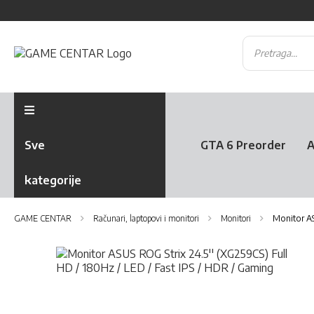
Sve
GTA 6 Preorder
A
kategorije
GAME CENTAR
Računari, laptopovi i monitori
Monitori
Monitor AS
Skip
to
the
Skip
end
to
of
the