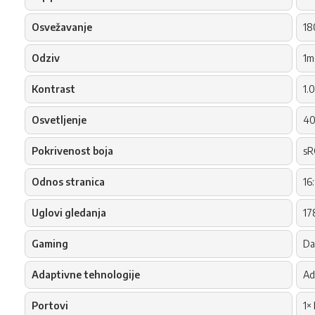
Osvežavanje
18
Odziv
1m
Kontrast
1.
Osvetljenje
40
Pokrivenost boja
sR
Odnos stranica
16
Uglovi gledanja
17
Gaming
Da
Adaptivne tehnologije
Ad
Portovi
1×