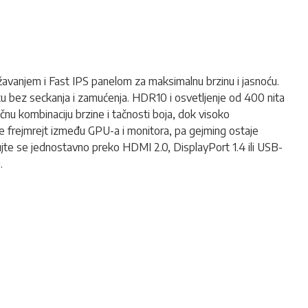
avanjem i Fast IPS panelom za maksimalnu brzinu i jasnoću.
ku bez seckanja i zamućenja. HDR10 i osvetljenje od 400 nita
čnu kombinaciju brzine i tačnosti boja, dok visoko
e frejmrejt između GPU-a i monitora, pa gejming ostaje
tujte se jednostavno preko HDMI 2.0, DisplayPort 1.4 ili USB-
.