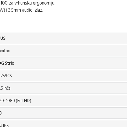
0×100 za vrhunsku ergonomiju.
) i 3.5mm audio izlaz.
SUS
nitori
G Strix
259CS
.5 inča
20×1080 (Full HD)
D
st IPS