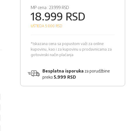
MP cena :
23.999 RSD
18.999 RSD
UŠTEDA 5.000
RSD
*Iskazana cena sa popustom važi za online
kupovinu, kao i za kupovinu u prodavnicama za
gotovinski način plaćanja
Besplatna isporuka
za porudžbine
preko
5.999 RSD