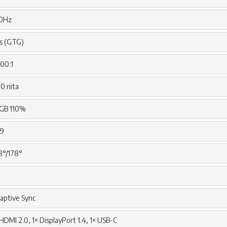
0Hz
s (GTG)
000:1
0 nita
GB 110%
:9
8°/178°
aptive Sync
 HDMI 2.0, 1× DisplayPort 1.4, 1× USB-C