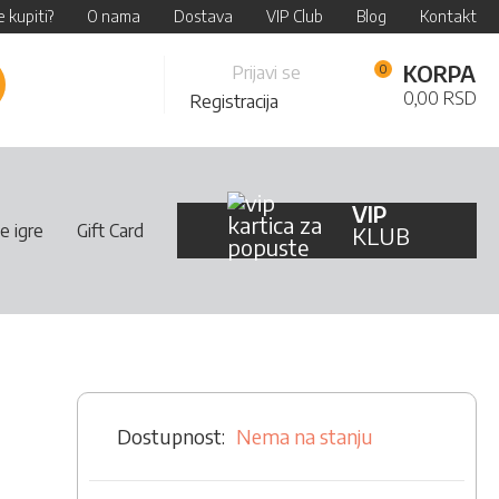
 kupiti?
O nama
Dostava
VIP Club
Blog
Kontakt
Skip
KORPA
Prijavi se
retraži
to
0,00 RSD
Registracija
Content
VIP
e igre
Gift Card
KLUB
Nema na stanju