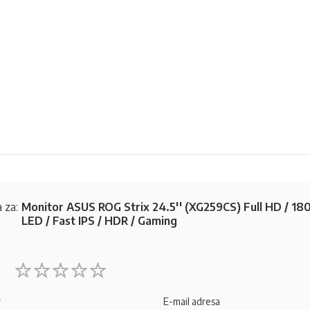
 za:
Monitor ASUS ROG Strix 24.5'' (XG259CS) Full HD / 18
LED / Fast IPS / HDR / Gaming
1
2
3
4
5
star
stars
stars
stars
stars
E-mail adresa