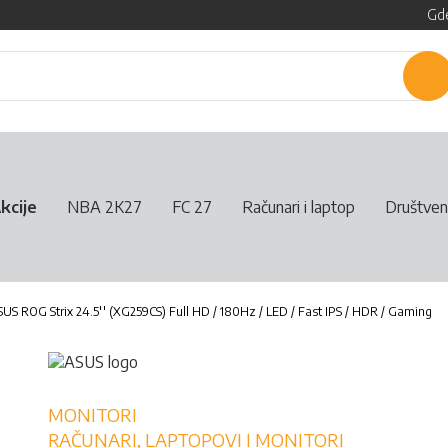
Gde
P
kcije
NBA 2K27
FC 27
Računari i laptop
Društven
US ROG Strix 24.5'' (XG259CS) Full HD / 180Hz / LED / Fast IPS / HDR / Gaming
MONITORI
RAČUNARI, LAPTOPOVI I MONITORI