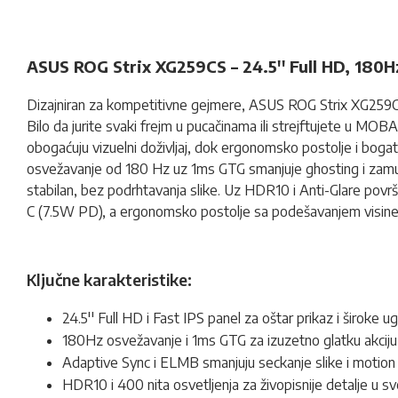
ASUS ROG Strix XG259CS – 24.5'' Full HD, 180Hz
Dizajniran za kompetitivne gejmere, ASUS ROG Strix XG259CS
Bilo da jurite svaki frejm u pucačinama ili strejftujete u M
obogaćuju vizuelni doživljaj, dok ergonomsko postolje i bogat
osvežavanje od 180 Hz uz 1ms GTG smanjuje ghosting i zamuće
stabilan, bez podrhtavanja slike. Uz HDR10 i Anti-Glare površ
C (7.5W PD), a ergonomsko postolje sa podešavanjem visine,
Ključne karakteristike:
24.5'' Full HD i Fast IPS panel za oštar prikaz i široke u
180Hz osvežavanje i 1ms GTG za izuzetno glatku akciju
Adaptive Sync i ELMB smanjuju seckanje slike i motion 
HDR10 i 400 nita osvetljenja za živopisnije detalje u s