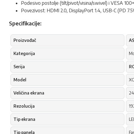
Podesivo postolje (tilt/pivot/visina/swivel) i VESA 10
Povezivost: HDMI 2.0, DisplayPort 1.4, USB-C (PD 7.5W
Specifikacije:
Proizvođač
A
Kategorija
Mo
Serija
RO
Model
XG
Veličina ekrana
24
Rezolucija
19
Tip ekrana
LE
Tip panela
Fa