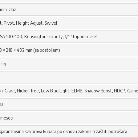
5mm izlaz
lt, Pivot, Height Adjust, Swivel
SA 100×100, Kensington security, 1/4'' tripod socket
8 × 218 × 492 mm (sa postoljem)
9 kg
n-Glare, Flicker-free, Low Blue Light, ELMB, Shadow Boost, HDCP, Gam
na
 meseci
garantovana sva prava kupaca po osnovu zakona o zaštiti potrošača