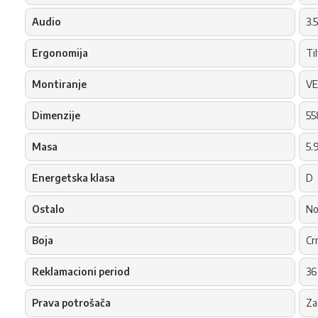
Audio
3.
Ergonomija
Ti
Montiranje
VE
Dimenzije
55
Masa
5.
Energetska klasa
D
Ostalo
No
Boja
Cr
Reklamacioni period
36
Prava potrošača
Za