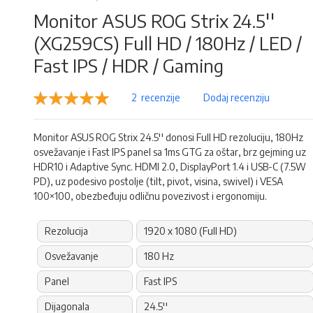
Monitor ASUS ROG Strix 24.5''
(XG259CS) Full HD / 180Hz / LED /
Fast IPS / HDR / Gaming
Rejting:
2
recenzije
Dodaj recenziju
100
100
% of
Monitor ASUS ROG Strix 24.5'' donosi Full HD rezoluciju, 180Hz
osvežavanje i Fast IPS panel sa 1ms GTG za oštar, brz gejming uz
HDR10 i Adaptive Sync. HDMI 2.0, DisplayPort 1.4 i USB-C (7.5W
PD), uz podesivo postolje (tilt, pivot, visina, swivel) i VESA
100×100, obezbeđuju odličnu povezivost i ergonomiju.
Rezolucija
1920 x 1080 (Full HD)
Osvežavanje
180 Hz
Panel
Fast IPS
Dijagonala
24.5''