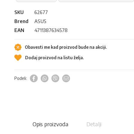
SKU
62677
Brend
ASUS
EAN
4711387634578
Obavesti me kad proizvod bude na akciji.
Dodaj proizvod na listu želja.
Podeli:
Opis proizvoda
Detalji