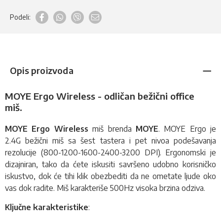
Podeli:
Opis proizvoda
MOYE Ergo Wireless - odličan bežični office
miš.
MOYE Ergo Wireless
miš
brenda
MOYE
. MOYE Ergo je
2.4G bežični miš sa šest tastera i pet nivoa podešavanja
rezolucije (800-1200-1600-2400-3200 DPI). Ergonomski je
dizajniran, tako da ćete iskusiti savršeno udobno korisničko
iskustvo, dok će tihi klik obezbediti da ne ometate ljude oko
vas dok radite. Miš karakteriše 500Hz visoka brzina odziva.
Ključne karakteristike
: