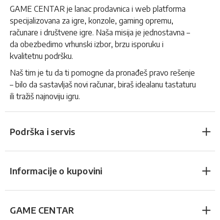
GAME CENTAR je lanac prodavnica i web platforma
specijalizovana za igre, konzole, gaming opremu,
računare i društvene igre. Naša misija je jednostavna –
da obezbedimo vrhunski izbor, brzu isporuku i
kvalitetnu podršku.
Naš tim je tu da ti pomogne da pronađeš pravo rešenje
– bilo da sastavljaš novi računar, biraš idealanu tastaturu
ili tražiš najnoviju igru.
Podrška i servis
Informacije o kupovini
GAME CENTAR