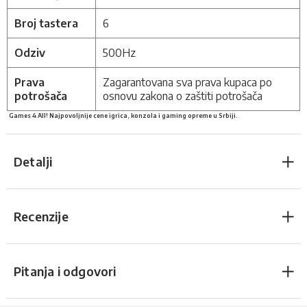
Broj tastera
6
Odziv
500Hz
Prava
Zagarantovana sva prava kupaca po
potrošača
osnovu zakona o zaštiti potrošača
Games 4 All! Najpovoljnije cene igrica, konzola i gaming opreme u Srbiji.
Detalji
Recenzije
Pitanja i odgovori