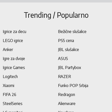
Trending / Popularno
Igrice za decu
Bežične slušalice
LEGO igrice
PS5 cena
Anker
JBL slušalice
Igre za dvoje
ASUS
Igrice Games
JBL Partybox
Logitech
RAZER
Xiaomi
Funko POP Srbija
FIFA 26
Redragon
SteelSeries
Alienware