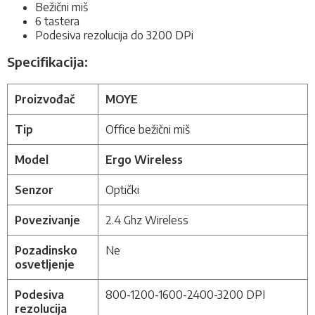
Bežični miš
6 tastera
Podesiva rezolucija do 3200 DPi
Specifikacija:
Proizvođač
MOYE
Tip
Office bežični miš
Model
Ergo Wireless
Senzor
Optički
Povezivanje
2.4 Ghz Wireless
Pozadinsko
Ne
osvetljenje
Podesiva
800-1200-1600-2400-3200 DPI
rezolucija