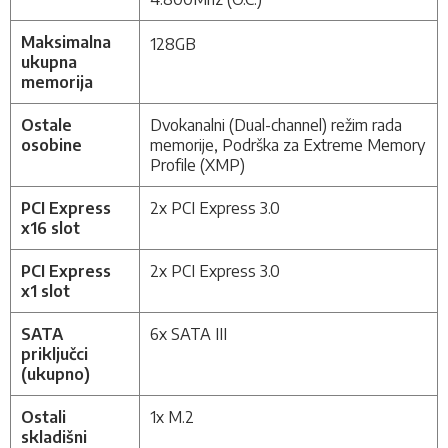
Maksimalna
128GB
ukupna
memorija
Ostale
Dvokanalni (Dual-channel) režim rada
osobine
memorije, Podrška za Extreme Memory
Profile (XMP)
PCI Express
2x PCI Express 3.0
x16 slot
PCI Express
2x PCI Express 3.0
x1 slot
SATA
6x SATA III
priključci
(ukupno)
Ostali
1x M.2
skladišni