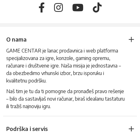
O nama
GAME CENTAR je lanac prodavnica i web platforma
specijalizovana za igre, konzole, gaming opremu,
računare i društvene igre. Naša misija je jednostavna –
da obezbedimo vrhunski izbor, brzu isporuku i
kvalitetnu podršku.
Naš tim je tu da ti pomogne da pronađeš pravo rešenje
– bilo da sastavljaš novi računar, biraš idealanu tastaturu
ili tražiš najnoviju igru.
Podrška i servis