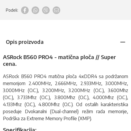
Podeli:
Opis proizvoda
ASRock B560 PRO4 - matična ploča // Super
cena.
ASRock B560 PRO4
matična ploča
4xDDR4 sa podržanom
memorijom 2.400MHz, 2.666MHz, 2.933MHz, 3.000MHz,
3.000MHz (O.C.), 3.200MHz, 3.200MHz (O.C.), 3.600Mhz
(O.C.), 3.733Mhz (O.C.), 3.800Mhz (O.C.), 4.000Mhz (O.C.),
4.133Mhz (O.C.), 4.800Mhz (O.C.). Od ostalih karakteristika
poseduje Dvokanalni (Dual-channel) režim rada memorije,
Podrška za Extreme Memory Profile (XMP).
Specifikacija: