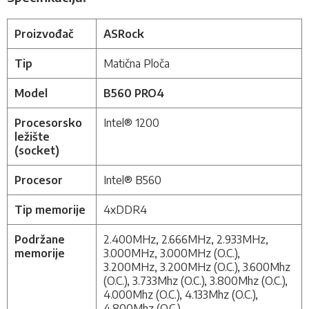
Proizvođač
ASRock
Tip
Matična Ploča
Model
B560 PRO4
Procesorsko
Intel® 1200
ležište
(socket)
Procesor
Intel® B560
Tip memorije
4xDDR4
Podržane
2.400MHz, 2.666MHz, 2.933MHz,
memorije
3.000MHz, 3.000MHz (O.C.),
3.200MHz, 3.200MHz (O.C.), 3.600Mhz
(O.C.), 3.733Mhz (O.C.), 3.800Mhz (O.C.),
4.000Mhz (O.C.), 4.133Mhz (O.C.),
4.800Mhz (O.C.)