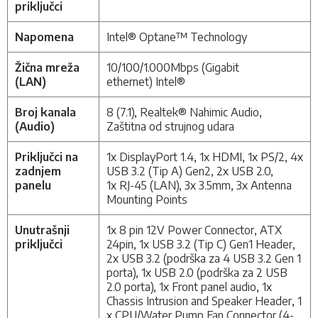
priključci
Napomena
Intel® Optane™ Technology
Žična mreža
10/100/1.000Mbps (Gigabit
(LAN)
ethernet) Intel®
Broj kanala
8 (7.1), Realtek® Nahimic Audio,
(Audio)
Zaštitna od strujnog udara
Priključci na
1x DisplayPort 1.4, 1x HDMI, 1x PS/2, 4x
zadnjem
USB 3.2 (Tip A) Gen2, 2x USB 2.0,
panelu
1x RJ-45 (LAN), 3x 3.5mm, 3x Antenna
Mounting Points
Unutrašnji
1x 8 pin 12V Power Connector, ATX
priključci
24pin, 1x USB 3.2 (Tip C) Gen1 Header,
2x USB 3.2 (podrška za 4 USB 3.2 Gen 1
porta), 1x USB 2.0 (podrška za 2 USB
2.0 porta), 1x Front panel audio, 1x
Chassis Intrusion and Speaker Header, 1
x CPU/Water Pump Fan Connector (4-