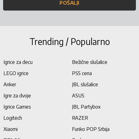
POŠALJI
Trending / Popularno
Igrice za decu
Bežične slušalice
LEGO igrice
PS5 cena
Anker
JBL slušalice
Igre za dvoje
ASUS
Igrice Games
JBL Partybox
Logitech
RAZER
Xiaomi
Funko POP Srbija