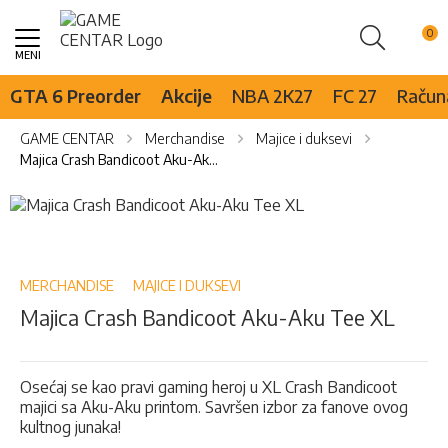
Pretraži
Skip
to
Content
GTA 6 Preorder
Akcije
NBA 2K27
FC 27
Računa
GAME CENTAR
Merchandise
Majice i duksevi
Majica Crash Bandicoot Aku-Aku Tee XL
Skip
to
Skip
the
to
end
the
of
beginning
MERCHANDISE
MAJICE I DUKSEVI
the
of
Majica Crash Bandicoot Aku-Aku Tee XL
images
the
gallery
images
gallery
Osećaj se kao pravi gaming heroj u XL Crash Bandicoot
majici sa Aku-Aku printom. Savršen izbor za fanove ovog
kultnog junaka!