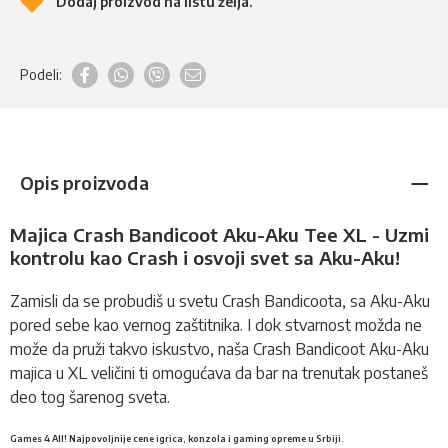
Dodaj proizvod na listu želja.
Podeli:
Opis proizvoda
Majica Crash Bandicoot Aku-Aku Tee XL - Uzmi
kontrolu kao Crash i osvoji svet sa Aku-Aku!
Zamisli da se probudiš u svetu Crash Bandicoota, sa Aku-Aku
pored sebe kao vernog zaštitnika. I dok stvarnost možda ne
može da pruži takvo iskustvo, naša Crash Bandicoot Aku-Aku
majica u XL veličini ti omogućava da bar na trenutak postaneš
deo tog šarenog sveta.
Games 4 All! Najpovoljnije cene igrica, konzola i gaming opreme u Srbiji.