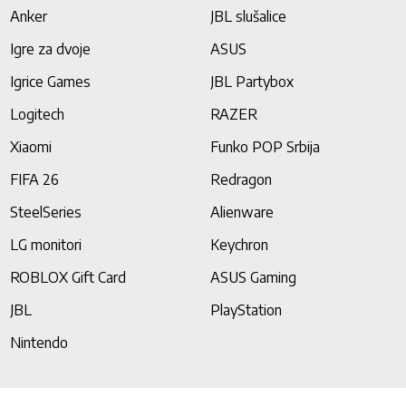
Anker
JBL slušalice
Igre za dvoje
ASUS
Igrice Games
JBL Partybox
Logitech
RAZER
Xiaomi
Funko POP Srbija
FIFA 26
Redragon
SteelSeries
Alienware
LG monitori
Keychron
ROBLOX Gift Card
ASUS Gaming
JBL
PlayStation
Nintendo