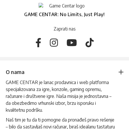
GAME CENTAR: No Limits, Just Play!
Zaprati nas
O nama
GAME CENTAR je lanac prodavnica i web platforma
specijalizovana za igre, konzole, gaming opremu,
računare i društvene igre. Naša misija je jednostavna –
da obezbedimo vrhunski izbor, brzu isporuku i
kvalitetnu podršku.
Naš tim je tu da ti pomogne da pronađeš pravo rešenje
– bilo da sastavljaš novi računar, biraš idealanu tastaturu