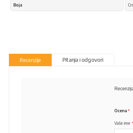
Boja
Cr
Pitanja i odgovori
Recenzije
Recenzija
Ocena
Vaše ime