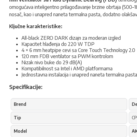
omogućava inteligentno prilagođavanje brzine obrtaja (500–18
nosač, kao i unapred naneta termalna pasta, dodatno olakša
Ključne karakteristike:
All-black ZERO DARK dizajn za moderan izgled
Kapacitet hlađenja do 220 W TDP
4 × 6 mm heatpipe cevi sa Core Touch Technology 2.0
120 mm FDB ventilator sa PWM kontrolom
Nizak nivo buke do 29 dB(A)
Kompatibilnost sa Intel i AMD platformama
Jednostavna instalacija i unapred naneta termalna past
Specifikacije:
Brend
De
Tip
CP
Model
A