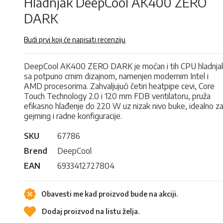
Hladnjak DeepCool AK400 ZERO
DARK
Budi prvi koji će napisati recenziju
DeepCool AK400 ZERO DARK je moćan i tih CPU hladnja
sa potpuno crnim dizajnom, namenjen modernim Intel i
AMD procesorima. Zahvaljujući četiri heatpipe cevi, Core
Touch Technology 2.0 i 120 mm FDB ventilatoru, pruža
efikasno hlađenje do 220 W uz nizak nivo buke, idealno z
gejming i radne konfiguracije.
SKU
67786
Brend
DeepCool
EAN
6933412727804
Obavesti me kad proizvod bude na akciji.
Dodaj proizvod na listu želja.