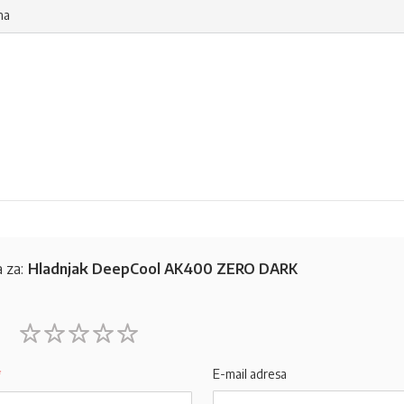
na
 za:
Hladnjak DeepCool AK400 ZERO DARK
1
2
3
4
5
star
stars
stars
stars
stars
E-mail adresa