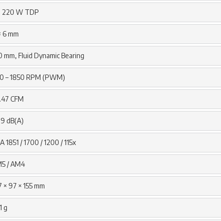
 220 W TDP
× 6 mm
0 mm, Fluid Dynamic Bearing
0 – 1850 RPM (PWM)
.47 CFM
29 dB(A)
A 1851 / 1700 / 1200 / 115x
5 / AM4
7 × 97 × 155 mm
1 g