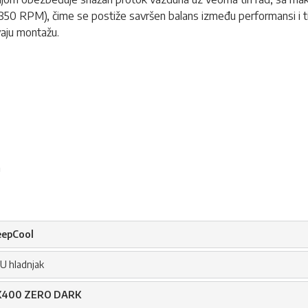
50 RPM), čime se postiže savršen balans između performansi i tišin
vaju montažu.
a
epCool
U hladnjak
K400 ZERO DARK