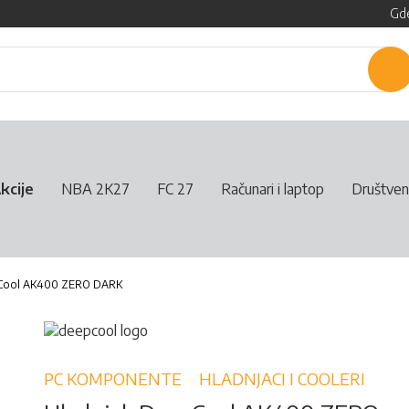
Gde
P
kcije
NBA 2K27
FC 27
Računari i laptop
Društven
pCool AK400 ZERO DARK
PC KOMPONENTE
HLADNJACI I COOLERI