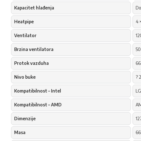
Kapacitet hlađenja
Do
Heatpipe
4 
Ventilator
12
Brzina ventilatora
50
Protok vazduha
66
Nivo buke
? 
Kompatibilnost – Intel
LG
Kompatibilnost – AMD
AM
Dimenzije
12
Masa
66