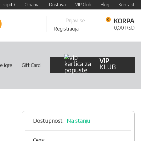
 kupiti?
O nama
Dostava
VIP Club
Blog
Kontakt
Skip
KORPA
Prijavi se
retraži
to
0,00 RSD
Registracija
Content
VIP
e igre
Gift Card
KLUB
Na stanju
Cena: