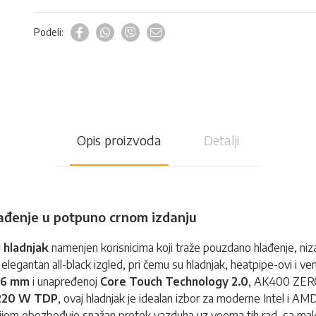
Podeli:
Opis proizvoda
Detalji
ađenje u potpuno crnom izdanju
 hladnjak
namenjen korisnicima koji traže pouzdano hlađenje, niza
egantan all-black izgled, pri čemu su hladnjak, heatpipe-ovi i ven
a 6 mm
i unapređenoj
Core Touch Technology 2.0
, AK400 ZERO
220 W TDP
, ovaj hladnjak je idealan izbor za moderne Intel i 
ijom obezbeđuje snažan protok vazduha uz veoma tih rad, sa m