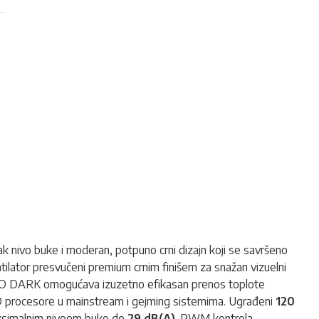
k nivo buke i moderan, potpuno crni dizajn koji se savršeno
tilator presvučeni premium crnim finišem za snažan vizuelni
 DARK omogućava izuzetno efikasan prenos toplote
AMD procesore u mainstream i gejming sistemima. Ugrađeni
120
aksimalnim nivoom buke do
29 dB(A)
. PWM kontrola