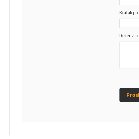
Kratak pr
Recenzija
Pros