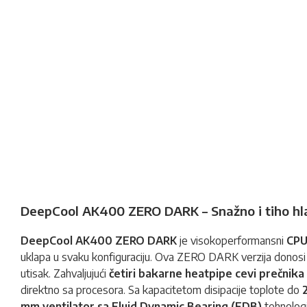
DeepCool AK400 ZERO DARK – Snažno i tiho hl
DeepCool AK400 ZERO DARK
je visokoperformansni
CPU
uklapa u svaku konfiguraciju. Ova ZERO DARK verzija donosi el
utisak. Zahvaljujući
četiri bakarne heatpipe cevi prečnik
direktno sa procesora. Sa kapacitetom disipacije toplote do
mm ventilator sa Fluid Dynamic Bearing (FDB)
tehnolog