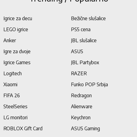
Igrice za decu
Bežične slušalice
LEGO igrice
PS5 cena
Anker
JBL slušalice
Igre za dvoje
ASUS
Igrice Games
JBL Partybox
Logitech
RAZER
Xiaomi
Funko POP Srbija
FIFA 26
Redragon
SteelSeries
Alienware
LG monitori
Keychron
ROBLOX Gift Card
ASUS Gaming