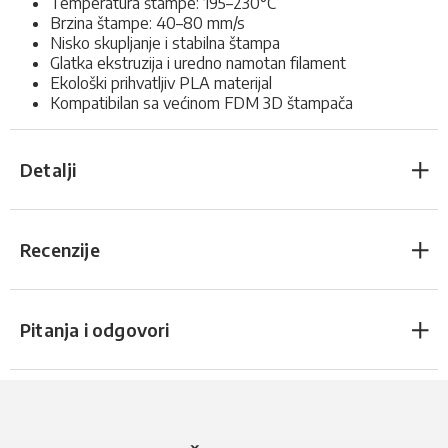
Temperatura štampe: 195–230°C
Brzina štampe: 40–80 mm/s
Nisko skupljanje i stabilna štampa
Glatka ekstruzija i uredno namotan filament
Ekološki prihvatljiv PLA materijal
Kompatibilan sa većinom FDM 3D štampača
Detalji
Recenzije
Pitanja i odgovori