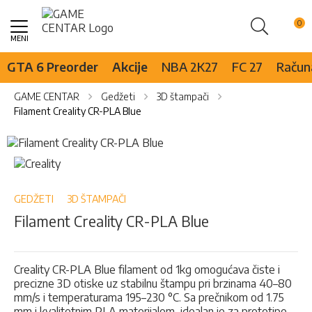
Pretraži
Skip
to
Content
GTA 6 Preorder
Akcije
NBA 2K27
FC 27
Računa
GAME CENTAR
Gedžeti
3D štampači
Filament Creality CR-PLA Blue
Skip
to
Skip
the
to
end
the
of
beginning
GEDŽETI
3D ŠTAMPAČI
the
of
Filament Creality CR-PLA Blue
images
the
gallery
images
gallery
Creality CR-PLA Blue filament od 1kg omogućava čiste i
precizne 3D otiske uz stabilnu štampu pri brzinama 40–80
mm/s i temperaturama 195–230 °C. Sa prečnikom od 1.75
mm i kvalitetnim PLA materijalom, idealan je za prototipe,