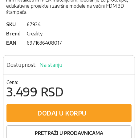
edukativne projekte i završne modele na većini FDM 3D
štampača.
SKU
67924
Brend
Creality
EAN
6971636408017
Na stanju
Cena:
3.499 RSD
DODAJ U KORPU
PRETRAŽI U PRODAVNICAMA