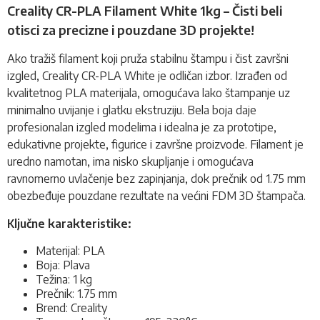
Creality CR-PLA Filament White 1kg – Čisti beli
otisci za precizne i pouzdane 3D projekte!
Ako tražiš
filament
koji pruža stabilnu štampu i čist završni
izgled, Creality CR-PLA White je odličan izbor. Izrađen od
kvalitetnog PLA materijala, omogućava lako štampanje uz
minimalno uvijanje i glatku ekstruziju. Bela boja daje
profesionalan izgled modelima i idealna je za prototipe,
edukativne projekte, figurice i završne proizvode. Filament je
uredno namotan, ima nisko skupljanje i omogućava
ravnomerno uvlačenje bez zapinjanja, dok prečnik od 1.75 mm
obezbeđuje pouzdane rezultate na većini FDM 3D štampača.
Ključne karakteristike:
Materijal: PLA
Boja: Plava
Težina: 1 kg
Prečnik: 1.75 mm
Brend: Creality