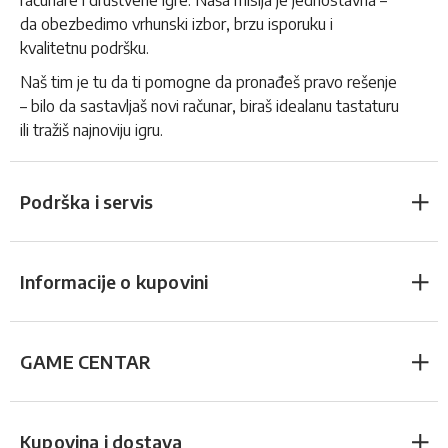
računare i društvene igre. Naša misija je jednostavna –
da obezbedimo vrhunski izbor, brzu isporuku i
kvalitetnu podršku.
Naš tim je tu da ti pomogne da pronađeš pravo rešenje
– bilo da sastavljaš novi računar, biraš idealanu tastaturu
ili tražiš najnoviju igru.
Podrška i servis
Informacije o kupovini
GAME CENTAR
Kupovina i dostava