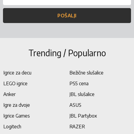
POŠALJI
Trending / Popularno
Igrice za decu
Bežične slušalice
LEGO igrice
PS5 cena
Anker
JBL slušalice
Igre za dvoje
ASUS
Igrice Games
JBL Partybox
Logitech
RAZER