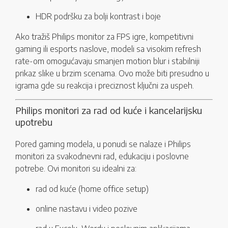
HDR podršku za bolji kontrast i boje
Ako tražiš Philips monitor za FPS igre, kompetitivni
gaming ili esports naslove, modeli sa visokim refresh
rate-om omogućavaju smanjen motion blur i stabilniji
prikaz slike u brzim scenama. Ovo može biti presudno u
igrama gde su reakcija i preciznost ključni za uspeh.
Philips monitori za rad od kuće i kancelarijsku
upotrebu
Pored gaming modela, u ponudi se nalaze i Philips
monitori za svakodnevni rad, edukaciju i poslovne
potrebe. Ovi monitori su idealni za:
rad od kuće (home office setup)
online nastavu i video pozive