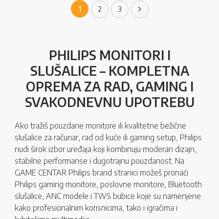
Page
You're currently reading page
1
Page
Page
Page
Sledeće
2
3
PHILIPS MONITORI I
SLUŠALICE – KOMPLETNA
OPREMA ZA RAD, GAMING I
SVAKODNEVNU UPOTREBU
Ako tražiš pouzdane monitore ili kvalitetne bežične
slušalice za računar, rad od kuće ili gaming setup, Philips
nudi širok izbor uređaja koji kombinuju moderan dizajn,
stabilne performanse i dugotrajnu pouzdanost. Na
GAME CENTAR Philips brand stranici možeš pronaći
Philips gaming monitore, poslovne monitore, Bluetooth
slušalice, ANC modele i TWS bubice koje su namenjene
kako profesionalnim korisnicima, tako i igračima i