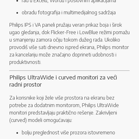
rad u Excelu, Wordu i poslovnim aplikacijama
obradu fotografija i multimedijalnog sadržaja
Philips IPS i VA paneli pružaju veran prikaz boja i širok
ugao gledanja, dok Flicker-Free i LowBlue režimi pomažu
u smanjenju zamora očiju tokom dužeg rada. Ukoliko
provodiš više sati dnevno ispred ekrana, Philips monitor
za kancelariju može značajno doprineti udobnosti i
produktivnosti.
Philips UltraWide i curved monitori za veći
radni prostor
Za korisnike koji žele više prostora na ekranu bez
potrebe za dodatnim monitorom, Philips UltraWide
monitori predstavljaju praktično rešenje. Zakrivljeni
(curved) modeli omogućavaju:
bolju preglednost više prozora istovremeno