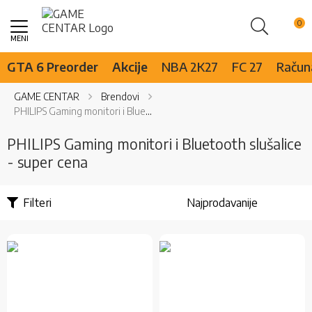
Pretraži
Skip
to
Content
GTA 6 Preorder
Akcije
NBA 2K27
FC 27
Računa
GAME CENTAR
Brendovi
PHILIPS Gaming monitori i Bluetooth slušalice - super cena
PHILIPS Gaming monitori i Bluetooth slušalice
- super cena
Filteri