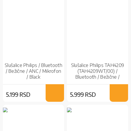
Slušalice Philips / Bluetooth
Slušalice Philips TAH4209
/ Bežične / ANC / Mikrofon
(TAH4209WT/00) /
/ Black
Bluetooth / Bežične /
White
5.199 RSD
5.999 RSD