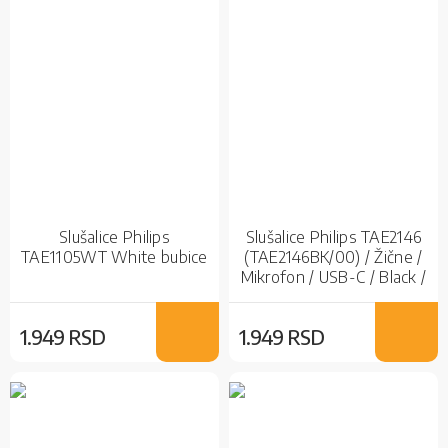
Slušalice Philips
Slušalice Philips TAE2146
TAE1105WT White bubice
(TAE2146BK/00) / Žične /
Mikrofon / USB-C / Black /
Bubice
1.949 RSD
1.949 RSD