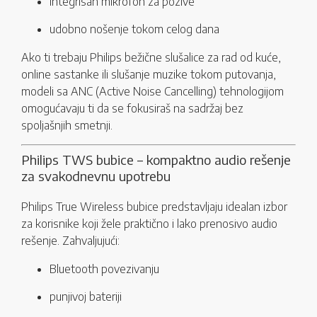
integrisan mikrofon za pozive
udobno nošenje tokom celog dana
Ako ti trebaju Philips bežične slušalice za rad od kuće,
online sastanke ili slušanje muzike tokom putovanja,
modeli sa ANC (Active Noise Cancelling) tehnologijom
omogućavaju ti da se fokusiraš na sadržaj bez
spoljašnjih smetnji.
Philips TWS bubice – kompaktno audio rešenje
za svakodnevnu upotrebu
Philips True Wireless bubice predstavljaju idealan izbor
za korisnike koji žele praktično i lako prenosivo audio
rešenje. Zahvaljujući:
Bluetooth povezivanju
punjivoj bateriji