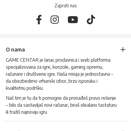
Zaprati nas
O nama
GAME CENTAR je lanac prodavnica i web platforma
specijalizovana za igre, konzole, gaming opremu,
računare i društvene igre. Naša misija je jednostavna –
da obezbedimo vrhunski izbor, brzu isporuku i
kvalitetnu podršku.
Naš tim je tu da ti pomogne da pronađeš pravo rešenje
– bilo da sastavljaš novi računar, biraš idealanu tastaturu
ili tražiš najnoviju igru.