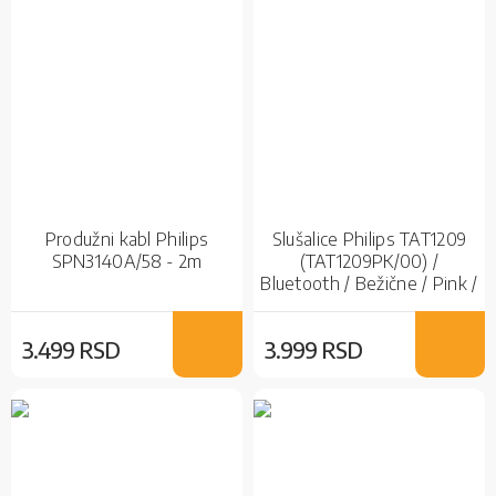
Produžni kabl Philips
Slušalice Philips TAT1209
SPN3140A/58 - 2m
(TAT1209PK/00) /
Bluetooth / Bežične / Pink /
Bubice
3.499 RSD
3.999 RSD