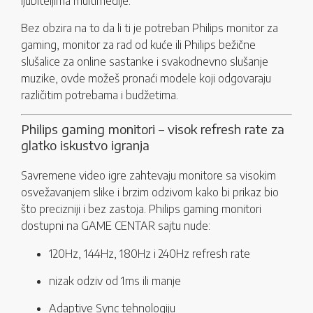
ljubiteljima multimedije.
Bez obzira na to da li ti je potreban Philips monitor za
gaming, monitor za rad od kuće ili Philips bežične
slušalice za online sastanke i svakodnevno slušanje
muzike, ovde možeš pronaći modele koji odgovaraju
različitim potrebama i budžetima.
Philips gaming monitori – visok refresh rate za
glatko iskustvo igranja
Savremene video igre zahtevaju monitore sa visokim
osvežavanjem slike i brzim odzivom kako bi prikaz bio
što precizniji i bez zastoja. Philips gaming monitori
dostupni na GAME CENTAR sajtu nude:
120Hz, 144Hz, 180Hz i 240Hz refresh rate
nizak odziv od 1ms ili manje
Adaptive Sync tehnologiju