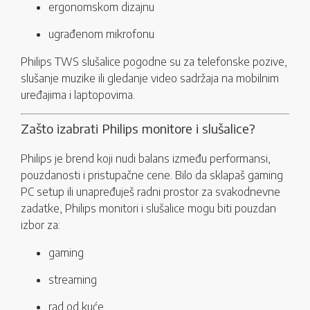
ergonomskom dizajnu
ugrađenom mikrofonu
Philips TWS slušalice pogodne su za telefonske pozive,
slušanje muzike ili gledanje video sadržaja na mobilnim
uređajima i laptopovima.
Zašto izabrati Philips monitore i slušalice?
Philips je brend koji nudi balans između performansi,
pouzdanosti i pristupačne cene. Bilo da sklapaš gaming
PC setup ili unapređuješ radni prostor za svakodnevne
zadatke, Philips monitori i slušalice mogu biti pouzdan
izbor za:
gaming
streaming
rad od kuće