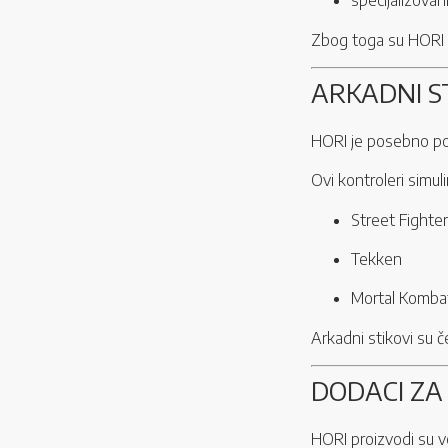
specijalizova
Zbog toga su HORI k
ARKADNI ST
HORI je posebno pozn
Ovi kontroleri simu
Street Fighter
Tekken
Mortal Komba
Arkadni stikovi su č
DODACI ZA
HORI proizvodi su v