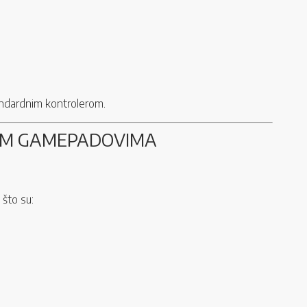
andardnim kontrolerom.
NIM GAMEPADOVIMA
 što su: