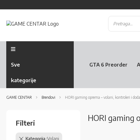
Sve
GTA 6 Preorder
A
kategorije
GAME CENTAR
Brendovi
HORI gaming oprema – volani, kontroleri i do
HORI gaming op
Filteri
Kategorija
Volani