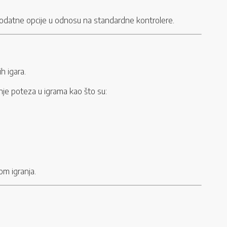
 dodatne opcije u odnosu na standardne kontrolere.
h igara.
nje poteza u igrama kao što su:
om igranja.