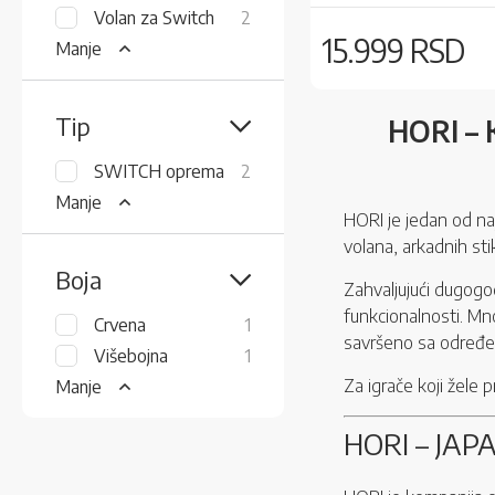
items
Volan za Switch
2
15.999 RSD
Manje
Tip
HORI –
items
SWITCH oprema
2
Manje
HORI je jedan od na
volana, arkadnih sti
Boja
Zahvaljujući dugogod
funkcionalnosti. Mno
item
Crvena
1
savršeno sa određ
item
Višebojna
1
Za igrače koji žele
Manje
HORI – JA