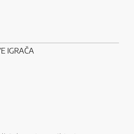
E IGRAČA