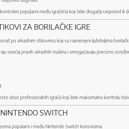
ni raspored dugmadi
ontroleri popularni među igračima koji žele drugačiji raspored ili
IKOVI ZA BORILAČKE IGRE
at po arkadnim stikovima koji su namenjeni ljubiteljima borilački
liraju osećaj pravih arkadnih mašina i omogućavaju precizno izvođe
t
esto izbor profesionalnih igrača koji žele maksimalnu kontrolu tok
 NINTENDO SWITCH
eoma popularni i među Nintendo Switch korisnicima.