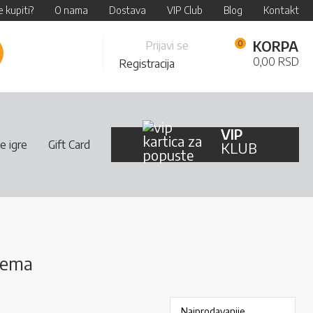
 kupiti?
O nama
Dostava
VIP Club
Blog
Kontakt
Skip
KORPA
Prijavi se
retraži
to
0,00 RSD
Registracija
Content
VIP
e igre
Gift Card
KLUB
rema