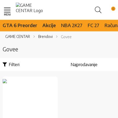
Pretraži
Skip
to
Content
GTA 6 Preorder
Akcije
NBA 2K27
FC 27
Računa
GAME CENTAR
Brendovi
Govee
Govee
Filteri