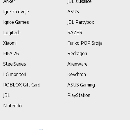
Anker
JBL slušalice
Igre za dvoje
ASUS
Igrice Games
JBL Partybox
Logitech
RAZER
Xiaomi
Funko POP Srbija
FIFA 26
Redragon
SteelSeries
Alienware
LG monitori
Keychron
ROBLOX Gift Card
ASUS Gaming
JBL
PlayStation
Nintendo