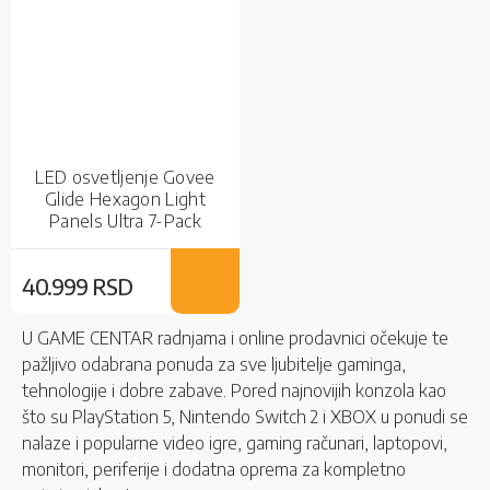
LED osvetljenje Govee
Glide Hexagon Light
Panels Ultra 7-Pack
40.999 RSD
U GAME CENTAR radnjama i online prodavnici očekuje te
pažljivo odabrana ponuda za sve ljubitelje gaminga,
tehnologije i dobre zabave. Pored najnovijih konzola kao
što su PlayStation 5, Nintendo Switch 2 i XBOX u ponudi se
nalaze i popularne video igre, gaming računari, laptopovi,
monitori, periferije i dodatna oprema za kompletno