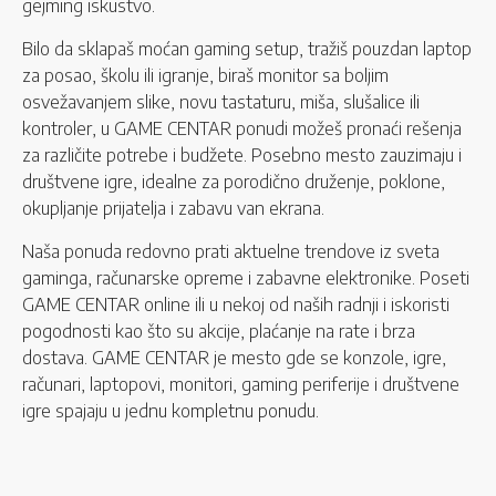
gejming iskustvo.
Bilo da sklapaš moćan gaming setup, tražiš pouzdan laptop
za posao, školu ili igranje, biraš monitor sa boljim
osvežavanjem slike, novu tastaturu, miša, slušalice ili
kontroler, u GAME CENTAR ponudi možeš pronaći rešenja
za različite potrebe i budžete. Posebno mesto zauzimaju i
društvene igre, idealne za porodično druženje, poklone,
okupljanje prijatelja i zabavu van ekrana.
Naša ponuda redovno prati aktuelne trendove iz sveta
gaminga, računarske opreme i zabavne elektronike. Poseti
GAME CENTAR online ili u nekoj od naših radnji i iskoristi
pogodnosti kao što su akcije, plaćanje na rate i brza
dostava. GAME CENTAR je mesto gde se konzole, igre,
računari, laptopovi, monitori, gaming periferije i društvene
igre spajaju u jednu kompletnu ponudu.