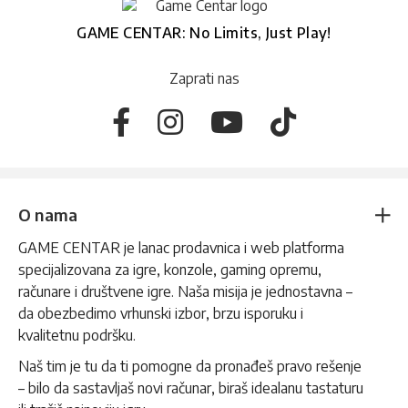
GAME CENTAR: No Limits, Just Play!
Zaprati nas
O nama
GAME CENTAR je lanac prodavnica i web platforma
specijalizovana za igre, konzole, gaming opremu,
računare i društvene igre. Naša misija je jednostavna –
da obezbedimo vrhunski izbor, brzu isporuku i
kvalitetnu podršku.
Naš tim je tu da ti pomogne da pronađeš pravo rešenje
– bilo da sastavljaš novi računar, biraš idealanu tastaturu