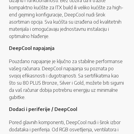
dizajnu i funkcionalnosti. Bez obzira da li tražite
kompaktno kućište za ITX build ili veliko kućište za high-
end gejming konfiguracije, DeepCool nudi širok
asortiman opcija. Sva kućišta su izrađena od kvalitetnih
materijala i omogućavaju jednostavnu instalaciju i
optimalno hlađenje.
DeepCool napajanja
Pouzdano napajanje je ključno za stabilne performanse
vašeg računara. DeepCool napajanja su poznata po
svojoj efikasnosti i dugotrajnosti. Sa sertifikatima kao
što su 80 PLUS Bronze, Silver i Gold, možete biti sigurni
da vaš računar dobija potrebnu energiju uz minimalne
gubitke.
Dodaci i periferije / DeepCool
Pored glavnih komponenti, DeepCool nudi i širok izbor
dodataka i periferija. Od RGB osvetljenja, ventilatora i