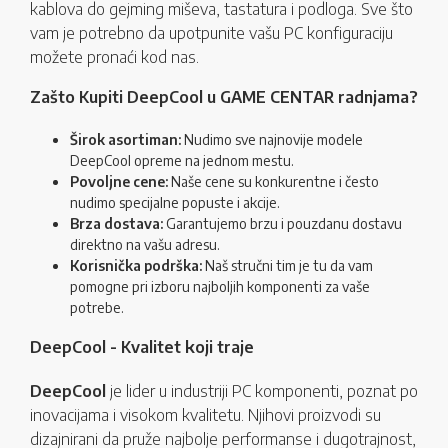
kablova do gejming miševa, tastatura i podloga. Sve što
vam je potrebno da upotpunite vašu PC konfiguraciju
možete pronaći kod nas.
Zašto Kupiti DeepCool u GAME CENTAR radnjama?
Širok asortiman:
Nudimo sve najnovije modele
DeepCool opreme na jednom mestu.
Povoljne cene:
Naše cene su konkurentne i često
nudimo specijalne popuste i akcije.
Brza dostava:
Garantujemo brzu i pouzdanu dostavu
direktno na vašu adresu.
Korisnička podrška:
Naš stručni tim je tu da vam
pomogne pri izboru najboljih komponenti za vaše
potrebe.
DeepCool - Kvalitet koji traje
DeepCool
je lider u industriji PC komponenti, poznat po
inovacijama i visokom kvalitetu. Njihovi proizvodi su
dizajnirani da pruže najbolje performanse i dugotrajnost,