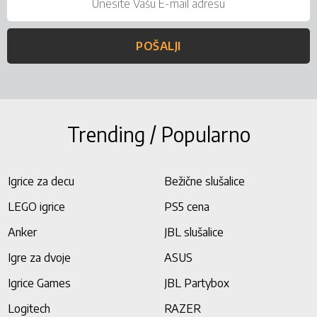
POŠALJI
Trending / Popularno
Igrice za decu
Bežične slušalice
LEGO igrice
PS5 cena
Anker
JBL slušalice
Igre za dvoje
ASUS
Igrice Games
JBL Partybox
Logitech
RAZER