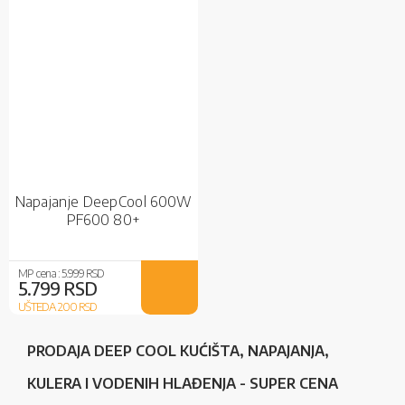
Napajanje DeepCool 600W
PF600 80+
MP cena :
5.999 RSD
5.799 RSD
UŠTEDA 200
RSD
PRODAJA DEEP COOL KUĆIŠTA, NAPAJANJA,
KULERA I VODENIH HLAĐENJA - SUPER CENA