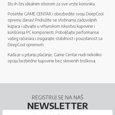
što ih čini idealnim izborom za sve vrste korisnika.
Posetite GAME CENTAR i obezbedite svoju DeepCool
opremu danas! Pridružite se stotinama zadovoljnih
kupaca i uživajte u vrhunskom iskustvu kupovine i
korišćenja PC komponenti. Poboljšajte performanse
vašeg računara i osigurajte stabilnost i pouzdanost sa
DeepCool opremom.
Kada je u pitanju plaćanje, Game Centar nudi nekoliko
opcija bezbedne kupovine bez skrivenih troškova.
REGISTRUJ SE NA NAŠ
NEWSLETTER