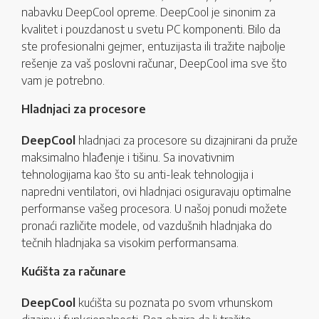
nabavku DeepCool opreme. DeepCool je sinonim za
kvalitet i pouzdanost u svetu PC komponenti. Bilo da
ste profesionalni gejmer, entuzijasta ili tražite najbolje
rešenje za vaš poslovni računar, DeepCool ima sve što
vam je potrebno.
Hladnjaci za procesore
DeepCool
hladnjaci za procesore su dizajnirani da pruže
maksimalno hlađenje i tišinu. Sa inovativnim
tehnologijama kao što su anti-leak tehnologija i
napredni ventilatori, ovi hladnjaci osiguravaju optimalne
performanse vašeg procesora. U našoj ponudi možete
pronaći različite modele, od vazdušnih hladnjaka do
tečnih hladnjaka sa visokim performansama.
Kućišta za računare
DeepCool
kućišta su poznata po svom vrhunskom