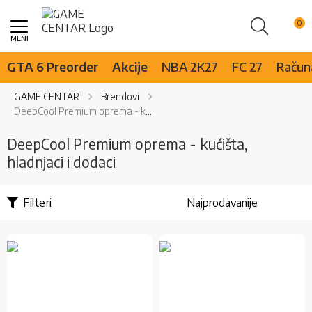
Pretraži
Skip
to
Content
GTA 6 Preorder
Akcije
NBA 2K27
FC 27
Računa
GAME CENTAR
Brendovi
DeepCool Premium oprema - kućišta, hladnjaci i dodaci
DeepCool Premium oprema - kućišta,
hladnjaci i dodaci
Filteri