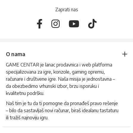
Zaprati nas
O nama
GAME CENTAR je lanac prodavnica i web platforma
specijalizovana za igre, konzole, gaming opremu,
računare i društvene igre. Naša misija je jednostavna –
da obezbedimo vrhunski izbor, brzu isporuku i
kvalitetnu podršku.
Naš tim je tu da ti pomogne da pronađeš pravo rešenje
– bilo da sastavljaš novi računar, biraš idealanu tastaturu
ili tražiš najnoviju igru.