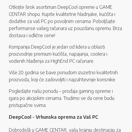
Otkrijte širok asortiman DeepCool opreme u GAME
CENTAR shopu. Kupite kvalitetne hladnjake, kućišta i
dodatke za vaš PC po povoljnim cenama. Poboljšajte
performanse vašeg računara uz pouzdanu opremu. Brza
dostava i odlične cene!
Kompanija DeepCool je jedan od lidera u oblasti
proizvodnje premium kućišta, napajanja, coolera i
vodenih hlađenja za HighEnd PC računare.
Više 20 godina se bave ponudom izuzetno kvalitetnih
proizvoda, koji će zadovoljiti i najzahtevnije korisnike.
Pogledajte našu ponudu – prodaja gaming opreme i
igara po akcijskim cenama. Trudimo se da cene budu
pristupačne svima.
DeepCool - Vrhunska oprema za Vaš PC
Dobrodošli u GAME CENTAR, vašu krajnju destinaciju za