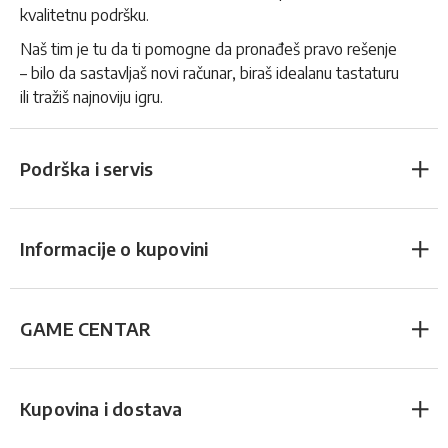
kvalitetnu podršku.
Naš tim je tu da ti pomogne da pronađeš pravo rešenje
– bilo da sastavljaš novi računar, biraš idealanu tastaturu
ili tražiš najnoviju igru.
Podrška i servis
Informacije o kupovini
GAME CENTAR
Kupovina i dostava