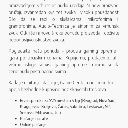
proizvodnjom vrhunskih audio uređaja. Njihovi proizvodi
pružaju izvanredan kvalitet zvuka i visoku pouzdanost.
Bilo da se radi o slušalicama, mikrofonima ili
gramofonima, Audio-Technica je sinonim za vrhunski
zvuk. Otkrijte njihovu široku ponudu proizvoda i doživite
neponovljivo iskustvo zvuka.
Pogledajte našu ponudu – prodaja gaming opreme i
igara po akcijskim cenama. Kupujemo, prodajemo, ali i
vršimo usluge servisa gaming opreme. Trudimo se da
cene budu pristupačne svima.
Kada je u pitanju plaćanje, Game Centar nudi nekoliko
opcija bezbedne kupovine bez skrivenih troškova.
Brza isporuka za SVA mesta u Srbiji (Beograd, Novi Sad,
Kragujevac, Kraljevo, Čačak, Subotica, Leskovac, Niš,
Sremska Mitrovica, itd.)
Plaćanje na rate
Online plaćanje