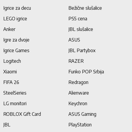
Igrice za decu
Bežične slušalice
LEGO igrice
PS5 cena
Anker
JBL slušalice
Igre za dvoje
ASUS
Igrice Games
JBL Partybox
Logitech
RAZER
Xiaomi
Funko POP Srbija
FIFA 26
Redragon
SteelSeries
Alienware
LG monitori
Keychron
ROBLOX Gift Card
ASUS Gaming
JBL
PlayStation