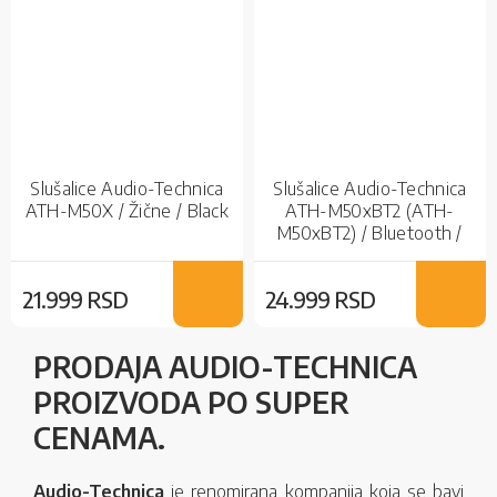
Slušalice Audio-Technica
Slušalice Audio-Technica
ATH-M50X / Žične / Black
ATH-M50xBT2 (ATH-
M50xBT2) / Bluetooth /
Bežične
21.999 RSD
24.999 RSD
PRODAJA AUDIO-TECHNICA
PROIZVODA PO SUPER
CENAMA.
Audio-Technica
je renomirana kompanija koja se bavi