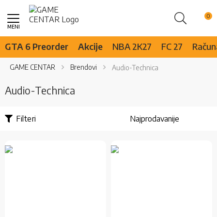
Pretraži
Skip
to
Content
GTA 6 Preorder
Akcije
NBA 2K27
FC 27
Računa
GAME CENTAR
Brendovi
Audio-Technica
Audio-Technica
Filteri