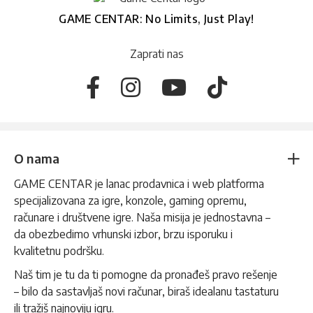
GAME CENTAR: No Limits, Just Play!
Zaprati nas
O nama
GAME CENTAR je lanac prodavnica i web platforma
specijalizovana za igre, konzole, gaming opremu,
računare i društvene igre. Naša misija je jednostavna –
da obezbedimo vrhunski izbor, brzu isporuku i
kvalitetnu podršku.
Naš tim je tu da ti pomogne da pronađeš pravo rešenje
– bilo da sastavljaš novi računar, biraš idealanu tastaturu
ili tražiš najnoviju igru.