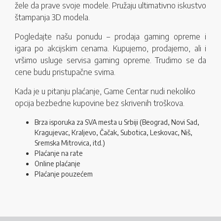
žele da prave svoje modele. Pružaju ultimativno iskustvo
štampanja 3D modela.
Pogledajte našu ponudu – prodaja gaming opreme i
igara po akcijskim cenama. Kupujemo, prodajemo, ali i
vršimo usluge servisa gaming opreme. Trudimo se da
cene budu pristupačne svima.
Kada je u pitanju plaćanje, Game Centar nudi nekoliko
opcija bezbedne kupovine bez skrivenih troškova.
Brza isporuka za SVA mesta u Srbiji (Beograd, Novi Sad,
Kragujevac, Kraljevo, Čačak, Subotica, Leskovac, Niš,
Sremska Mitrovica, itd.)
Plaćanje na rate
Online plaćanje
Plaćanje pouzećem