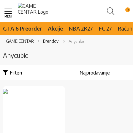
Pretraži
Skip
to
Content
GTA 6 Preorder
Akcije
NBA 2K27
FC 27
Računa
GAME CENTAR
Brendovi
Anycubic
Anycubic
Filteri