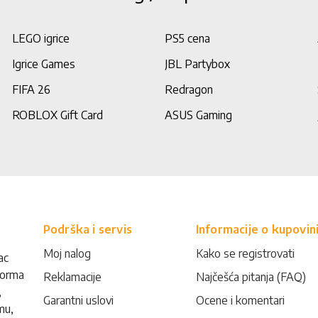
LEGO igrice
PS5 cena
Igrice Games
JBL Partybox
FIFA 26
Redragon
ROBLOX Gift Card
ASUS Gaming
Podrška i servis
Informacije o kupovin
Moj nalog
Kako se registrovati
ac
forma
Reklamacije
Najčešća pitanja (FAQ)
,
Garantni uslovi
Ocene i komentari
mu,