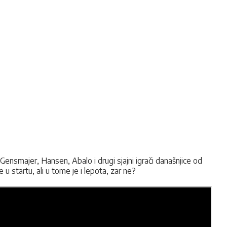
smajer, Hansen, Abalo i drugi sjajni igrači današnjice od
u startu, ali u tome je i lepota, zar ne?