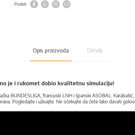
Podeli:
Opis proizvoda
Detalji
no je i rukomet dobio kvalitetnu simulaciju!
mačka BUNDESLIGA, francuski LNH i španski ASOBAL. Karabatić, Gen
rana. Pogledajte i uživajte. Ne očekujte da ćete lako davati golove 