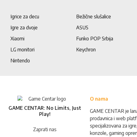
Igrice za decu
Bežične slušalice
Igre za dvoje
ASUS
Xiaomi
Funko POP Srbija
LG monitori
Keychron
Nintendo
O nama
GAME CENTAR: No Limits, Just
GAME CENTAR je lan
Play!
prodavnica i web plat
specijalizovana za igre
Zaprati nas
konzole, gaming opre