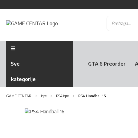
Sve
GTA 6 Preorder
A
kategorije
GAME CENTAR
Igre
PS4 igre
PS4 Handball 16
Skip
to
Skip
the
to
end
the
of
beginning