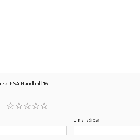
 za:
PS4 Handball 16
1
2
3
4
5
star
stars
stars
stars
stars
E-mail adresa