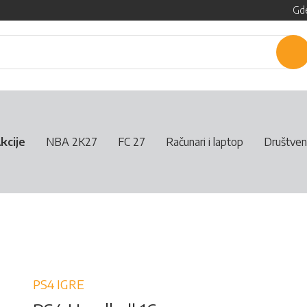
Gde
P
kcije
NBA 2K27
FC 27
Računari i laptop
Društven
PS4 IGRE