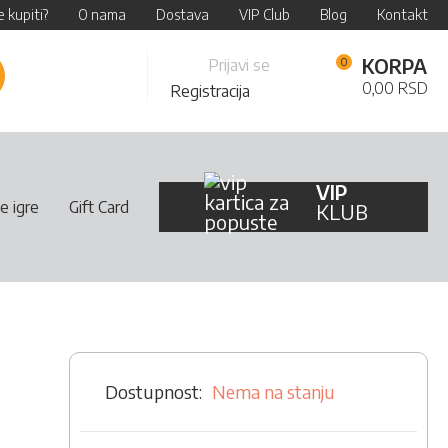
 kupiti?
O nama
Dostava
VIP Club
Blog
Kontakt
Skip
KORPA
Prijavi se
retraži
to
0,00 RSD
Registracija
Content
VIP
e igre
Gift Card
KLUB
Nema na stanju