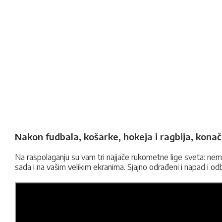
Nakon fudbala, košarke, hokeja i ragbija, konač
Na raspolaganju su vam tri najjače rukometne lige sveta: ne
sada i na vašim velikim ekranima. Sjajno odrađeni i napad i odb