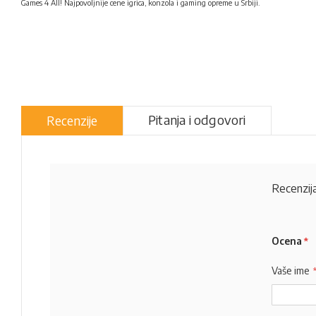
Games 4 All! Najpovoljnije cene igrica, konzola i gaming opreme u Srbiji.
Pitanja i odgovori
Recenzije
Recenzija
Ocena
Vaše ime