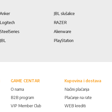
Anker
JBL slušalice
Logitech
RAZER
SteelSeries
Alienware
JBL
PlayStation
i
GAME CENTAR
Kupovina i dostava
O nama
Načini plaćanja
B2B program
Plaćanje na rate
VIP Member Club
WEB krediti