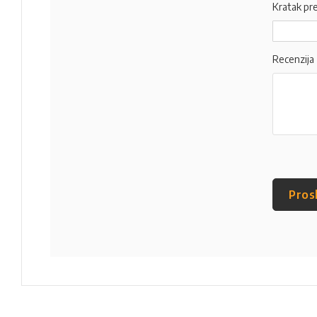
Kratak pr
Recenzija
Pros