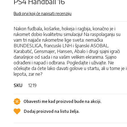
PS4 Handball 16
Budi prvi koji će napisati recenziju
Nakon fudbala, košarke, hokeja i ragbija, konačno je i
rukomet dobio kvalitetnu simulaciju! Na raspolaganju su
vam tri najjače rukometne lige sveta: nemačka
BUNDESLIGA, francuski LNH i španski ASOBAL.
Karabatić, Gensmajer, Hansen, Abalo i drugi sjajni igrači
današnjice od sada i na vašim velikim ekranima. Sjajno
odrađeni i napad i odbrana. Pogledajte i uživajte. Ne
očekujte da ćete lako davati golove u startu, ali u tome je i
lepota, zar ne?
SKU
1219
Obavesti me kad proizvod bude na akciji.
Dodaj proizvod na listu želja.