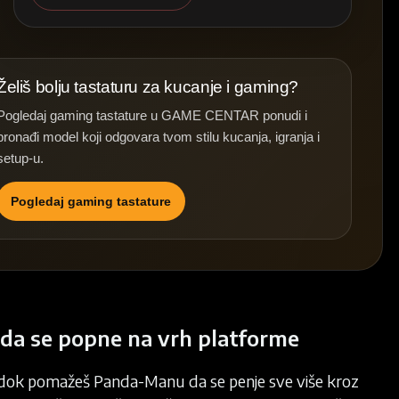
Želiš bolju tastaturu za kucanje i gaming?
Pogledaj gaming tastature u GAME CENTAR ponudi i
pronađi model koji odgovara tvom stilu kucanja, igranja i
setup-u.
Pogledaj gaming tastature
 da se popne na vrh platforme
, dok pomažeš Panda-Manu da se penje sve više kroz