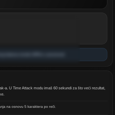
limber
a sve veće visine i vežbaj brzinu i
ucanja.
ART
obrog balansa između WPM-a i preciznosti.
reak-a. U Time Attack modu imaš 60 sekundi za što veći rezultat,
ke.
nja na osnovu 5 karaktera po reči.