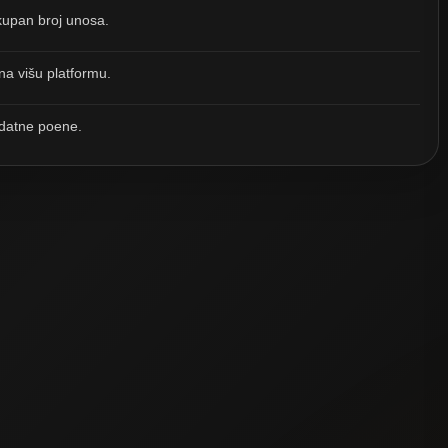
kupan broj unosa.
a višu platformu.
odatne poene.