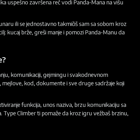
 Svaka uspešno završena reč vodi Panda-Mana na višu
ačunaru ili se jednostavno takmičiš sam sa sobom kroz
 cilj: kucaj brže, greši manje i pomozi Panda-Manu da
e?
ranju, komunikaciji, gejmingu i svakodnevnom
, mejlove, kod, dokumente i sve druge sadržaje koji
iviranje funkcija, unos naziva, brzu komunikaciju sa
nja. Type Climber ti pomaže da kroz igru vežbaš brzinu,