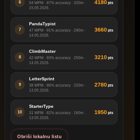
4180
6
pts
54 WPM · 87% accuracy · 320m ·
15.05.2026.
PandaTypist
3660
7
pts
47 WPM · 91% accuracy · 290m ·
14.05.2026.
ClimbMaster
3210
8
pts
42 WPM · 93% accuracy · 250m ·
14.05.2026.
LetterSprint
2780
9
pts
38 WPM · 86% accuracy · 220m ·
13.05.2026.
StarterType
1950
10
pts
31 WPM · 82% accuracy · 160m ·
13.05.2026.
Obriši lokalnu listu