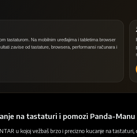
ičkom tastaturom. Na mobilnim uređajima i tabletima browser
ltati zavise od tastature, browsera, performansi računara i
canje na tastaturi i pomozi Panda-Manu
TAR u kojoj vežbaš brzo i precizno kucanje na tastaturi