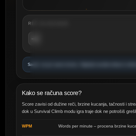
REČ ZA KUCANJE
Type C
—
Kucaj prikazane reči, penji Panda-mana n
preciznost k
ST
Savet: ne juri samo brzinu. Najbolji rezultat dolazi iz d
Kako se računa score?
Score zavisi od dužine reči, brzine kucanja, tačnosti i st
dok u Survival Climb modu igra traje dok ne potrošiš greš
WPM
Words per minute – procena brzine kuca