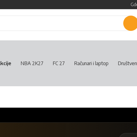
Gde
P
kcije
NBA 2K27
FC 27
Računari i laptop
Društven