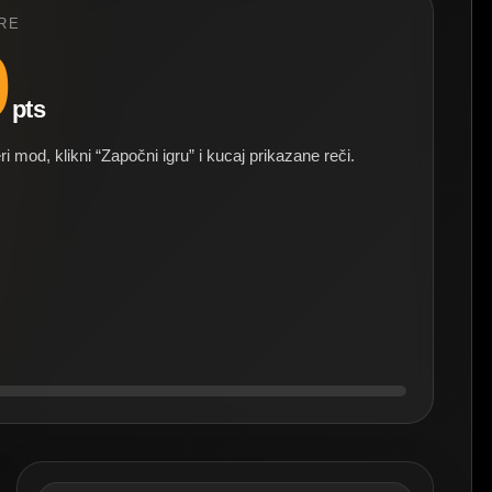
RE
0
pts
ri mod, klikni “Započni igru” i kucaj prikazane reči.