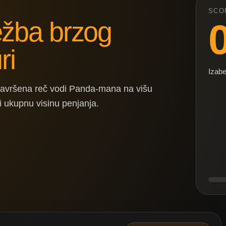
SCO
ežba brzog
ri
Izabe
a završena reč vodi Panda-mana na višu
i ukupnu visinu penjanja.