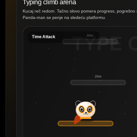
Typing climb arena
Kucaj reč redom. Tačno slovo pomera progress, pogrešno s
Panda-man se penje na sledeću platformu.