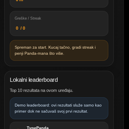
Greške / Streak
0
/ 0
Spreman za start. Kucaj tačno, gradi streak i
penji Panda-mana što više.
Lokalni leaderboard
Top 10 rezultata na ovom uređaju.
Demo leaderboard: ovi rezultati služe samo kao
primer dok ne sačuvaš svoj prvi rezultat.
TypePanda