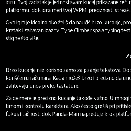
igru. Tvoj zadatak je jednostavan: kucaj prikazane reč
platformu, dok igra meri tvoj WPM, preciznost, streak, 
Ova igra je idealna ako želiš da naučiš brzo kucanje, p
kratak i zabavan izazov. Type Climber spaja typing test,
stigne što više.
Z
Brzo kucanje nije korisno samo za pisanje tekstova. D
korišćenju računara. Kada možeš brzo i precizno da uno
zahtevaju unos preko tastature.
Za gejmere je precizno kucanje takođe važno. U mnogim 
timom i kontrolu karaktera. Ako često grešiš pri pritisk
fokus i tačnost, dok Panda-Man napreduje kroz platf