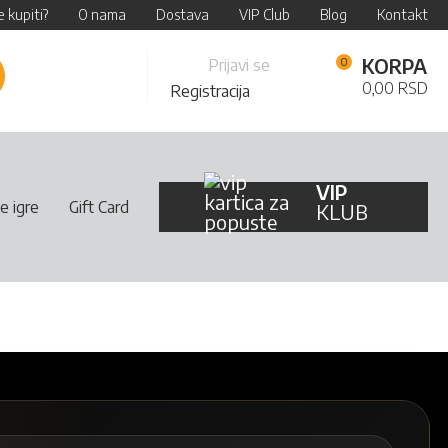
 kupiti?
O nama
Dostava
VIP Club
Blog
Kontakt
Skip
KORPA
Prijavi se
retraži
to
0,00 RSD
Registracija
Content
VIP
e igre
Gift Card
KLUB