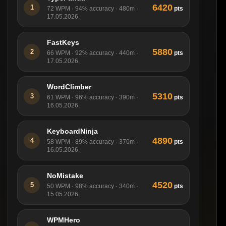
6420
1
pts
72 WPM · 94% accuracy · 480m ·
17.05.2026.
FastKeys
5880
2
pts
66 WPM · 92% accuracy · 440m ·
17.05.2026.
WordClimber
5310
3
pts
61 WPM · 96% accuracy · 390m ·
16.05.2026.
KeyboardNinja
4890
4
pts
58 WPM · 89% accuracy · 370m ·
16.05.2026.
NoMistake
4520
5
pts
50 WPM · 98% accuracy · 340m ·
15.05.2026.
WPMHero