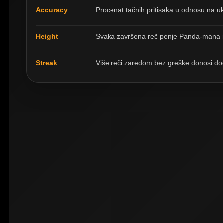
Accuracy
Procenat tačnih pritisaka u odnosu na u
Height
Svaka završena reč penje Panda-mana n
Streak
Više reči zaredom bez greške donosi d