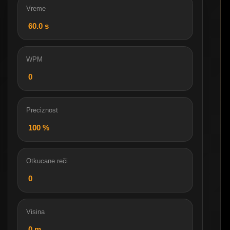
Vreme
60.0
s
WPM
0
Preciznost
100
%
Otkucane reči
0
Visina
0
m