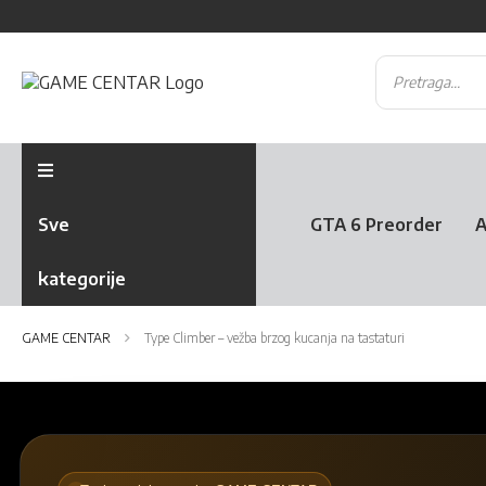
Sve
GTA 6 Preorder
A
kategorije
GAME CENTAR
Type Climber – vežba brzog kucanja na tastaturi