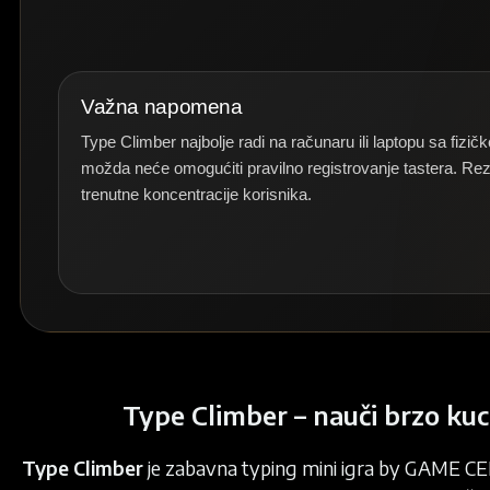
Važna napomena
Type Climber najbolje radi na računaru ili laptopu sa fiz
možda neće omogućiti pravilno registrovanje tastera. Rezu
trenutne koncentracije korisnika.
Type Climber – nauči brzo ku
Type Climber
je zabavna typing mini igra by GAME CEN