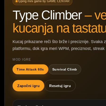
Typing mini game by GAME CENTAR
Type Climber
– v
kucanja na tastatu
Kucaj prikazane reči što brže i preciznije. Svak
platformu, dok igra meri WPM, preciznost, streak 
MOD IGRE
Time Attack 60s
Survival Climb
Započni igru
Resetuj igru