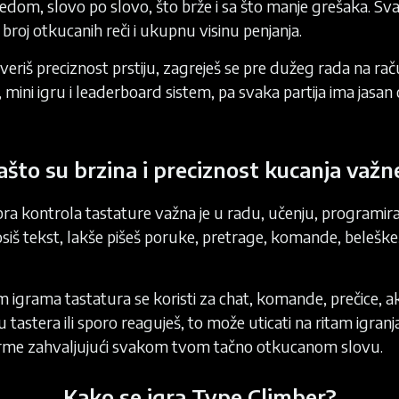
i redom, slovo po slovo, što brže i sa što manje grešaka.
broj otkucanih reči i ukupnu visinu penjanja.
roveriš preciznost prstiju, zagreješ se pre dužeg rada na r
 mini igru i leaderboard sistem, pa svaka partija ima jasan
ašto su brzina i preciznost kucanja važn
obra kontrola tastature važna je u radu, učenju, programi
siš tekst, lakše pišeš poruke, pretrage, komande, beleške
igrama tastatura se koristi za chat, komande, prečice, akt
u tastera ili sporo reaguješ, to može uticati na ritam igra
orme zahvaljujući svakom tvom tačno otkucanom slovu.
Kako se igra Type Climber?