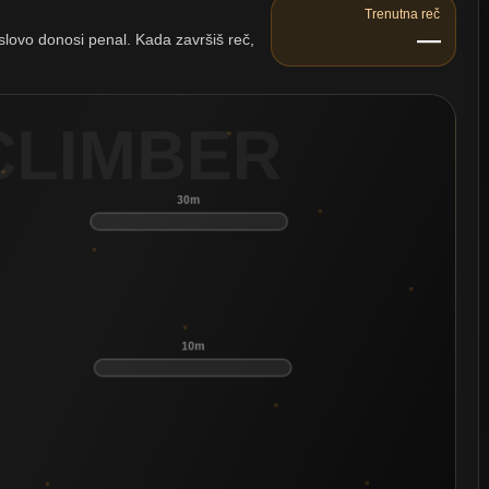
Trenutna reč
—
lovo donosi penal. Kada završiš reč,