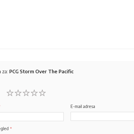
 za:
PCG Storm Over The Pacific
1
2
3
4
5
star
stars
stars
stars
stars
E-mail adresa
egled