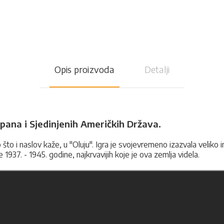
Opis proizvoda
Detalji
pana i Sjedinjenih Američkih Država.
 što i naslov kaže, u "Oluju". Igra je svojevremeno izazvala veliko 
e 1937. - 1945. godine, najkrvavijih koje je ova zemlja videla.