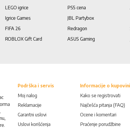
LEGO igrice
PS5 cena
Igrice Games
JBL Partybox
FIFA 26
Redragon
ROBLOX Gift Card
ASUS Gaming
Podrška i servis
Informacije o kupovin
Moj nalog
Kako se registrovati
ac
forma
Reklamacije
Najčešća pitanja (FAQ)
,
Garantni uslovi
Ocene i komentari
mu,
Uslovi korišćenja
Praćenje porudžbine
re.