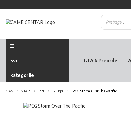
Sve
GTA 6 Preorder
A
kategorije
GAME CENTAR
Igre
PC igre
PCG Storm Over The Pacific
Skip
to
Skip
the
to
end
the
of
beginning