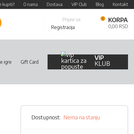
 kupiti?
O nama
Dostava
VIP Club
Blog
Kontakt
Skip
KORPA
Prijavi se
retraži
to
0,00 RSD
Registracija
Content
VIP
e igre
Gift Card
KLUB
Nema na stanju