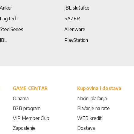
Anker
JBL slušalice
Logitech
RAZER
SteelSeries
Alienware
JBL
PlayStation
i
GAME CENTAR
Kupovina i dostava
O nama
Načini plaćanja
B2B program
Plaćanje na rate
VIP Member Club
WEB krediti
Zaposlenje
Dostava