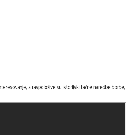
interesovanje, a raspoložive su istorijski tačne naredbe borbe,