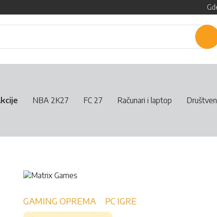
Gde
P
kcije
NBA 2K27
FC 27
Računari i laptop
Društven
GAMING OPREMA
PC IGRE