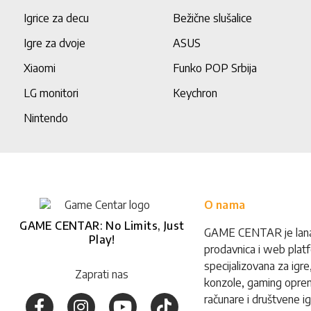
Igrice za decu
Bežične slušalice
Igre za dvoje
ASUS
Xiaomi
Funko POP Srbija
LG monitori
Keychron
Nintendo
O nama
GAME CENTAR: No Limits, Just
GAME CENTAR je lan
Play!
prodavnica i web plat
specijalizovana za igre
Zaprati nas
konzole, gaming opre
računare i društvene ig