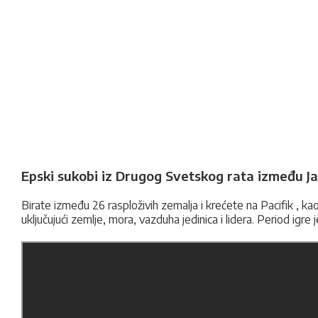
Epski sukobi iz Drugog Svetskog rata između Ja
Birate između 26 rasploživih zemalja i krećete na Pacifik , kao
uključujući zemlje, mora, vazduha jedinica i lidera. Period igre j