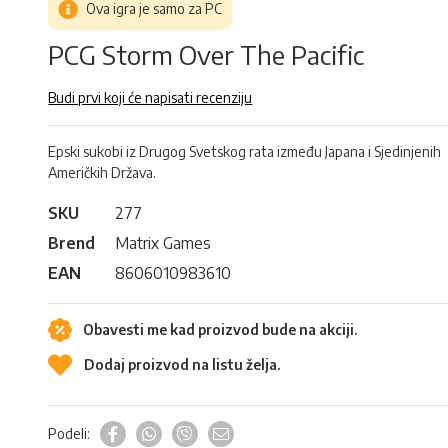
Ova igra je samo za PC
PCG Storm Over The Pacific
Budi prvi koji će napisati recenziju
Epski sukobi iz Drugog Svetskog rata između Japana i Sjedinjenih
Američkih Država.
SKU
277
Brend
Matrix Games
EAN
8606010983610
Obavesti me kad proizvod bude na akciji.
Dodaj proizvod na listu želja.
Podeli: