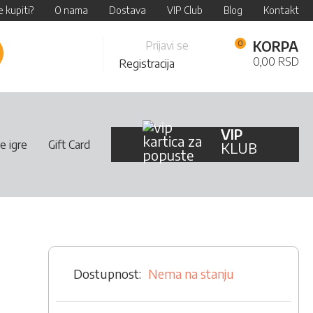
 kupiti?
O nama
Dostava
VIP Club
Blog
Kontakt
Skip
KORPA
Prijavi se
retraži
to
0,00 RSD
Registracija
Content
VIP
e igre
Gift Card
KLUB
Nema na stanju