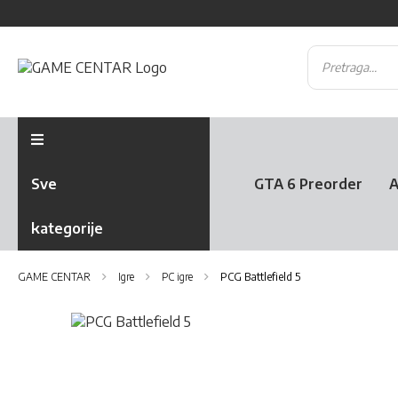
Sve
GTA 6 Preorder
A
kategorije
GAME CENTAR
Igre
PC igre
PCG Battlefield 5
Skip
to
Skip
the
to
end
the
of
beginning