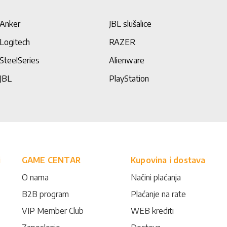
Anker
JBL slušalice
Logitech
RAZER
SteelSeries
Alienware
JBL
PlayStation
i
GAME CENTAR
Kupovina i dostava
O nama
Načini plaćanja
B2B program
Plaćanje na rate
VIP Member Club
WEB krediti