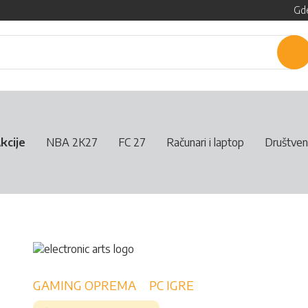
Gde
P
kcije
NBA 2K27
FC 27
Računari i laptop
Društven
GAMING OPREMA
PC IGRE