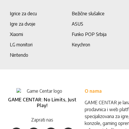
Igrice za decu
Bežične slušalice
Igre za dvoje
ASUS
Xiaomi
Funko POP Srbija
LG monitori
Keychron
Nintendo
O nama
GAME CENTAR: No Limits, Just
GAME CENTAR je lan
Play!
prodavnica i web plat
specijalizovana za igre
Zaprati nas
konzole, gaming opre