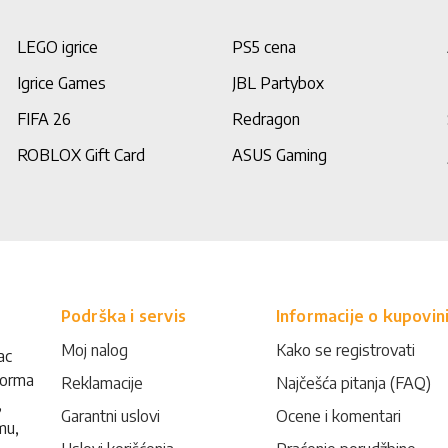
LEGO igrice
PS5 cena
Igrice Games
JBL Partybox
FIFA 26
Redragon
ROBLOX Gift Card
ASUS Gaming
Podrška i servis
Informacije o kupovin
Moj nalog
Kako se registrovati
ac
forma
Reklamacije
Najčešća pitanja (FAQ)
,
Garantni uslovi
Ocene i komentari
mu,