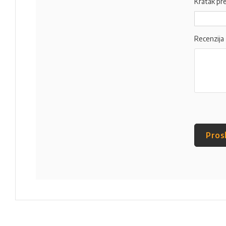
Kratak pr
Recenzija
Pros