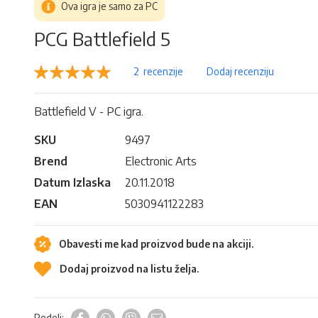
Ova igra je samo za PC
PCG Battlefield 5
Rejting:
2
recenzije
Dodaj recenziju
100
100
% of
Battlefield V - PC igra.
SKU
9497
Brend
Electronic Arts
Datum Izlaska
20.11.2018
EAN
5030941122283
Obavesti me kad proizvod bude na akciji.
Dodaj proizvod na listu želja.
Podeli: