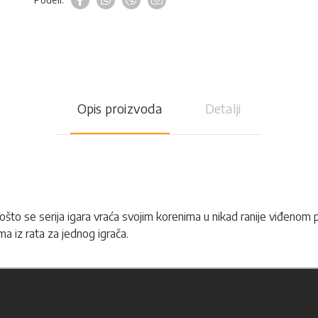
Opis proizvoda
Detalji
 pošto se serija igara vraća svojim korenima u nikad ranije viđenom
ma iz rata za jednog igrača.