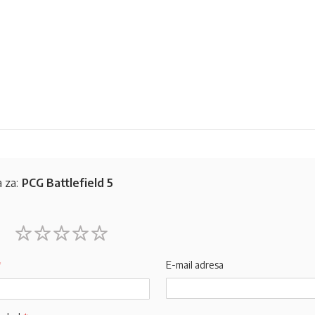
 za:
PCG Battlefield 5
1
2
3
4
5
star
stars
stars
stars
stars
E-mail adresa