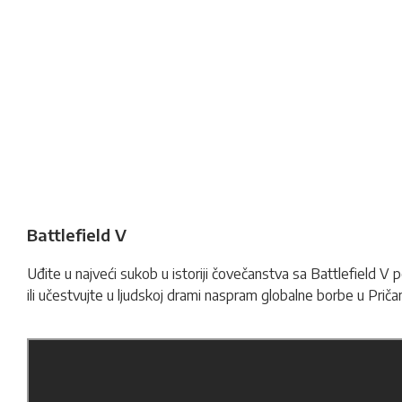
Battlefield V
Uđite u najveći sukob u istoriji čovečanstva sa Battlefield V
ili učestvujte u ljudskoj drami naspram globalne borbe u Priča