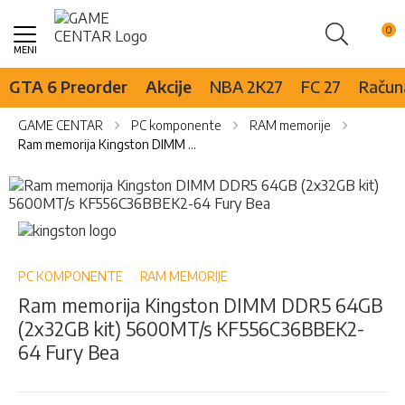
Pretraži
Skip
to
Content
GTA 6 Preorder
Akcije
NBA 2K27
FC 27
Računa
GAME CENTAR
PC komponente
RAM memorije
Ram memorija Kingston DIMM DDR5 64GB (2x32GB kit) 5600MT/s KF556C36BBEK2-64 Fury Bea
Skip
to
the
Skip
end
to
of
the
the
beginning
PC KOMPONENTE
RAM MEMORIJE
images
of
Ram memorija Kingston DIMM DDR5 64GB
gallery
the
(2x32GB kit) 5600MT/s KF556C36BBEK2-
images
gallery
64 Fury Bea