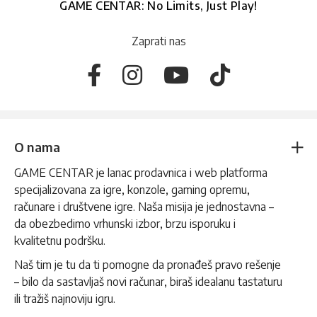
GAME CENTAR: No Limits, Just Play!
Zaprati nas
O nama
GAME CENTAR je lanac prodavnica i web platforma
specijalizovana za igre, konzole, gaming opremu,
računare i društvene igre. Naša misija je jednostavna –
da obezbedimo vrhunski izbor, brzu isporuku i
kvalitetnu podršku.
Naš tim je tu da ti pomogne da pronađeš pravo rešenje
– bilo da sastavljaš novi računar, biraš idealanu tastaturu
ili tražiš najnoviju igru.