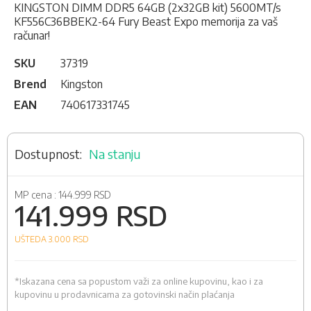
KINGSTON DIMM DDR5 64GB (2x32GB kit) 5600MT/s
KF556C36BBEK2-64 Fury Beast Expo memorija za vaš
računar!
SKU
37319
Brend
Kingston
EAN
740617331745
Na stanju
MP cena :
144.999 RSD
141.999 RSD
UŠTEDA 3.000
RSD
*Iskazana cena sa popustom važi za online kupovinu, kao i za
kupovinu u prodavnicama za gotovinski način plaćanja