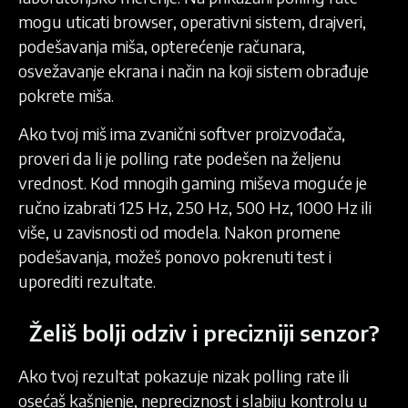
mogu uticati browser, operativni sistem, drajveri,
podešavanja miša, opterećenje računara,
osvežavanje ekrana i način na koji sistem obrađuje
pokrete miša.
Ako tvoj miš ima zvanični softver proizvođača,
proveri da li je polling rate podešen na željenu
vrednost. Kod mnogih gaming miševa moguće je
ručno izabrati 125 Hz, 250 Hz, 500 Hz, 1000 Hz ili
više, u zavisnosti od modela. Nakon promene
podešavanja, možeš ponovo pokrenuti test i
uporediti rezultate.
Želiš bolji odziv i precizniji senzor?
Ako tvoj rezultat pokazuje nizak polling rate ili
osećaš kašnjenje, nepreciznost i slabiju kontrolu u