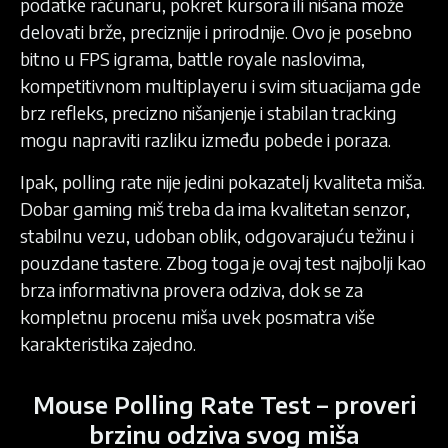
podatke računaru, pokret kursora ili nišana može
delovati brže, preciznije i prirodnije. Ovo je posebno
bitno u FPS igrama, battle royale naslovima,
kompetitivnom multiplayeru i svim situacijama gde
brz refleks, precizno nišanjenje i stabilan tracking
mogu napraviti razliku između pobede i poraza.
Ipak, polling rate nije jedini pokazatelj kvaliteta miša.
Dobar gaming miš treba da ima kvalitetan senzor,
stabilnu vezu, udoban oblik, odgovarajuću težinu i
pouzdane tastere. Zbog toga je ovaj test najbolji kao
brza informativna provera odziva, dok se za
kompletnu procenu miša uvek posmatra više
karakteristika zajedno.
Mouse Polling Rate Test – proveri
brzinu odziva svog miša