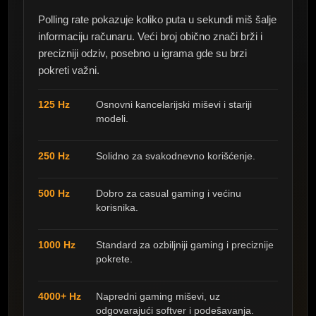
Polling rate pokazuje koliko puta u sekundi miš šalje
informaciju računaru. Veći broj obično znači brži i
precizniji odziv, posebno u igrama gde su brzi
pokreti važni.
125 Hz
Osnovni kancelarijski miševi i stariji
modeli.
250 Hz
Solidno za svakodnevno korišćenje.
500 Hz
Dobro za casual gaming i većinu
korisnika.
1000 Hz
Standard za ozbiljniji gaming i preciznije
pokrete.
4000+ Hz
Napredni gaming miševi, uz
odgovarajući softver i podešavanja.