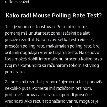
refleksi važni.
Kako radi Mouse Polling Rate Test?
Test je veoma jednostavan. Pokreni merenje,
pomeraj miš unutar test zone i sačekaj da alat
prikaže rezultat. Nakon završetka testa videćeš
prosečan polling rate, maksimalan polling rate, broj
očitanih događaja i vreme trajanja testa. Na osnovu
toga možeš dobiti informativnu procenu koliko brzo
tvoj miš komunicira sa računarom tokom aktivnog
pomeranja.
Za precizniji rezultat preporučujemo da test ponoviš
nekoliko puta. Pomeraj miš različitom brzinom,
probaj više pravaca kretanja i uporedi prosečne
vrednosti. Ako rezultat značajno varira, moguće je