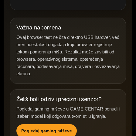
Važna napomena
Ovaj browser test ne čita direktno USB hardver, već
meri učestalost događaja koje browser registruje
tokom pomeranja miša. Rezultat može zavisiti od
browsera, operativnog sistema, opterećenja
računara, podešavanja miša, drajvera i osvežavanja
ekrana.
Želiš bolji odziv i precizniji senzor?
Pogledaj gaming miševe u GAME CENTAR ponudi i
izaberi model koji odgovara tvom stilu igranja.
Pogledaj gaming miševe