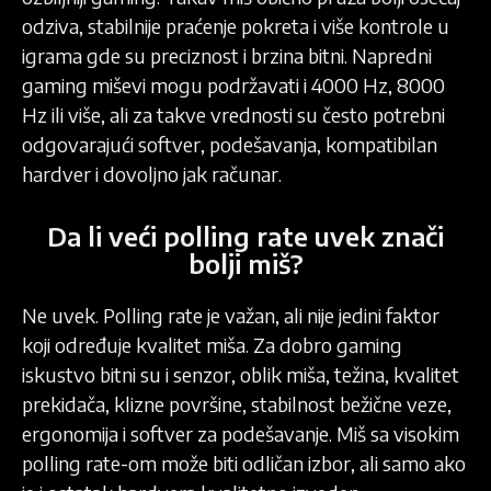
odziva, stabilnije praćenje pokreta i više kontrole u
igrama gde su preciznost i brzina bitni. Napredni
gaming miševi mogu podržavati i 4000 Hz, 8000
Hz ili više, ali za takve vrednosti su često potrebni
odgovarajući softver, podešavanja, kompatibilan
hardver i dovoljno jak računar.
Da li veći polling rate uvek znači
bolji miš?
Ne uvek. Polling rate je važan, ali nije jedini faktor
koji određuje kvalitet miša. Za dobro gaming
iskustvo bitni su i senzor, oblik miša, težina, kvalitet
prekidača, klizne površine, stabilnost bežične veze,
ergonomija i softver za podešavanje. Miš sa visokim
polling rate-om može biti odličan izbor, ali samo ako