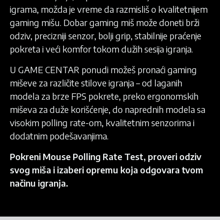
igrama, možda je vreme da razmisliš o kvalitetnijem
gaming mišu. Dobar gaming miš može doneti brži
odziv, precizniji senzor, bolji grip, stabilnije praćenje
pokreta i veći komfor tokom dužih sesija igranja.
U GAME CENTAR ponudi možeš pronaći gaming
miševe za različite stilove igranja – od laganih
modela za brze FPS pokrete, preko ergonomskih
miševa za duže korišćenje, do naprednih modela sa
visokim polling rate-om, kvalitetnim senzorima i
dodatnim podešavanjima.
Pokreni Mouse Polling Rate Test, proveri odziv
svog miša i izaberi opremu koja odgovara tvom
načinu igranja.