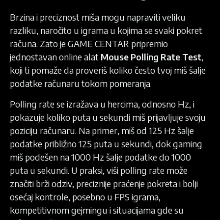
Brzina i preciznost miša mogu napraviti veliku
razliku, naročito u igrama u kojima se svaki pokret
računa. Zato je GAME CENTAR pripremio
jednostavan online alat
Mouse Polling Rate Test
,
koji ti pomaže da proveriš koliko često tvoj miš šalje
podatke računaru tokom pomeranja.
Polling rate se izražava u hercima, odnosno Hz, i
pokazuje koliko puta u sekundi miš prijavljuje svoju
poziciju računaru. Na primer, miš od 125 Hz šalje
podatke približno 125 puta u sekundi, dok gaming
miš podešen na 1000 Hz šalje podatke do 1000
puta u sekundi. U praksi, viši polling rate može
značiti brži odziv, preciznije praćenje pokreta i bolji
osećaj kontrole, posebno u FPS igrama,
kompetitivnom gejmingu i situacijama gde su