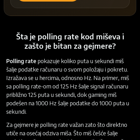
Šta je polling rate kod miševa i
zašto je bitan za gejmere?
Polling rate
pokazuje koliko puta u sekundi miš
šalje podatke računaru o svom položaju i pokretu.
Izražava se u hercima, odnosno Hz. Na primer, miš
sa polling rate-om od 125 Hz šalje signal računaru
približno 125 puta u sekundi, dok gaming miš
podešen na 1000 Hz šalje podatke do 1000 puta u
sekundi.
Za gejmere je polling rate važan zato što direktno
utiče na osećaj odziva miša. Što miš češće šalje