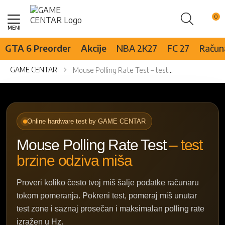
Pretraži
Skip
to
Content
GTA 6 Preorder
Akcije
NBA 2K27
FC 27
Računa
GAME CENTAR
Mouse Polling Rate Test – test brzine odziva miša
Online hardware test by GAME CENTAR
Mouse Polling Rate Test
– test
brzine odziva miša
Proveri koliko često tvoj miš šalje podatke računaru
tokom pomeranja. Pokreni test, pomeraj miš unutar
test zone i saznaj prosečan i maksimalan polling rate
izražen u Hz.