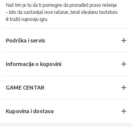
Naš tim je tu da ti pomogne da pronađeš pravo rešenje
– bilo da sastavljaš novi računar, biraš idealanu tastaturu
ili tražiš najnoviju igru.
Podrška i servis
Informacije o kupovini
GAME CENTAR
Kupovina i dostava