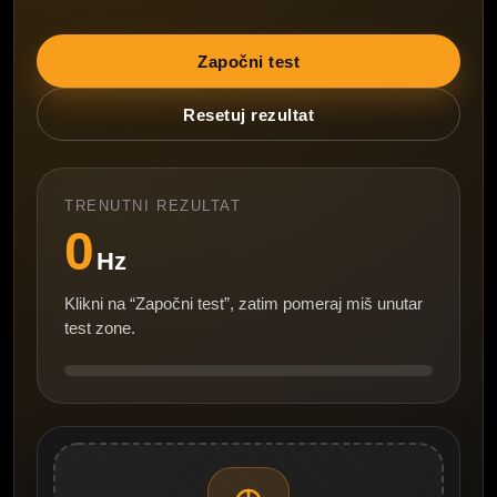
Započni test
Resetuj rezultat
TRENUTNI REZULTAT
0
Hz
Klikni na “Započni test”, zatim pomeraj miš unutar
test zone.