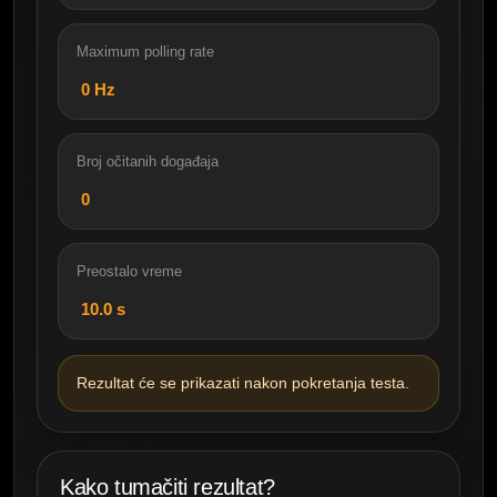
Maximum polling rate
0
Hz
Broj očitanih događaja
0
Preostalo vreme
10.0
s
Rezultat će se prikazati nakon pokretanja testa.
Kako tumačiti rezultat?