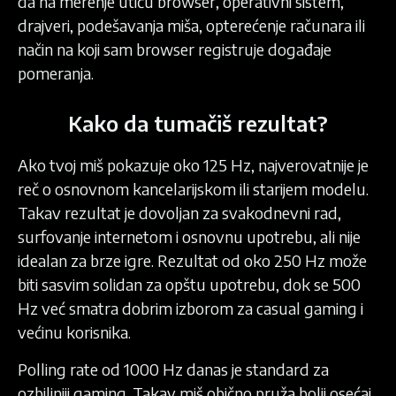
da na merenje utiču browser, operativni sistem,
drajveri, podešavanja miša, opterećenje računara ili
način na koji sam browser registruje događaje
pomeranja.
Kako da tumačiš rezultat?
Ako tvoj miš pokazuje oko 125 Hz, najverovatnije je
reč o osnovnom kancelarijskom ili starijem modelu.
Takav rezultat je dovoljan za svakodnevni rad,
surfovanje internetom i osnovnu upotrebu, ali nije
idealan za brze igre. Rezultat od oko 250 Hz može
biti sasvim solidan za opštu upotrebu, dok se 500
Hz već smatra dobrim izborom za casual gaming i
većinu korisnika.
Polling rate od 1000 Hz danas je standard za
ozbiljniji gaming. Takav miš obično pruža bolji osećaj