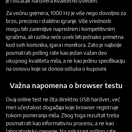
je i ostatak hardvera kvalitetno izveden.
Za većinu gejmera, 1000 Hz je više nego dovoljno za
brzo, precizno i stabilno igranje. Više vrednosti
mogu biti zanimljive naprednim i kompetitivnim
igračima, ali razlika neće uvek biti jednako primetna
kod svih korisnika, igara i monitora. Zato je najbolje
posmatrati polling rate kao jedan važan deo
ukupnog kvaliteta miša, a ne kao jedinu specifikaciju
na osnovu koje se donosi odluka o kupovini.
Važna napomena o browser testu
Ovaj online test ne čita direktno USB hardver, već
meri učestalost događaja koje browser registruje
tokom pomeranja miša. Zbog toga rezultat treba
posmatrati kao informativnu procenu, a ne kao
laboratorijsko merenje. Na prikazani polling rate