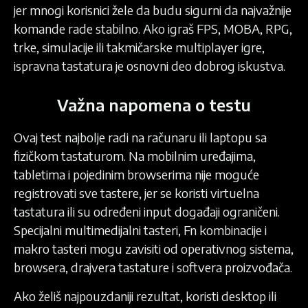
jer mnogi korisnici žele da budu sigurni da najvažnije
komande rade stabilno. Ako igraš FPS, MOBA, RPG,
trke, simulacije ili takmičarske multiplayer igre,
ispravna tastatura je osnovni deo dobrog iskustva.
Važna napomena o testu
Ovaj test najbolje radi na računaru ili laptopu sa
fizičkom tastaturom. Na mobilnim uređajima,
tabletima i pojedinim browserima nije moguće
registrovati sve tastere, jer se koristi virtuelna
tastatura ili su određeni input događaji ograničeni.
Specijalni multimedijalni tasteri, Fn kombinacije i
makro tasteri mogu zavisiti od operativnog sistema,
browsera, drajvera tastature i softvera proizvođača.
Ako želiš najpouzdaniji rezultat, koristi desktop ili