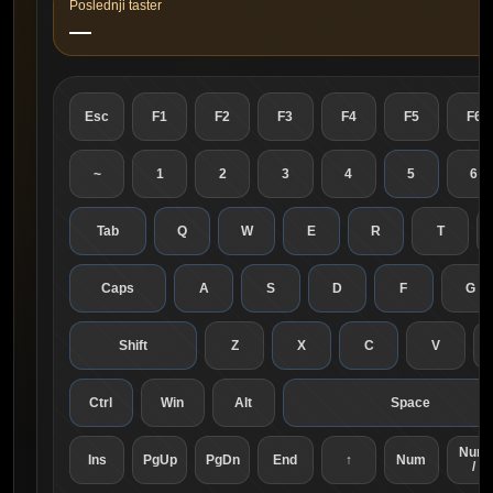
Poslednji taster
—
Esc
F1
F2
F3
F4
F5
F6
~
1
2
3
4
5
6
Tab
Q
W
E
R
T
Caps
A
S
D
F
G
Shift
Z
X
C
V
Ctrl
Win
Alt
Space
Num
Ins
PgUp
PgDn
End
↑
Num
/