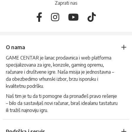
Zaprati nas
O nama
GAME CENTAR je lanac prodavnica i web platforma
specijalizovana za igre, konzole, gaming opremu,
računare i društvene igre. Naša misija je jednostavna –
da obezbedimo vrhunski izbor, brzu isporuku i
kvalitetnu podršku.
Naš tim je tu da ti pomogne da pronađeš pravo rešenje
– bilo da sastavljaš novi računar, biraš idealanu tastaturu
ili tražiš najnoviju igru.
Podrška i servis