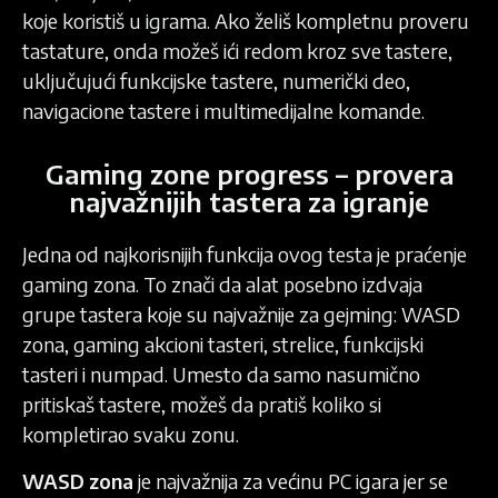
koje koristiš u igrama. Ako želiš kompletnu proveru
tastature, onda možeš ići redom kroz sve tastere,
uključujući funkcijske tastere, numerički deo,
navigacione tastere i multimedijalne komande.
Gaming zone progress – provera
najvažnijih tastera za igranje
Jedna od najkorisnijih funkcija ovog testa je praćenje
gaming zona. To znači da alat posebno izdvaja
grupe tastera koje su najvažnije za gejming: WASD
zona, gaming akcioni tasteri, strelice, funkcijski
tasteri i numpad. Umesto da samo nasumično
pritiskaš tastere, možeš da pratiš koliko si
kompletirao svaku zonu.
WASD zona
je najvažnija za većinu PC igara jer se