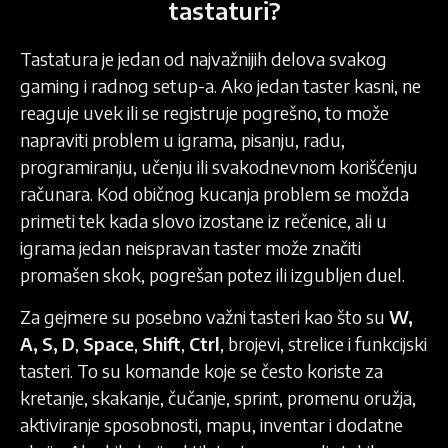
tastaturi?
Tastatura je jedan od najvažnijih delova svakog
gaming i radnog setup-a. Ako jedan taster kasni, ne
reaguje uvek ili se registruje pogrešno, to može
napraviti problem u igrama, pisanju, radu,
programiranju, učenju ili svakodnevnom korišćenju
računara. Kod običnog kucanja problem se možda
primeti tek kada slovo izostane iz rečenice, ali u
igrama jedan neispravan taster može značiti
promašen skok, pogrešan potez ili izgubljen duel.
Za gejmere su posebno važni tasteri kao što su
W,
A, S, D
,
Space
,
Shift
,
Ctrl
, brojevi, strelice i funkcijski
tasteri. To su komande koje se često koriste za
kretanje, skakanje, čučanje, sprint, promenu oružja,
aktiviranje sposobnosti, mapu, inventar i dodatne