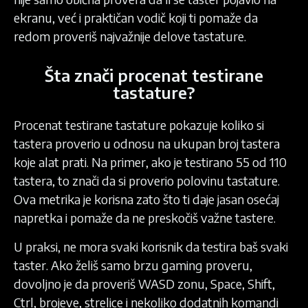
ekranu, već i praktičan vodič koji ti pomaže da
redom proveriš najvažnije delove tastature.
Šta znači procenat testirane
tastature?
Procenat testirane tastature pokazuje koliko si
tastera proverio u odnosu na ukupan broj tastera
koje alat prati. Na primer, ako je testirano 55 od 110
tastera, to znači da si proverio polovinu tastature.
Ova metrika je korisna zato što ti daje jasan osećaj
napretka i pomaže da ne preskočiš važne tastere.
U praksi, ne mora svaki korisnik da testira baš svaki
taster. Ako želiš samo brzu gaming proveru,
dovoljno je da proveriš WASD zonu, Space, Shift,
Ctrl, brojeve, strelice i nekoliko dodatnih komandi