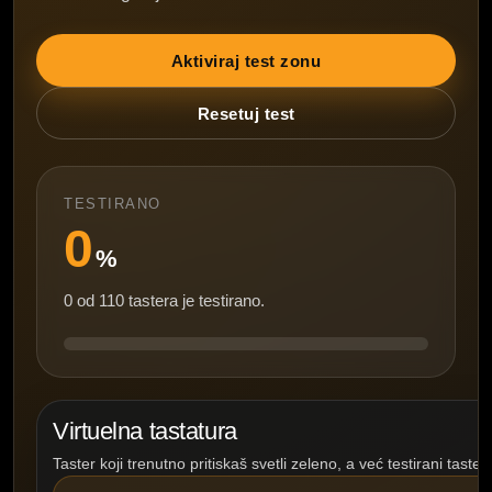
Aktiviraj test zonu
Resetuj test
TESTIRANO
0
%
0 od 110 tastera je testirano.
Virtuelna tastatura
Taster koji trenutno pritiskaš svetli zeleno, a već testirani tast