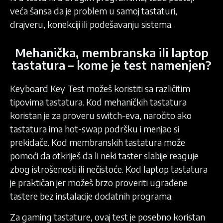
veća šansa da je problem u samoj tastaturi,
drajveru, konekciji ili podešavanju sistema.
Mehanička, membranska ili laptop
tastatura – kome je test namenjen?
Keyboard Key Test možeš koristiti sa različitim
tipovima tastatura. Kod mehaničkih tastatura
koristan je za proveru switch-eva, naročito ako
tastatura ima hot-swap podršku i menjao si
prekidače. Kod membranskih tastatura može
pomoći da otkriješ da li neki taster slabije reaguje
zbog istrošenosti ili nečistoće. Kod laptop tastatura
je praktičan jer možeš brzo proveriti ugrađene
tastere bez instalacije dodatnih programa.
Za gaming tastature, ovaj test je posebno koristan