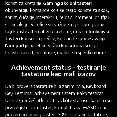
koristi za kretanje.
Gaming akcioni tasteri
obuhvataju komande koje se često koriste za skok,
sprint, čučanje, interakciju, reload, promenu oružja i
slične akcije.
Strelice
su važne za igre i programe
koji koriste alternativno kretanje, dok su
funkcijski
tasteri
korisni za prečice, komande i podešavanja.
Numpad
je posebno važan korisnicima koji ga
koriste za rad, simulacije, makroe ili specifične igre.
Achievement status – testiranje
tastature kao mali izazov
Da bi provera tastature bila zanimljivija, Keyboard
Key Test ima i achievement sistem. Kako testiraš
tastere, možeš otključati različite statuse, kao što su
prvi registrovani taster, kompletirana WASD zona,
provereni gaming tasteri, 50% testirane tastature,