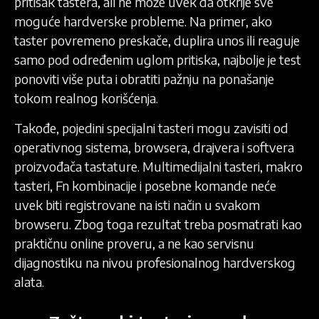
pritisak tastera, ali ne može uvek da otkrije sve
moguće hardverske probleme. Na primer, ako
taster povremeno preskače, duplira unos ili reaguje
samo pod određenim uglom pritiska, najbolje je test
ponoviti više puta i obratiti pažnju na ponašanje
tokom realnog korišćenja.
Takođe, pojedini specijalni tasteri mogu zavisiti od
operativnog sistema, browsera, drajvera i softvera
proizvođača tastature. Multimedijalni tasteri, makro
tasteri, Fn kombinacije i posebne komande neće
uvek biti registrovane na isti način u svakom
browseru. Zbog toga rezultat treba posmatrati kao
praktičnu online proveru, a ne kao servisnu
dijagnostiku na nivou profesionalnog hardverskog
alata.