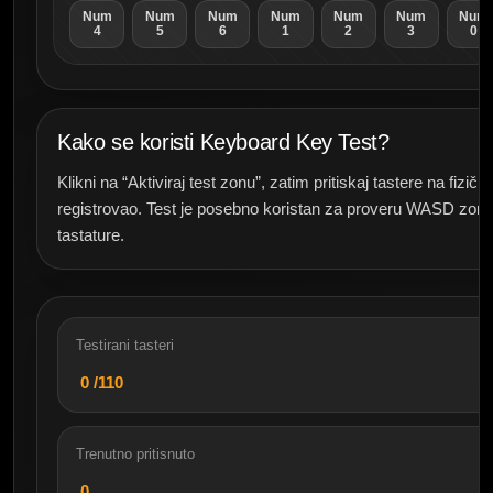
Num
Num
Num
Num
Num
Num
Num
4
5
6
1
2
3
0
Kako se koristi Keyboard Key Test?
Klikni na “Aktiviraj test zonu”, zatim pritiskaj tastere na fizičk
registrovao. Test je posebno koristan za proveru WASD zone, S
tastature.
Testirani tasteri
0
/110
Trenutno pritisnuto
0