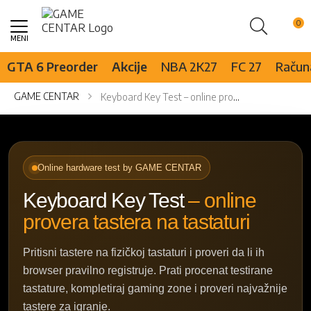
Pretraži
Skip
to
Content
GTA 6 Preorder
Akcije
NBA 2K27
FC 27
Računa
GAME CENTAR
Keyboard Key Test – online provera tastera na tastaturi
Online hardware test by GAME CENTAR
Keyboard Key Test
– online
provera tastera na tastaturi
Pritisni tastere na fizičkoj tastaturi i proveri da li ih
browser pravilno registruje. Prati procenat testirane
tastature, kompletiraj gaming zone i proveri najvažnije
tastere za igranje.