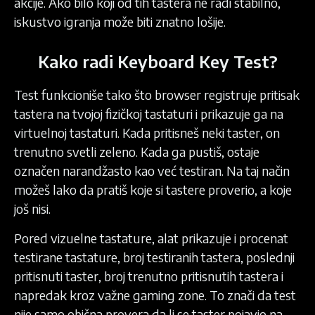
akcije. Ako bilo koji od tih tastera ne radi stabilno,
iskustvo igranja može biti znatno lošije.
Kako radi Keyboard Key Test?
Test funkcioniše tako što browser registruje pritisak
tastera na tvojoj fizičkoj tastaturi i prikazuje ga na
virtuelnoj tastaturi. Kada pritisneš neki taster, on
trenutno svetli zeleno. Kada ga pustiš, ostaje
označen narandžasto kao već testiran. Na taj način
možeš lako da pratiš koje si tastere proverio, a koje
još nisi.
Pored vizuelne tastature, alat prikazuje i procenat
testirane tastature, broj testiranih tastera, poslednji
pritisnuti taster, broj trenutno pritisnutih tastera i
napredak kroz važne gaming zone. To znači da test
nije samo obična provera da li se taster pojavio na