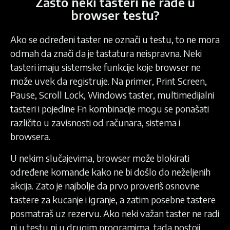
Zašto neki tasteri ne rade u
browser testu?
Ako se određeni taster ne označi u testu, to ne mora
odmah da znači da je tastatura neispravna. Neki
tasteri imaju sistemske funkcije koje browser ne
može uvek da registruje. Na primer, Print Screen,
Pause, Scroll Lock, Windows taster, multimedijalni
tasteri i pojedine Fn kombinacije mogu se ponašati
različito u zavisnosti od računara, sistema i
browsera.
U nekim slučajevima, browser može blokirati
određene komande kako ne bi došlo do neželjenih
akcija. Zato je najbolje da prvo proveriš osnovne
tastere za kucanje i igranje, a zatim posebne tastere
posmatraš uz rezervu. Ako neki važan taster ne radi
ni u testu ni u drugim programima, tada postoji