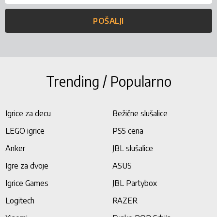
POŠALJI
Trending / Popularno
Igrice za decu
Bežične slušalice
LEGO igrice
PS5 cena
Anker
JBL slušalice
Igre za dvoje
ASUS
Igrice Games
JBL Partybox
Logitech
RAZER