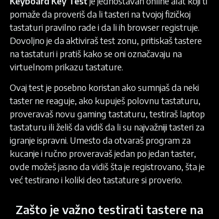
Keyboard Key Test
je jednostavan online alat koji ti
pomaže da proveriš da li tasteri na tvojoj fizičkoj
tastaturi pravilno rade i da li ih browser registruje.
Dovoljno je da aktiviraš test zonu, pritiskaš tastere
na tastaturi i pratiš kako se oni označavaju na
virtuelnom prikazu tastature.
Ovaj test je posebno koristan ako sumnjaš da neki
taster ne reaguje, ako kupuješ polovnu tastaturu,
proveravaš novu gaming tastaturu, testiraš laptop
tastaturu ili želiš da vidiš da li su najvažniji tasteri za
igranje ispravni. Umesto da otvaraš program za
kucanje i ručno proveravaš jedan po jedan taster,
ovde možeš jasno da vidiš šta je registrovano, šta je
već testirano i koliki deo tastature si proverio.
Zašto je važno testirati tastere na