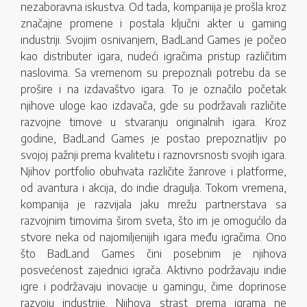
nezaboravna iskustva. Od tada, kompanija je prošla kroz
značajne promene i postala ključni akter u gaming
industriji. Svojim osnivanjem, BadLand Games je počeo
kao distributer igara, nudeći igračima pristup različitim
naslovima. Sa vremenom su prepoznali potrebu da se
prošire i na izdavaštvo igara. To je označilo početak
njihove uloge kao izdavača, gde su podržavali različite
razvojne timove u stvaranju originalnih igara. Kroz
godine, BadLand Games je postao prepoznatljiv po
svojoj pažnji prema kvalitetu i raznovrsnosti svojih igara.
Njihov portfolio obuhvata različite žanrove i platforme,
od avantura i akcija, do indie dragulja. Tokom vremena,
kompanija je razvijala jaku mrežu partnerstava sa
razvojnim timovima širom sveta, što im je omogućilo da
stvore neka od najomiljenijih igara među igračima. Ono
što BadLand Games čini posebnim je njihova
posvećenost zajednici igrača. Aktivno podržavaju indie
igre i podržavaju inovacije u gamingu, čime doprinose
razvoju industrije. Njihova strast prema igrama ne