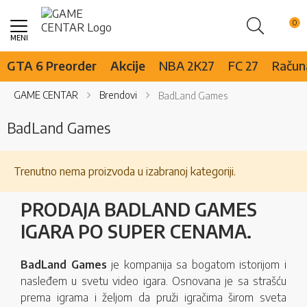
Pretraži
Skip
to
Content
GTA 6 Preorder
Akcije
NBA 2K27
FC 27
Računa
GAME CENTAR
Brendovi
BadLand Games
BadLand Games
Trenutno nema proizvoda u izabranoj kategoriji.
PRODAJA BADLAND GAMES
IGARA PO SUPER CENAMA.
BadLand Games
je kompanija sa bogatom istorijom i
nasleđem u svetu video igara. Osnovana je sa strašću
prema igrama i željom da pruži igračima širom sveta