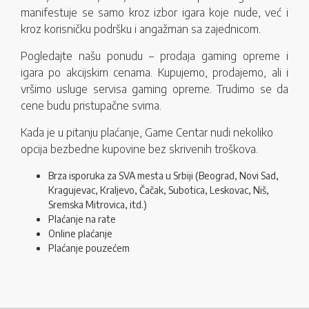
manifestuje se samo kroz izbor igara koje nude, već i
kroz korisničku podršku i angažman sa zajednicom.
Pogledajte našu ponudu – prodaja gaming opreme i
igara po akcijskim cenama. Kupujemo, prodajemo, ali i
vršimo usluge servisa gaming opreme. Trudimo se da
cene budu pristupačne svima.
Kada je u pitanju plaćanje, Game Centar nudi nekoliko
opcija bezbedne kupovine bez skrivenih troškova.
Brza isporuka za SVA mesta u Srbiji (Beograd, Novi Sad,
Kragujevac, Kraljevo, Čačak, Subotica, Leskovac, Niš,
Sremska Mitrovica, itd.)
Plaćanje na rate
Online plaćanje
Plaćanje pouzećem