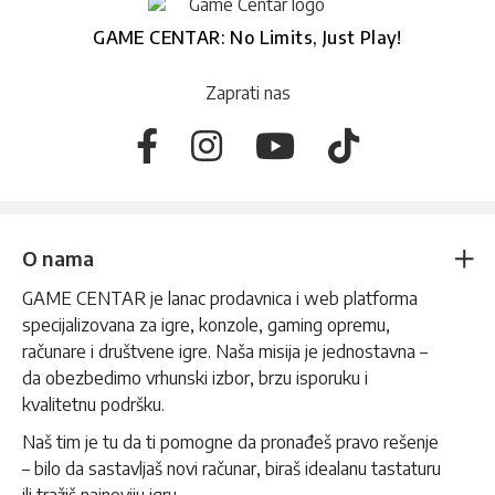
GAME CENTAR: No Limits, Just Play!
Zaprati nas
O nama
GAME CENTAR je lanac prodavnica i web platforma
specijalizovana za igre, konzole, gaming opremu,
računare i društvene igre. Naša misija je jednostavna –
da obezbedimo vrhunski izbor, brzu isporuku i
kvalitetnu podršku.
Naš tim je tu da ti pomogne da pronađeš pravo rešenje
– bilo da sastavljaš novi računar, biraš idealanu tastaturu