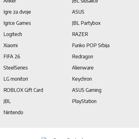
Anker
JBL slušalice
Igre za dvoje
ASUS
Igrice Games
JBL Partybox
Logitech
RAZER
Xiaomi
Funko POP Srbija
FIFA 26
Redragon
SteelSeries
Alienware
LG monitori
Keychron
ROBLOX Gift Card
ASUS Gaming
JBL
PlayStation
Nintendo