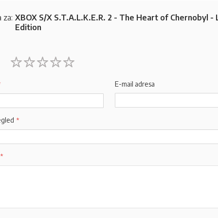
 za:
XBOX S/X S.T.A.L.K.E.R. 2 - The Heart of Chernobyl - 
Edition
1
2
3
4
5
star
stars
stars
stars
stars
E-mail adresa
egled