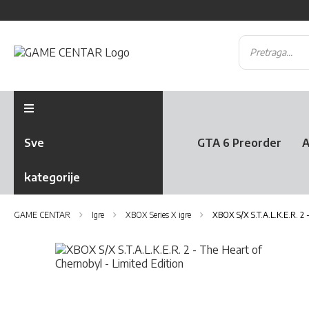
Sve
GTA 6 Preorder
A
kategorije
GAME CENTAR
Igre
XBOX Series X igre
XBOX S/X S.T.A.L.K.E.R. 2 
Skip
to
the
Skip
end
to
of
the