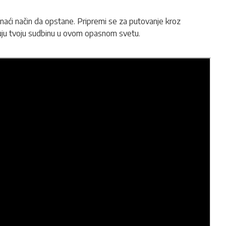
ronaći način da opstane. Pripremi se za putovanje kroz
ikuju tvoju sudbinu u ovom opasnom svetu.