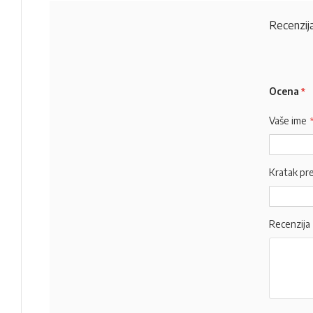
Recenzija
Ocena
Vaše ime
Kratak pr
Recenzija