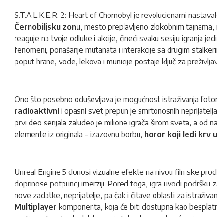
S.T.A.L.K.E.R. 2: Heart of Chornobyl je revolucionarni nastava
Černobiljsku zonu
, mesto preplavljeno zlokobnim tajnama
reaguje na tvoje odluke i akcije, čineći svaku sesiju igranja j
fenomeni, ponašanje mutanata i interakcije sa drugim stalker
poput hrane, vode, lekova i municije postaje ključ za preživljav
Ono što posebno oduševljava je mogućnost istraživanja fotore
radioaktivni
i opasni svet prepun je smrtonosnih neprijatelja,
prvi deo serijala zaludeo je milione igrača širom sveta, a od n
elemente iz originala – izazovnu borbu,
horor koji ledi krv 
Unreal Engine 5 donosi vizualne efekte na nivou filmske produk
doprinose potpunoj imerziji. Pored toga, igra uvodi podršku 
nove zadatke, neprijatelje, pa čak i čitave oblasti za istraži
Multiplayer
komponenta, koja će biti dostupna kao besplatna