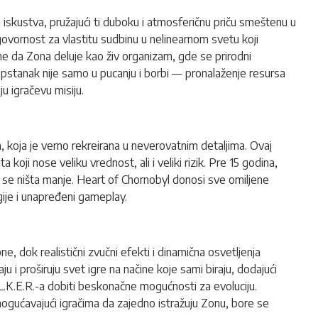
S iskustva, pružajući ti duboku i atmosferičnu priču smeštenu u
govornost za vlastitu sudbinu u nelinearnom svetu koji
e da Zona deluje kao živ organizam, gde se prirodni
opstanak nije samo u pucanju i borbi — pronalaženje resursa
ju igračevu misiju.
a
, koja je verno rekreirana u neverovatnim detaljima. Ovaj
koji nose veliku vrednost, ali i veliki rizik. Pre 15 godina,
uje se ništa manje. Heart of Chornobyl donosi sve omiljene
ije i unapređeni gameplay.
e, dok realistični zvučni efekti i dinamična osvetljenja
ju i proširuju svet igre na načine koje sami biraju, dodajući
A.L.K.E.R.-a dobiti beskonačne mogućnosti za evoluciju.
ogućavajući igračima da zajedno istražuju Zonu, bore se