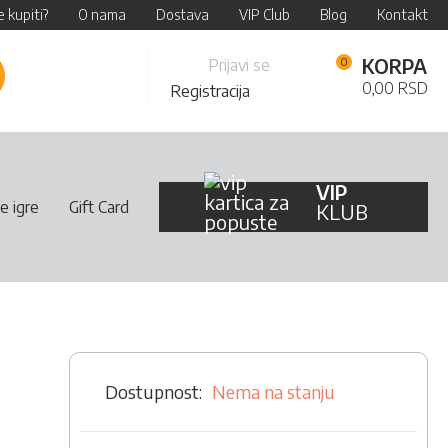
 kupiti?
O nama
Dostava
VIP Club
Blog
Kontakt
Skip
KORPA
Prijavi se
retraži
to
0,00 RSD
Registracija
Content
VIP
e igre
Gift Card
KLUB
Nema na stanju