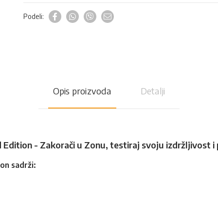
Podeli:
Opis proizvoda
Detalji
Edition - Zakorači u Zonu, testiraj svoju izdržljivost i 
on sadrži: