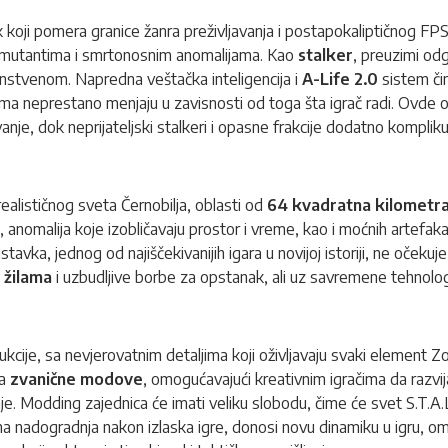
k koji pomera granice žanra preživljavanja i postapokaliptičnog FP
, mutantima i smrtonosnim anomalijama. Kao
stalker
, preuzimi od
edinstvenom. Napredna veštačka inteligencija i
A-Life 2.0
sistem čin
ima neprestano menjaju u zavisnosti od toga šta igrač radi. Ovde 
anje, dok neprijateljski stalkeri i opasne frakcije dodatno kompliku
alističnog sveta Černobilja, oblasti od
64 kvadratna kilometr
 anomalija koje izobličavaju prostor i vreme, kao i moćnih artefakata 
astavka, jednog od najiščekivanijih igara u novijoj istoriji, ne oček
u žilama
i uzbudljive borbe za opstanak, ali uz savremene tehnolog
cije, sa nevjerovatnim detaljima koji oživljavaju svaki element Zon
za
zvanične modove
, omogućavajući kreativnim igračima da razvija
vanje. Modding zajednica će imati veliku slobodu, čime će svet S.T.
 nadogradnja nakon izlaska igre, donosi novu dinamiku u igru, om