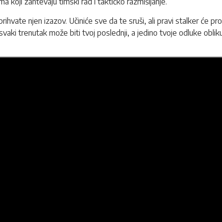
ma koji zahtevaju timski rad i taktičko razmišljanje.
rihvate njen izazov. Učiniće sve da te sruši, ali pravi stalker će p
vaki trenutak može biti tvoj poslednji, a jedino tvoje odluke obl