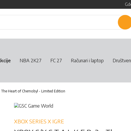
Gde
P
kcije
NBA 2K27
FC 27
Računari i laptop
Društven
- The Heart of Chernobyl - Limited Edition
XBOX SERIES X IGRE