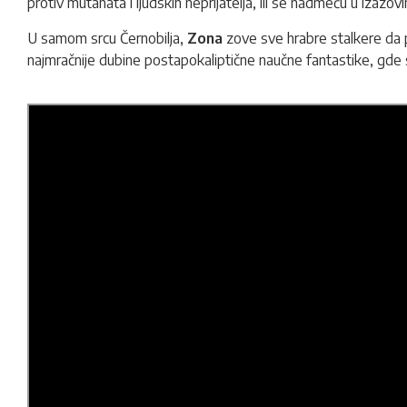
protiv mutanata i ljudskih neprijatelja, ili se nadmeću u izazovi
U samom srcu Černobilja,
Zona
zove sve hrabre stalkere da p
najmračnije dubine postapokaliptične naučne fantastike, gde s