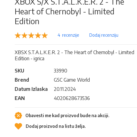
XBOX S/X S.T.A.L.K.E.R. 2 - The
Heart of Chernobyl - Limited
Edition
Rejting:
4
recenzije
Dodaj recenziju
100
100
% of
XBSX S.T.A.L.K.E.R. 2 - The Heart of Chernobyl - Limited
Edition - igrica
SKU
33990
Brend
GSC Game World
Datum Izlaska
20.11.2024
EAN
4020628673536
Obavesti me kad proizvod bude na akciji.
Dodaj proizvod na listu želja.