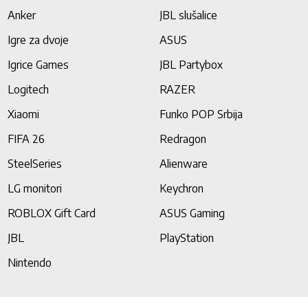
Anker
JBL slušalice
Igre za dvoje
ASUS
Igrice Games
JBL Partybox
Logitech
RAZER
Xiaomi
Funko POP Srbija
FIFA 26
Redragon
SteelSeries
Alienware
LG monitori
Keychron
ROBLOX Gift Card
ASUS Gaming
JBL
PlayStation
Nintendo