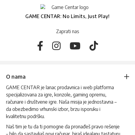
GAME CENTAR: No Limits, Just Play!
Zaprati nas
O nama
GAME CENTAR je lanac prodavnica i web platforma
specijalizovana za igre, konzole, gaming opremu,
računare i društvene igre. Naša misija je jednostavna –
da obezbedimo vrhunski izbor, brzu isporuku i
kvalitetnu podršku.
Naš tim je tu da ti pomogne da pronađeš pravo rešenje
– bilo da sastavljaš novi računar, biraš idealanu tastaturu