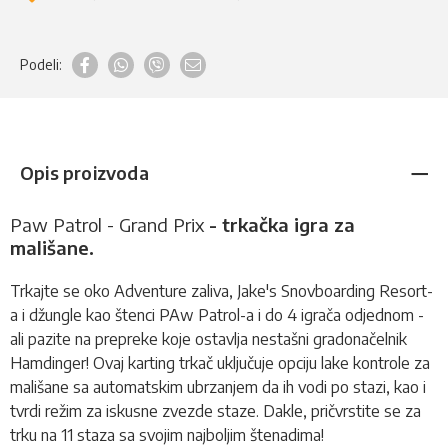
Podeli:
Opis proizvoda
Paw Patrol - Grand Prix
- trkačka igra za
mališane.
Trkajte se oko Adventure zaliva, Jake's Snovboarding Resort-
a i džungle kao štenci PAw Patrol-a i do 4 igrača odjednom -
ali pazite na prepreke koje ostavlja nestašni gradonačelnik
Hamdinger! Ovaj karting trkač uključuje opciju lake kontrole za
mališane sa automatskim ubrzanjem da ih vodi po stazi, kao i
tvrdi režim za iskusne zvezde staze. Dakle, pričvrstite se za
trku na 11 staza sa svojim najboljim štenadima!