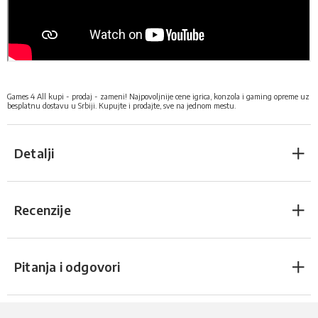
Games 4 All kupi - prodaj - zameni! Najpovoljnije cene igrica, konzola i gaming opreme uz
besplatnu dostavu u Srbiji
.
Kupujte i prodajte, sve na jednom mestu.
Detalji
Recenzije
Pitanja i odgovori