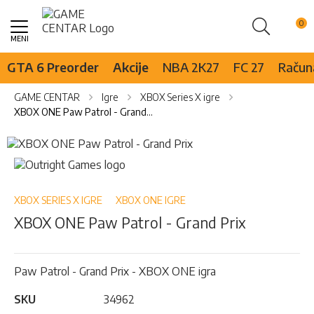
Pretraži
Skip
to
Content
GTA 6 Preorder
Akcije
NBA 2K27
FC 27
Računa
GAME CENTAR
Igre
XBOX Series X igre
XBOX ONE Paw Patrol - Grand Prix
Skip
to
Skip
the
to
end
the
of
beginning
XBOX SERIES X IGRE
XBOX ONE IGRE
the
of
XBOX ONE Paw Patrol - Grand Prix
images
the
gallery
images
gallery
Paw Patrol - Grand Prix - XBOX ONE igra
SKU
34962