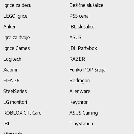
Igrice za decu
Bežične slušalice
LEGO igrice
PS5 cena
Anker
JBL slušalice
Igre za dvoje
ASUS
Igrice Games
JBL Partybox
Logitech
RAZER
Xiaomi
Funko POP Srbija
FIFA 26
Redragon
SteelSeries
Alienware
LG monitori
Keychron
ROBLOX Gift Card
ASUS Gaming
JBL
PlayStation