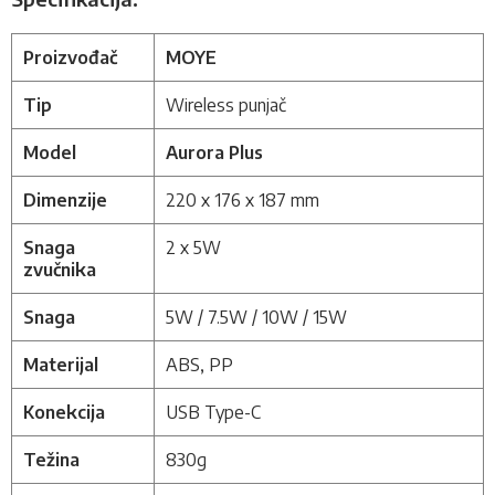
Proizvođač
MOYE
Tip
Wireless punjač
Model
Aurora Plus
Dimenzije
220 x 176 x 187 mm
Snaga
2 x 5W
zvučnika
Snaga
5W / 7.5W / 10W / 15W
Materijal
ABS, PP
Konekcija
USB Type-C
Težina
830g