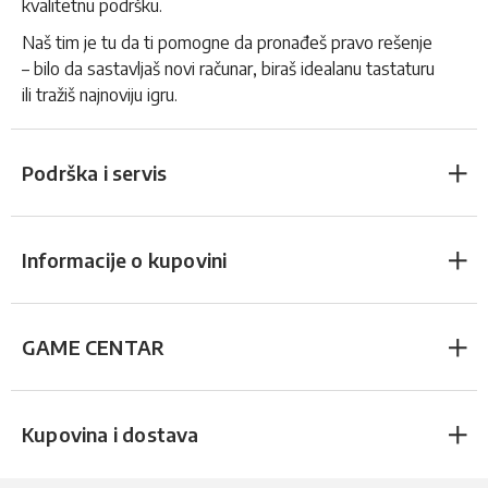
kvalitetnu podršku.
Naš tim je tu da ti pomogne da pronađeš pravo rešenje
– bilo da sastavljaš novi računar, biraš idealanu tastaturu
ili tražiš najnoviju igru.
Podrška i servis
Informacije o kupovini
GAME CENTAR
Kupovina i dostava