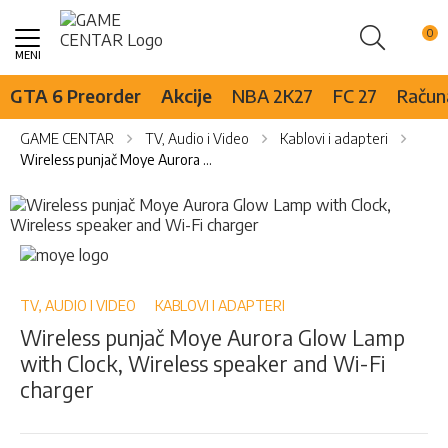
Pretraži
Skip
to
Content
GTA 6 Preorder
Akcije
NBA 2K27
FC 27
Računa
GAME CENTAR
TV, Audio i Video
Kablovi i adapteri
Wireless punjač Moye Aurora Glow Lamp with Clock, Wireless speaker and Wi-Fi charger
Skip
to
the
Skip
end
to
of
the
the
beginning
TV, AUDIO I VIDEO
KABLOVI I ADAPTERI
images
of
Wireless punjač Moye Aurora Glow Lamp
gallery
the
with Clock, Wireless speaker and Wi-Fi
images
gallery
charger