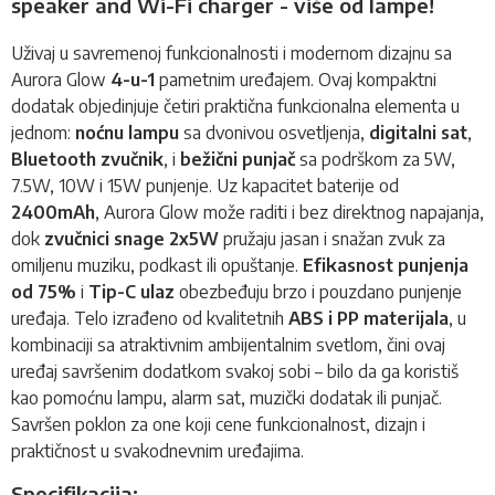
speaker and Wi-Fi charger - više od lampe!
Uživaj u savremenoj funkcionalnosti i modernom dizajnu sa
Aurora Glow
4-u-1
pametnim uređajem. Ovaj kompaktni
dodatak objedinjuje četiri praktična funkcionalna elementa u
jednom:
noćnu lampu
sa dvonivou osvetljenja,
digitalni sat
,
Bluetooth zvučnik
, i
bežični punjač
sa podrškom za 5W,
7.5W, 10W i 15W punjenje. Uz kapacitet baterije od
2400mAh
, Aurora Glow može raditi i bez direktnog napajanja,
dok
zvučnici snage 2x5W
pružaju jasan i snažan zvuk za
omiljenu muziku, podkast ili opuštanje.
Efikasnost punjenja
od 75%
i
Tip-C ulaz
obezbeđuju brzo i pouzdano punjenje
uređaja. Telo izrađeno od kvalitetnih
ABS i PP materijala
, u
kombinaciji sa atraktivnim ambijentalnim svetlom, čini ovaj
uređaj savršenim dodatkom svakoj sobi – bilo da ga koristiš
kao pomoćnu lampu, alarm sat, muzički dodatak ili punjač.
Savršen poklon za one koji cene funkcionalnost, dizajn i
praktičnost u svakodnevnim uređajima.
Specifikacija: