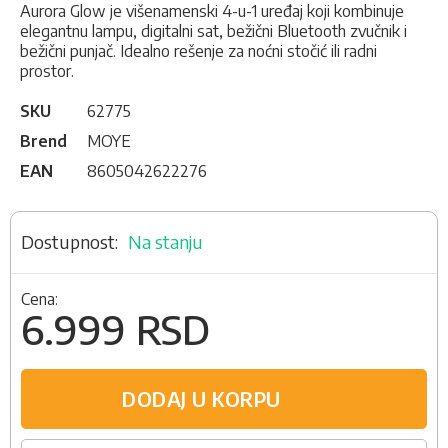
Aurora Glow je višenamenski 4-u-1 uređaj koji kombinuje
elegantnu lampu, digitalni sat, bežični Bluetooth zvučnik i
bežični punjač. Idealno rešenje za noćni stočić ili radni
prostor.
SKU
62775
Brend
MOYE
EAN
8605042622276
Na stanju
Cena:
6.999 RSD
DODAJ U KORPU