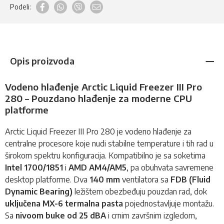
Podeli:
Opis proizvoda
Vodeno hlađenje Arctic Liquid Freezer III Pro
280 – Pouzdano hlađenje za moderne CPU
platforme
Arctic Liquid Freezer III Pro 280 je vodeno hlađenje za
centralne procesore koje nudi stabilne temperature i tih rad u
širokom spektru konfiguracija. Kompatibilno je sa soketima
Intel 1700/1851
i
AMD AM4/AM5
, pa obuhvata savremene
desktop platforme. Dva
140 mm
ventilatora sa
FDB (Fluid
Dynamic Bearing)
ležištem obezbeđuju pouzdan rad, dok
uključena MX-6 termalna pasta
pojednostavljuje montažu.
Sa
nivoom buke od 25 dBA
i crnim završnim izgledom,