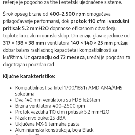
rešenje je pogodno za tihe i estetski ujednačene sisteme.
Širok opseg brzine od
400–2.500 rpm
omogućava
prilagođavanje performansi, dok
protok 110 cfm
i
vazdušni
pritisak 5.2 mmH2O
doprinose efikasnom odvođenju
toplote kroz aluminijumski sklop. Dimenzije glavne jedinice od
317 × 138 × 38 mm
i ventilatora
140 × 140 × 25 mm
pružaju
dobar balans rashladnog kapaciteta i kompatibilnosti sa
kućištima. Uz
garanciju od 72 meseca
, uređaj je pogodan za
dugotrajan i pouzdan rad.
Ključne karakteristike:
Kompatibilnost sa Intel 1700/1851 i AMD AM4/AM5
soketima
Dva 140 mm ventilatora sa FDB ležištem
Brzina ventilatora 400–2.500 rpm
Protok vazduha 110 cfm i pritisak 5.2 mmH2O
Nizak nivo buke: 25 dBA
Uključena MX-6 termalna pasta
Aluminijumska konstrukcija, boja Black