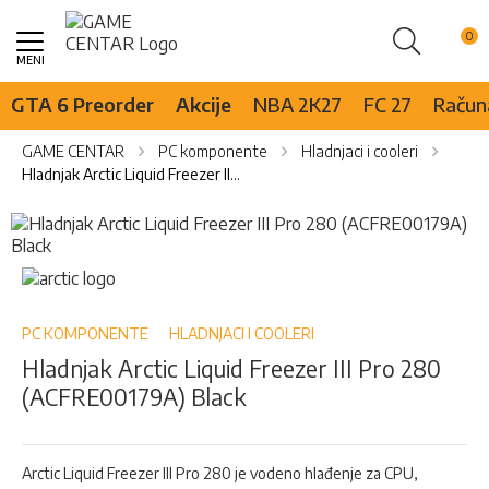
Pretraži
Skip
to
Content
GTA 6 Preorder
Akcije
NBA 2K27
FC 27
Računa
GAME CENTAR
PC komponente
Hladnjaci i cooleri
Hladnjak Arctic Liquid Freezer III Pro 280 (ACFRE00179A) Black
Skip
to
the
Skip
end
to
of
the
the
beginning
PC KOMPONENTE
HLADNJACI I COOLERI
images
of
Hladnjak Arctic Liquid Freezer III Pro 280
gallery
the
(ACFRE00179A) Black
images
gallery
Arctic Liquid Freezer III Pro 280 je vodeno hlađenje za CPU,