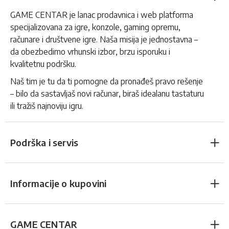
GAME CENTAR je lanac prodavnica i web platforma
specijalizovana za igre, konzole, gaming opremu,
računare i društvene igre. Naša misija je jednostavna –
da obezbedimo vrhunski izbor, brzu isporuku i
kvalitetnu podršku.
Naš tim je tu da ti pomogne da pronađeš pravo rešenje
– bilo da sastavljaš novi računar, biraš idealanu tastaturu
ili tražiš najnoviju igru.
Podrška i servis
Informacije o kupovini
GAME CENTAR