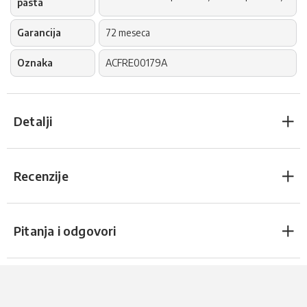
pasta
Garancija
72 meseca
Oznaka
ACFRE00179A
Detalji
Recenzije
Pitanja i odgovori