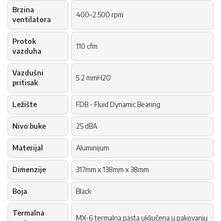
Brzina
400–2.500 rpm
ventilatora
Protok
110 cfm
vazduha
Vazdušni
5.2 mmH2O
pritisak
Ležište
FDB - Fluid Dynamic Bearing
Nivo buke
25 dBA
Materijal
Aluminijum
Dimenzije
317mm x 138mm x 38mm
Boja
Black
Termalna
MX-6 termalna pasta uključena u pakovanju