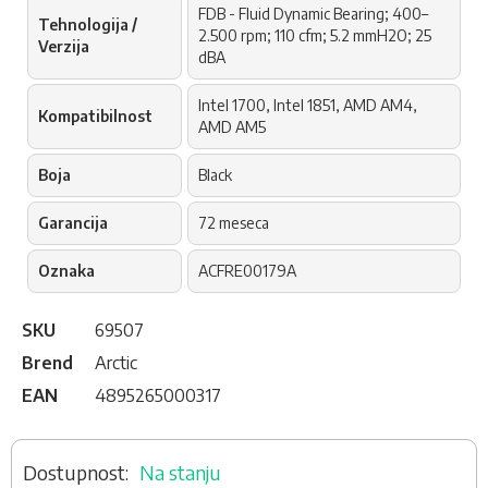
FDB - Fluid Dynamic Bearing; 400–
Tehnologija /
2.500 rpm; 110 cfm; 5.2 mmH2O; 25
Verzija
dBA
Intel 1700, Intel 1851, AMD AM4,
Kompatibilnost
AMD AM5
Boja
Black
Garancija
72 meseca
Oznaka
ACFRE00179A
SKU
69507
Brend
Arctic
EAN
4895265000317
Na stanju