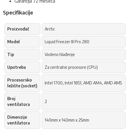
Garancija 72 meseca
Specifikacije
Proizvođač
Arctic
Model
Liquid Freezer III Pro 280
Tip
Vodeno hlađenje
Upotreba
Za centralne procesore (CPU)
Procesorsko
Intel 1700, Intel 1851, AMD AM4, AMD AM5
ležište (socket)
Broj
2
ventilatora
Dimenzije
140mm x 140mm x 25mm
ventilatora