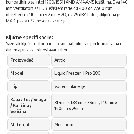
kompatibilno sa Intel 1700/1851 i AMD AM4/AM5 ležištima. Dva 140
mm ventilatora sa FDB ležištem rade od 400 do 2.500 rpm,
obezbeđuju 110 cfm i 5.2 mmH2O, uz 25 dBA buke; uključena je
MX-6 pasta i 72 meseca garancije.
Ključne specifikacije:
Sažetak ključnih informacija o kompatibilnosti, performansama i
dimenzijama za jednostavan izbor.
Proizvođač
Arctic
Model
Liquid Freezer III Pro 280
Tip
Vodeno hlađenje
Kapacitet / Snaga
317mm x 138mm x 38mm; 140mm x
/ Količina /
140mm x 25mm
Veličina
Materijal
Aluminijum