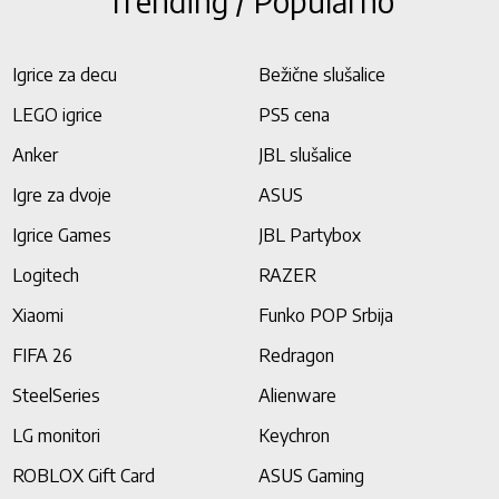
Trending / Popularno
Igrice za decu
Bežične slušalice
LEGO igrice
PS5 cena
Anker
JBL slušalice
Igre za dvoje
ASUS
Igrice Games
JBL Partybox
Logitech
RAZER
Xiaomi
Funko POP Srbija
FIFA 26
Redragon
SteelSeries
Alienware
LG monitori
Keychron
ROBLOX Gift Card
ASUS Gaming