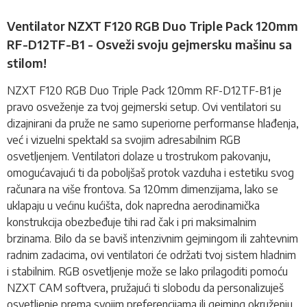
Ventilator NZXT F120 RGB Duo Triple Pack 120mm
RF-D12TF-B1 - Osveži svoju gejmersku mašinu sa
stilom!
NZXT F120 RGB Duo Triple Pack 120mm RF-D12TF-B1 je
pravo osveženje za tvoj gejmerski setup. Ovi
ventilatori
su
dizajnirani da pruže ne samo superiorne performanse hlađenja,
već i vizuelni spektakl sa svojim adresabilnim RGB
osvetljenjem. Ventilatori dolaze u trostrukom pakovanju,
omogućavajući ti da poboljšaš protok vazduha i estetiku svog
računara na više frontova. Sa 120mm dimenzijama, lako se
uklapaju u većinu kućišta, dok napredna aerodinamička
konstrukcija obezbeđuje tihi rad čak i pri maksimalnim
brzinama. Bilo da se baviš intenzivnim gejmingom ili zahtevnim
radnim zadacima, ovi ventilatori će održati tvoj sistem hladnim
i stabilnim. RGB osvetljenje može se lako prilagoditi pomoću
NZXT CAM softvera, pružajući ti slobodu da personalizuješ
osvetljenje prema svojim preferencijama ili gejming okruženju.