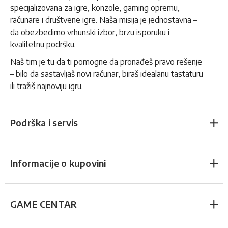
specijalizovana za igre, konzole, gaming opremu,
računare i društvene igre. Naša misija je jednostavna –
da obezbedimo vrhunski izbor, brzu isporuku i
kvalitetnu podršku.
Naš tim je tu da ti pomogne da pronađeš pravo rešenje
– bilo da sastavljaš novi računar, biraš idealanu tastaturu
ili tražiš najnoviju igru.
Podrška i servis
Informacije o kupovini
GAME CENTAR