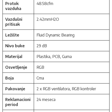
Protok
48.58cfm
vazduha
Vazdušni
2.42mmH2O
pritisak
Ležište
Fluid Dynamic Bearing
Nivo buke
29 dB
Materijal
Plastika, PCB, Guma
Osvetljenje
RGB
Boja
Crna
Pakovanje
2 x RGB ventilatora, RGB kontroler
Reklamacioni
24 meseca
period