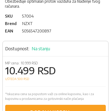
Obezbeđuje optimalan protok vazduha za hlađenje tvog
računara.
SKU
57004
Brend
NZXT
EAN
5056547200897
Na stanju
MP cena :
10.999 RSD
10.499 RSD
UŠTEDA 500
RSD
*Iskazana cena sa popustom važi za online kupovinu, kao i za
kupovinu u prodavnicama za gotovinski način plaćanja