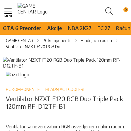
Pretraži
Skip
to
Content
GTA 6 Preorder
Akcije
NBA 2K27
FC 27
Računa
GAME CENTAR
PC komponente
Hladnjaci i cooleri
Ventilator NZXT F120 RGB Duo Triple Pack 120mm RF-D12TF-B1
Skip
to
the
Skip
end
to
of
the
the
beginning
PC KOMPONENTE
HLADNJACI I COOLERI
images
of
Ventilator NZXT F120 RGB Duo Triple Pack
gallery
the
120mm RF-D12TF-B1
images
gallery
Ventilator sa neverovatnim RGB osvetljenjem i tihim radom.