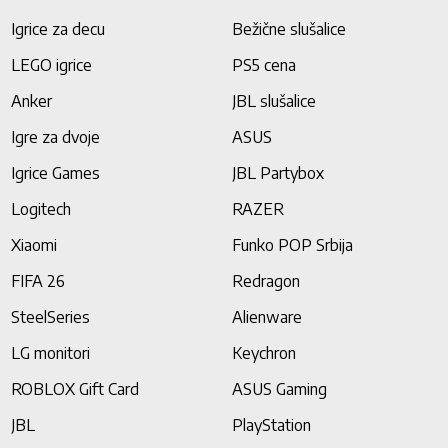
Igrice za decu
Bežične slušalice
LEGO igrice
PS5 cena
Anker
JBL slušalice
Igre za dvoje
ASUS
Igrice Games
JBL Partybox
Logitech
RAZER
Xiaomi
Funko POP Srbija
FIFA 26
Redragon
SteelSeries
Alienware
LG monitori
Keychron
ROBLOX Gift Card
ASUS Gaming
JBL
PlayStation