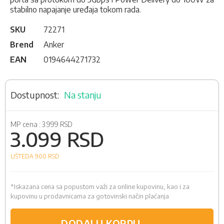
stabilno napajanje uređaja tokom rada.
SKU
72271
Brend
Anker
EAN
0194644271732
Na stanju
MP cena :
3.999 RSD
3.099 RSD
UŠTEDA 900
RSD
*Iskazana cena sa popustom važi za online kupovinu, kao i za
kupovinu u prodavnicama za gotovinski način plaćanja
DODAJ U KORPU