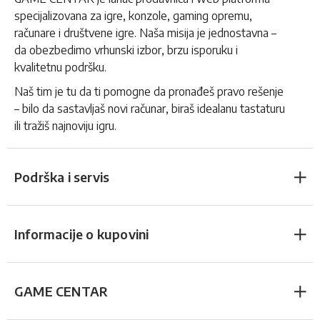
specijalizovana za igre, konzole, gaming opremu,
računare i društvene igre. Naša misija je jednostavna –
da obezbedimo vrhunski izbor, brzu isporuku i
kvalitetnu podršku.
Naš tim je tu da ti pomogne da pronađeš pravo rešenje
– bilo da sastavljaš novi računar, biraš idealanu tastaturu
ili tražiš najnoviju igru.
Podrška i servis
Informacije o kupovini
GAME CENTAR