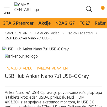
Pretraži
Skip
to
Content
GTA 6 Preorder
Akcije
NBA 2K27
FC 27
Računa
GAME CENTAR
TV, Audio i Video
Kablovi i adapteri
USB Hub Anker Nano 7u1 USB-C Gray
Skip
to
Skip
the
to
end
the
of
beginning
TV, AUDIO I VIDEO
KABLOVI I ADAPTERI
the
of
USB Hub Anker Nano 7u1 USB-C Gray
images
the
gallery
images
gallery
Anker Nano 7u1 USB-C proširuje povezivanje vašeg laptopa
ili tableta kroz jedan USB-C priključak. Nudi HDMI
4K@30Hz za spajanje eksternog monitora, tri USB 3.0
porta sa protokom do 5Gbps i Power Delivery do 100W za