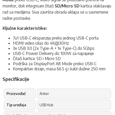
monitor, dok integrisani čitači
SD/Micro SD
kartica olakšavaju
rad sa medijima. Siva završna obrada uklapa se u savremene
radne postavke.
Ključne karakteristike:
7u1 USB-C ekspanzija preko jednog USB-C porta
HDMI video izlaz do 4K@30Hz
3x USB 3.0 (2x Type-A + 1x Type-C) do 5Gbps
USB-C Power Delivery do 100W za napajanje
Čitači kartica: SD i Micro SD
Podrška za DisplayPort Alt Mode preko USB-C
Kompaktan dizajn, masa 66.5 g i kabl dužine 250 mm
Specifikacije
Proizvođač
Anker
Tip uređaja
USB Hub