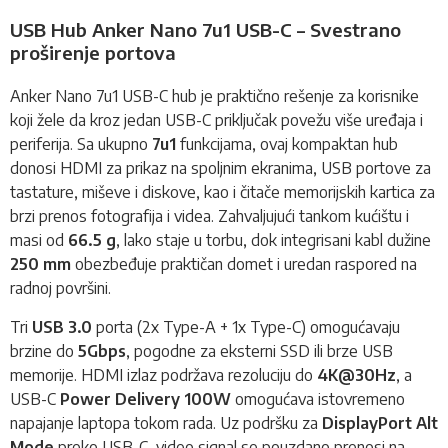
USB Hub Anker Nano 7u1 USB-C – Svestrano
proširenje portova
Anker Nano 7u1 USB-C hub je praktično rešenje za korisnike
koji žele da kroz jedan USB-C priključak povežu više uređaja i
periferija. Sa ukupno
7u1
funkcijama, ovaj kompaktan hub
donosi HDMI za prikaz na spoljnim ekranima, USB portove za
tastature, miševe i diskove, kao i čitače memorijskih kartica za
brzi prenos fotografija i videa. Zahvaljujući tankom kućištu i
masi od
66.5 g
, lako staje u torbu, dok integrisani kabl dužine
250 mm
obezbeđuje praktičan domet i uredan raspored na
radnoj površini.
Tri
USB 3.0
porta (2x Type-A + 1x Type-C) omogućavaju
brzine do
5Gbps
, pogodne za eksterni SSD ili brze USB
memorije. HDMI izlaz podržava rezoluciju do
4K@30Hz
, a
USB-C
Power Delivery 100W
omogućava istovremeno
napajanje laptopa tokom rada. Uz podršku za
DisplayPort Alt
Mode
preko USB-C, video signal se pouzdano prenosi na