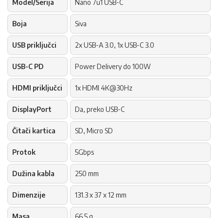
Model/Serija
Nano 7u1 USB-C
Boja
Siva
USB priključci
2x USB-A 3.0, 1x USB-C 3.0
USB-C PD
Power Delivery do 100W
HDMI priključci
1x HDMI 4K@30Hz
DisplayPort
Da, preko USB-C
Čitači kartica
SD, Micro SD
Protok
5Gbps
Dužina kabla
250 mm
Dimenzije
131.3 x 37 x 12 mm
Masa
66.5 g