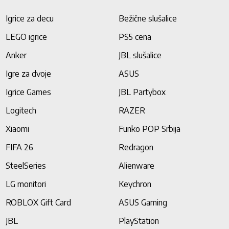
Igrice za decu
Bežične slušalice
LEGO igrice
PS5 cena
Anker
JBL slušalice
Igre za dvoje
ASUS
Igrice Games
JBL Partybox
Logitech
RAZER
Xiaomi
Funko POP Srbija
FIFA 26
Redragon
SteelSeries
Alienware
LG monitori
Keychron
ROBLOX Gift Card
ASUS Gaming
JBL
PlayStation