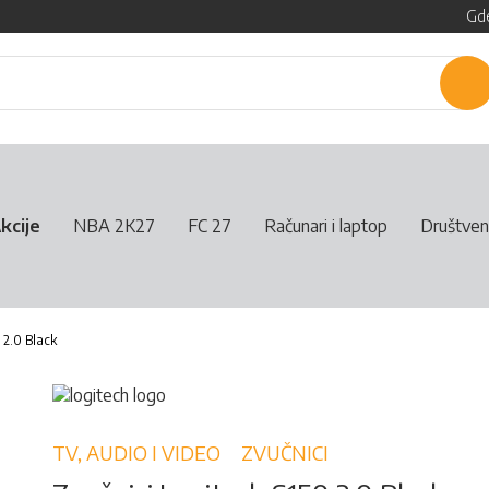
Gde
P
kcije
NBA 2K27
FC 27
Računari i laptop
Društven
 2.0 Black
TV, AUDIO I VIDEO
ZVUČNICI