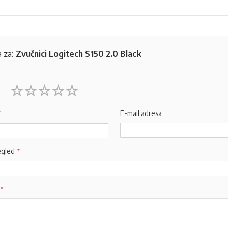
 za:
Zvučnici Logitech S150 2.0 Black
1
2
3
4
5
star
stars
stars
stars
stars
E-mail adresa
egled