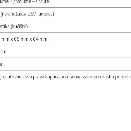
ume + / Volume – / Mute
 (narandžasta LED lampica)
stika (kućište)
8 mm x 68 mm x 64 mm
 cm
na
arantovana sva prava kupaca po osnovu zakona o zaštiti potroša