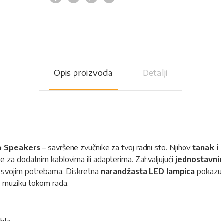
Opis proizvoda
Detalji
o Speakers
– savršene
zvučnike
za tvoj radni sto. Njihov
tanak i
 za dodatnim kablovima ili adapterima. Zahvaljujući
jednostavn
a svojim potrebama. Diskretna
narandžasta LED lampica
pokazuj
aš muziku tokom rada.