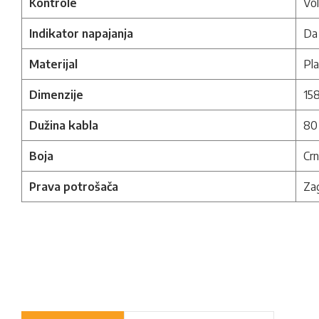
Kontrole
Vol
Indikator napajanja
Da
Materijal
Pla
Dimenzije
15
Dužina kabla
80
Boja
Cr
Prava potrošača
Zag