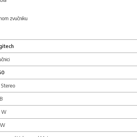
bla
snom zvučniku
gitech
čnici
50
 Stereo
B
4 W
2 W