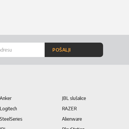
POŠALJI
Anker
JBL slušalice
Logitech
RAZER
SteelSeries
Alienware