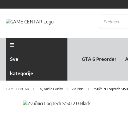
Sve
GTA 6 Preorder
A
kategorije
GAME CENTAR
TV, Audio i Video
Zvučnici
Zvučnici Logitech S150
Skip
to
Skip
the
to
end
the
of
beginning