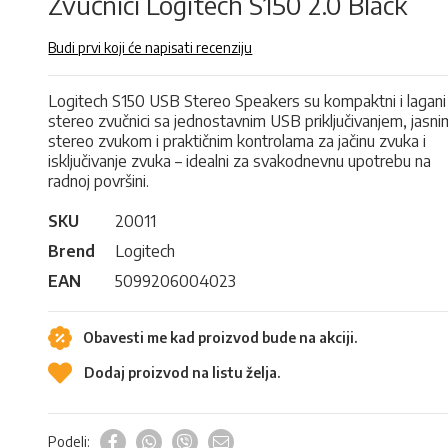
Zvučnici Logitech S150 2.0 Black
Budi prvi koji će napisati recenziju
Logitech S150 USB Stereo Speakers su kompaktni i lagani
stereo zvučnici sa jednostavnim USB priključivanjem, jasni
stereo zvukom i praktičnim kontrolama za jačinu zvuka i
isključivanje zvuka – idealni za svakodnevnu upotrebu na
radnoj površini.
SKU
20011
Brend
Logitech
EAN
5099206004023
Obavesti me kad proizvod bude na akciji.
Dodaj proizvod na listu želja.
Podeli: