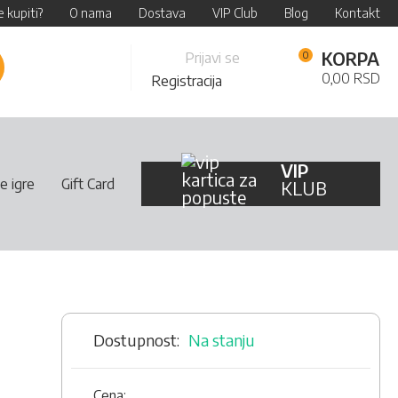
 kupiti?
O nama
Dostava
VIP Club
Blog
Kontakt
Skip
KORPA
Prijavi se
retraži
to
0,00 RSD
Registracija
Content
VIP
e igre
Gift Card
KLUB
Na stanju
Cena: