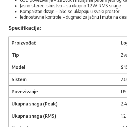
USB povezivanje – za zvuk i napajanje putem jednog ka
Jasno stereo iskustvo – sa ukupno 1.2W RMS snage
Kompaktan dizajn – lako se uklapaju u svaki prostor
Jednostavne kontrole – dugmad za jačinu i mute na de
Specifikacija:
Proizvođač
Lo
Tip
Zvu
Model
S1
Sistem
2.0
Povezivanje
US
Ukupna snaga (Peak)
2.
Ukupna snaga (RMS)
1.