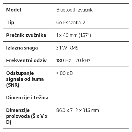
Model
Bluetooth zvučnik
Tip
Go Essential 2
Prečnik zvučnika
1 x 40 mm (1.57")
Izlazna snaga
3.1 W RMS
Frekventni odziv
180 Hz – 20 kHz
Odstupanje
> 80 dB
signala od šuma
(SNR)
Dimenzije i težina
Dimenzije
86.0 x 71.2 x 31.6 mm
proizvoda (Š x V x
D)