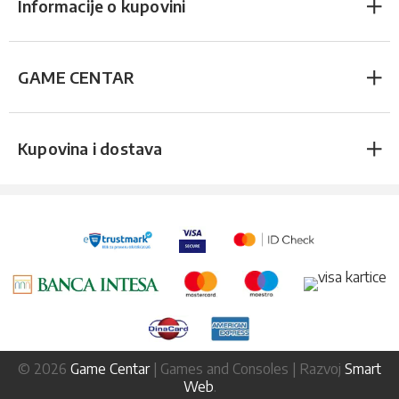
Informacije o kupovini
GAME CENTAR
Kupovina i dostava
© 2026
Game Centar
| Games and Consoles | Razvoj
Smart
Web
.