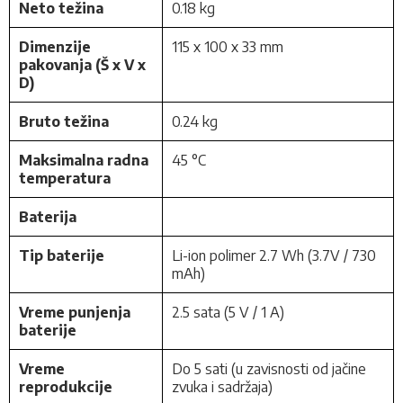
Neto težina
0.18 kg
Dimenzije
115 x 100 x 33 mm
pakovanja (Š x V x
D)
Bruto težina
0.24 kg
Maksimalna radna
45 °C
temperatura
Baterija
Tip baterije
Li-ion polimer 2.7 Wh (3.7V / 730
mAh)
Vreme punjenja
2.5 sata (5 V / 1 A)
baterije
Vreme
Do 5 sati (u zavisnosti od jačine
reprodukcije
zvuka i sadržaja)