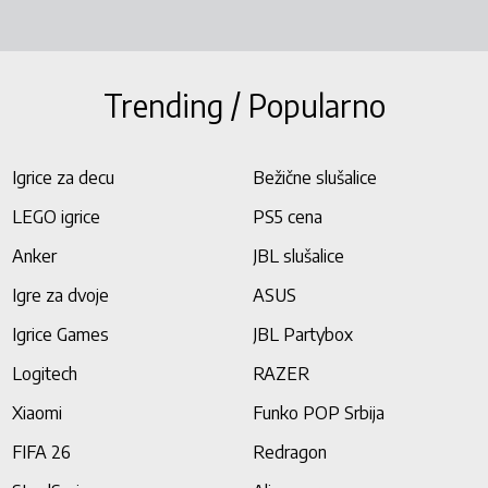
Trending / Popularno
Igrice za decu
Bežične slušalice
LEGO igrice
PS5 cena
Anker
JBL slušalice
Igre za dvoje
ASUS
Igrice Games
JBL Partybox
Logitech
RAZER
Xiaomi
Funko POP Srbija
FIFA 26
Redragon