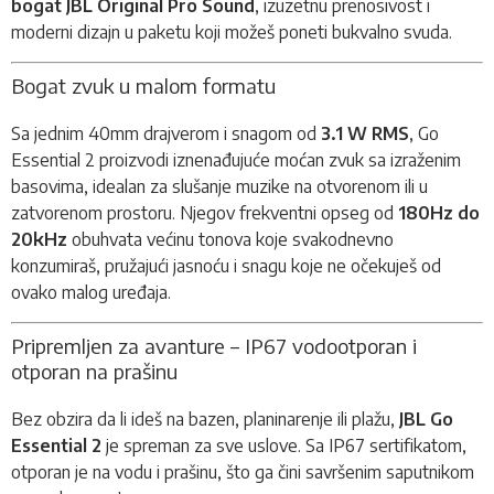
bogat JBL Original Pro Sound
, izuzetnu prenosivost i
moderni dizajn u paketu koji možeš poneti bukvalno svuda.
Bogat zvuk u malom formatu
Sa jednim 40mm drajverom i snagom od
3.1 W RMS
, Go
Essential 2 proizvodi iznenađujuće moćan zvuk sa izraženim
basovima, idealan za slušanje muzike na otvorenom ili u
zatvorenom prostoru. Njegov frekventni opseg od
180Hz do
20kHz
obuhvata većinu tonova koje svakodnevno
konzumiraš, pružajući jasnoću i snagu koje ne očekuješ od
ovako malog uređaja.
Pripremljen za avanture – IP67 vodootporan i
otporan na prašinu
Bez obzira da li ideš na bazen, planinarenje ili plažu,
JBL Go
Essential 2
je spreman za sve uslove. Sa IP67 sertifikatom,
otporan je na vodu i prašinu, što ga čini savršenim saputnikom