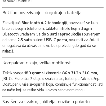
za svaku avanturu.
Bežično povezivanje i dugotrajna baterija
Zahvaljujući
Bluetooth 4.2 tehnologiji
, povezuješ se lako i
brzo sa svojim telefonom, tabletom ili bilo kojim drugim
Bluetooth uređajem. Sa
do 5 sati reprodukcije
i punjenjem
od samo
2.5 sata
putem
USB-C porta
, ovaj mali zvučnik ti
omogućava da uživaš u muzici bez prekida, gde god da se
nalaziš.
Kompaktan dizajn, velika mobilnost
Težak svega
180 grama
i dimenzija
86 x 71.2 x 31.6 mm
,
JBL Go Essential 2 staje u svaki ranac, torbu, pa čak i u džep.
Dostupan u više živopisnih boja, kombinuje funkcionalnost i stil
na način koji se retko viđa u ovom cenovnom rangu.
Savršen za svakog ljubitelja muzike u pokretu