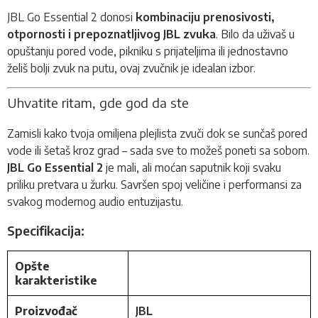
JBL Go Essential 2 donosi
kombinaciju prenosivosti,
otpornosti i prepoznatljivog JBL zvuka
. Bilo da uživaš u
opuštanju pored vode, pikniku s prijateljima ili jednostavno
želiš bolji zvuk na putu, ovaj zvučnik je idealan izbor.
Uhvatite ritam, gde god da ste
Zamisli kako tvoja omiljena plejlista zvuči dok se sunčaš pored
vode ili šetaš kroz grad – sada sve to možeš poneti sa sobom.
JBL Go Essential 2
je mali, ali moćan saputnik koji svaku
priliku pretvara u žurku. Savršen spoj veličine i performansi za
svakog modernog audio entuzijastu.
Specifikacija:
Opšte
karakteristike
Proizvođač
JBL