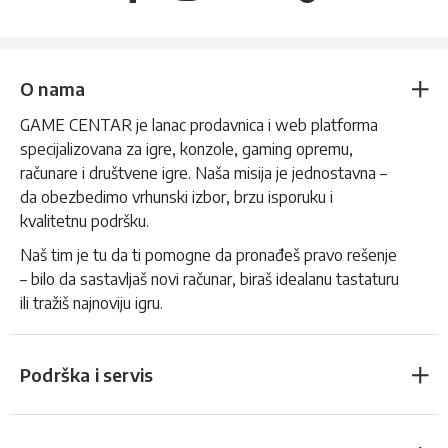
O nama
GAME CENTAR je lanac prodavnica i web platforma
specijalizovana za igre, konzole, gaming opremu,
računare i društvene igre. Naša misija je jednostavna –
da obezbedimo vrhunski izbor, brzu isporuku i
kvalitetnu podršku.
Naš tim je tu da ti pomogne da pronađeš pravo rešenje
– bilo da sastavljaš novi računar, biraš idealanu tastaturu
ili tražiš najnoviju igru.
Podrška i servis