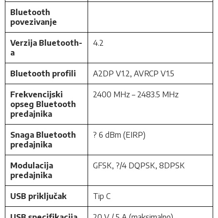
Bluetooth
povezivanje
Verzija Bluetooth-
4.2
a
Bluetooth profili
A2DP V1.2, AVRCP V1.5
Frekvencijski
2400 MHz – 2483.5 MHz
opseg Bluetooth
predajnika
Snaga Bluetooth
? 6 dBm (EIRP)
predajnika
Modulacija
GFSK, ?/4 DQPSK, 8DPSK
predajnika
USB priključak
Tip C
USB specifikacija
20 V / 5 A (maksimalno)