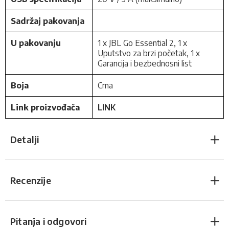
Sadržaj pakovanja
U pakovanju
1 x JBL Go Essential 2, 1 x
Uputstvo za brzi početak, 1 x
Garancija i bezbednosni list
Boja
Crna
Link proizvođača
LINK
Detalji
Recenzije
Pitanja i odgovori