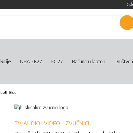
Gde
P
kcije
NBA 2K27
FC 27
Računari i laptop
Društven
tooth Blue
TV, AUDIO I VIDEO
ZVUČNICI