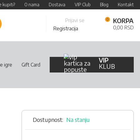
 kupiti?
O nama
Dostava
VIP Club
Blog
Kontakt
Skip
KORPA
Prijavi se
retraži
to
0,00 RSD
Registracija
Content
VIP
e igre
Gift Card
KLUB
Na stanju