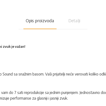
Opis proizvoda
Detalji
i zvuk je važan!
ro Sound sa snažnim basom. Vaši prijatelji neće verovati koliko od
ža vam do 7 sati reprodukcije sa jednim punjenjem. Jednostavno dod
izuje performanse za glasniji i jasniji zvuk.