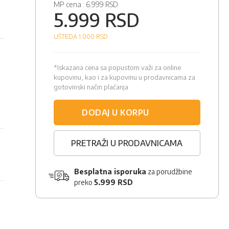
MP cena :
6.999 RSD
5.999 RSD
UŠTEDA 1.000
RSD
*Iskazana cena sa popustom važi za online
kupovinu, kao i za kupovinu u prodavnicama za
gotovinski način plaćanja
DODAJ U KORPU
PRETRAŽI U PRODAVNICAMA
Besplatna isporuka
za porudžbine
preko
5.999 RSD