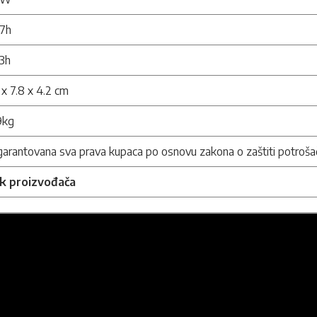
 7h
3h
 x 7.8 x 4.2 cm
9kg
arantovana sva prava kupaca po osnovu zakona o zaštiti potroša
nk proizvođača