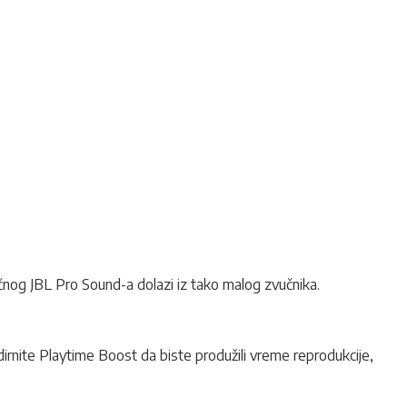
ličnog JBL Pro Sound-a dolazi iz tako malog zvučnika.
irnite Playtime Boost da biste produžili vreme reprodukcije,