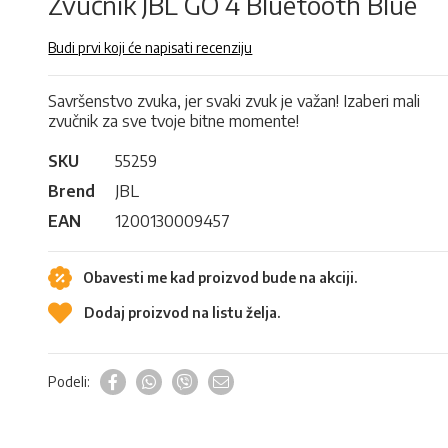
Zvučnik JBL GO 4 Bluetooth Blue
Budi prvi koji će napisati recenziju
Savršenstvo zvuka, jer svaki zvuk je važan! Izaberi mali
zvučnik za sve tvoje bitne momente!
SKU
55259
Brend
JBL
EAN
1200130009457
Obavesti me kad proizvod bude na akciji.
Dodaj proizvod na listu želja.
Podeli: