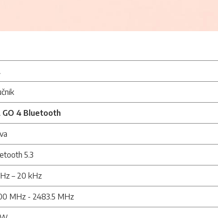
L
čnik
L GO 4 Bluetooth
va
etooth 5.3
 Hz – 20 kHz
00 MHz - 2483.5 MHz
2W