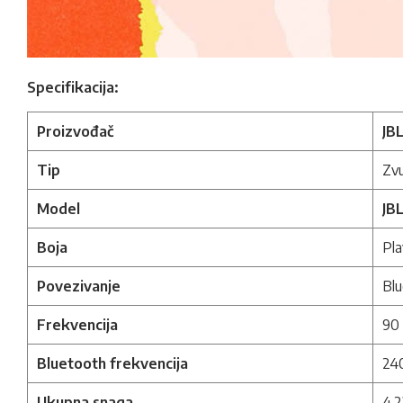
Specifikacija:
Proizvođač
JB
Tip
Zvu
Model
JB
Boja
Pla
Povezivanje
Blu
Frekvencija
90
Bluetooth frekvencija
24
Ukupna snaga
4.