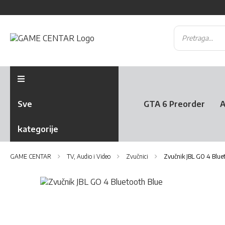
Sve
GTA 6 Preorder
A
kategorije
GAME CENTAR
TV, Audio i Video
Zvučnici
Zvučnik JBL GO 4 Blue
Skip
to
Skip
the
to
end
the
of
beginning