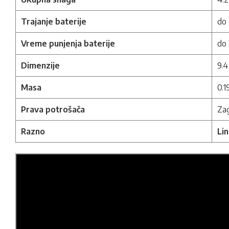
Trajanje baterije
do
Vreme punjenja baterije
do 
Dimenzije
9.4
Masa
0.1
Prava potrošača
Zag
Razno
Li