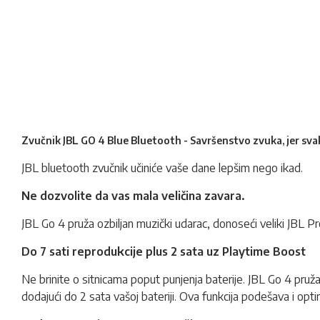
Zvučnik JBL GO 4 Blue Bluetooth - Savršenstvo zvuka, jer svak
JBL
bluetooth zvučnik
učiniće vaše dane lepšim nego ikad.
Ne dozvolite da vas mala veličina zavara.
JBL Go 4 pruža ozbiljan muzički udarac, donoseći veliki JBL P
Do 7 sati reprodukcije plus 2 sata uz Playtime Boost
Ne brinite o sitnicama poput punjenja baterije. JBL Go 4 pru
dodajući do 2 sata vašoj bateriji. Ova funkcija podešava i optim