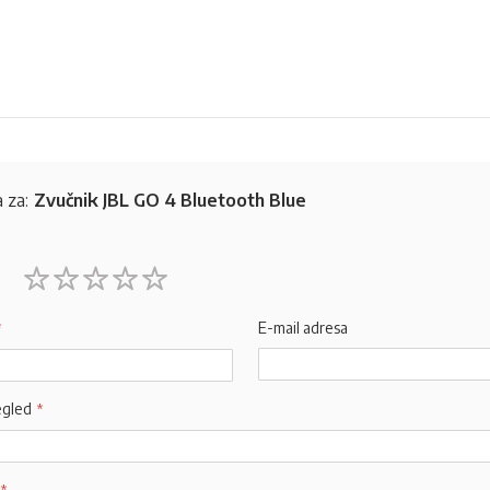
 za:
Zvučnik JBL GO 4 Bluetooth Blue
1
2
3
4
5
star
stars
stars
stars
stars
E-mail adresa
egled