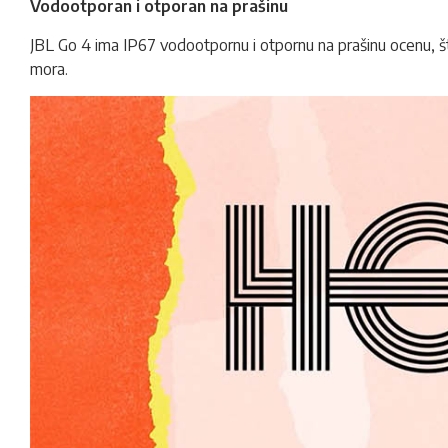
Vodootporan i otporan na prašinu
JBL Go 4 ima IP67 vodootpornu i otpornu na prašinu ocenu, 
mora.