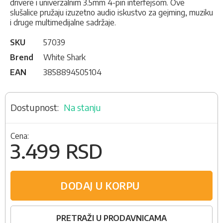
drivere i univerzalnim 3.5mm 4-pin interfejsom. Ove
slušalice pružaju izuzetno audio iskustvo za gejming, muziku
i druge multimedijalne sadržaje.
SKU
57039
Brend
White Shark
EAN
3858894505104
Na stanju
Cena:
3.499 RSD
DODAJ U KORPU
PRETRAŽI U PRODAVNICAMA