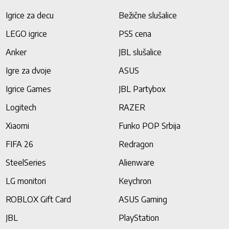
Igrice za decu
Bežične slušalice
LEGO igrice
PS5 cena
Anker
JBL slušalice
Igre za dvoje
ASUS
Igrice Games
JBL Partybox
Logitech
RAZER
Xiaomi
Funko POP Srbija
FIFA 26
Redragon
SteelSeries
Alienware
LG monitori
Keychron
ROBLOX Gift Card
ASUS Gaming
JBL
PlayStation