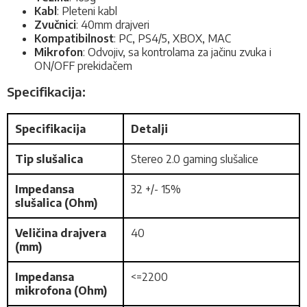
Kabl
: Pleteni kabl
Zvučnici
: 40mm drajveri
Kompatibilnost
: PC, PS4/5, XBOX, MAC
Mikrofon
: Odvojiv, sa kontrolama za jačinu zvuka i
ON/OFF prekidačem
Specifikacija:
Specifikacija
Detalji
Tip slušalica
Stereo 2.0 gaming slušalice
Impedansa
32 +/- 15%
slušalica (Ohm)
Veličina drajvera
40
(mm)
Impedansa
<=2200
mikrofona (Ohm)