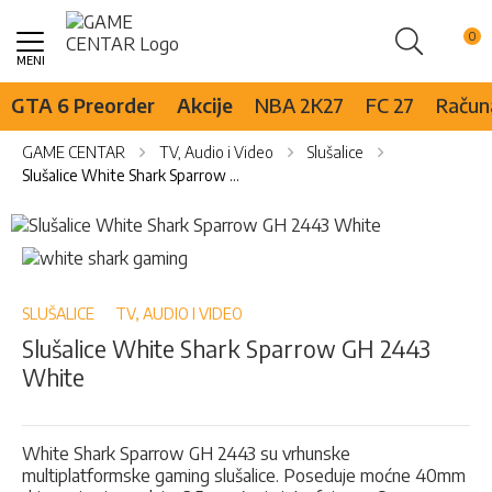
Pretraži
Skip
to
Content
GTA 6 Preorder
Akcije
NBA 2K27
FC 27
Računa
GAME CENTAR
TV, Audio i Video
Slušalice
Slušalice White Shark Sparrow GH 2443 White
Skip
to
Skip
the
to
end
the
of
beginning
SLUŠALICE
TV, AUDIO I VIDEO
the
of
Slušalice White Shark Sparrow GH 2443
images
the
White
gallery
images
gallery
White Shark Sparrow GH 2443 su vrhunske
multiplatformske gaming slušalice. Poseduje moćne 40mm