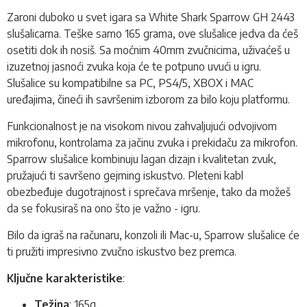
Zaroni duboko u svet igara sa White Shark Sparrow GH 2443
slušalicama
. Teške samo 165 grama, ove slušalice jedva da ćeš
osetiti dok ih nosiš. Sa moćnim 40mm zvučnicima, uživaćeš u
izuzetnoj jasnoći zvuka koja će te potpuno uvući u igru.
Slušalice su kompatibilne sa PC, PS4/5, XBOX i MAC
uređajima, čineći ih savršenim izborom za bilo koju platformu.
Funkcionalnost je na visokom nivou zahvaljujući odvojivom
mikrofonu, kontrolama za jačinu zvuka i prekidaču za mikrofon.
Sparrow slušalice kombinuju lagan dizajn i kvalitetan zvuk,
pružajući ti savršeno gejming iskustvo. Pleteni kabl
obezbeđuje dugotrajnost i sprečava mršenje, tako da možeš
da se fokusiraš na ono što je važno - igru.
Bilo da igraš na računaru, konzoli ili Mac-u, Sparrow slušalice će
ti pružiti impresivno zvučno iskustvo bez premca.
Ključne karakteristike
:
Težina
: 165g