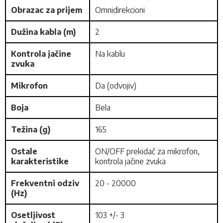
Obrazac za prijem
Omnidirekcioni
Dužina kabla (m)
2
Kontrola jačine
Na kablu
zvuka
Mikrofon
Da (odvojiv)
Boja
Bela
Težina (g)
165
Ostale
ON/OFF prekidač za mikrofon,
karakteristike
kontrola jačine zvuka
Frekventni odziv
20 - 20000
(Hz)
Osetljivost
103 +/- 3