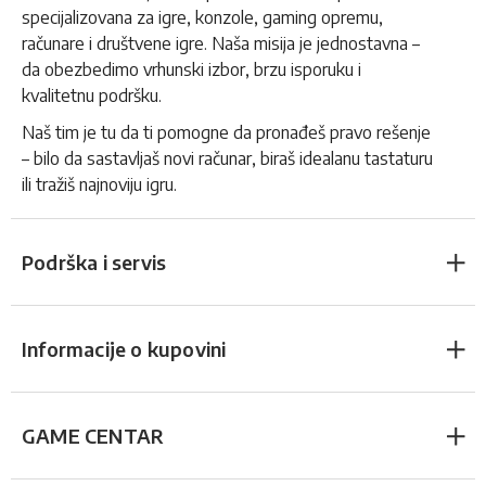
specijalizovana za igre, konzole, gaming opremu,
računare i društvene igre. Naša misija je jednostavna –
da obezbedimo vrhunski izbor, brzu isporuku i
kvalitetnu podršku.
Naš tim je tu da ti pomogne da pronađeš pravo rešenje
– bilo da sastavljaš novi računar, biraš idealanu tastaturu
ili tražiš najnoviju igru.
Podrška i servis
Informacije o kupovini
GAME CENTAR