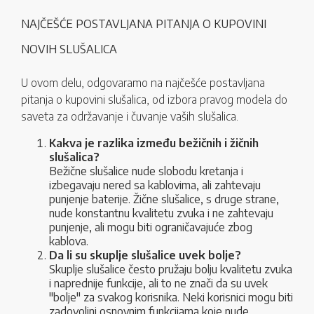
NAJČEŠĆE POSTAVLJANA PITANJA O KUPOVINI
NOVIH SLUŠALICA
U ovom delu, odgovaramo na najčešće postavljana
pitanja o kupovini slušalica, od izbora pravog modela do
saveta za održavanje i čuvanje vaših slušalica.
Kakva je razlika između bežičnih i žičnih
slušalica?
Bežične slušalice nude slobodu kretanja i
izbegavaju nered sa kablovima, ali zahtevaju
punjenje baterije. Žične slušalice, s druge strane,
nude konstantnu kvalitetu zvuka i ne zahtevaju
punjenje, ali mogu biti ograničavajuće zbog
kablova.
Da li su skuplje slušalice uvek bolje?
Skuplje slušalice često pružaju bolju kvalitetu zvuka
i naprednije funkcije, ali to ne znači da su uvek
"bolje" za svakog korisnika. Neki korisnici mogu biti
zadovoljni osnovnim funkcijama koje nude