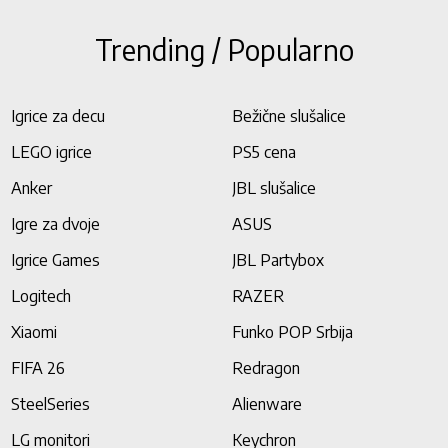
Trending / Popularno
Igrice za decu
Bežične slušalice
LEGO igrice
PS5 cena
Anker
JBL slušalice
Igre za dvoje
ASUS
Igrice Games
JBL Partybox
Logitech
RAZER
Xiaomi
Funko POP Srbija
FIFA 26
Redragon
SteelSeries
Alienware
LG monitori
Keychron