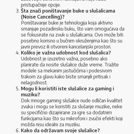
pristupačnije opcije.
Šta znači poništavanje buke u slušalicama
(Noise Cancelling)?
Poništavanje buke je tehnologija koja aktivno
smanjuje pozadinsku buku, što vam omogućava da
se fokusirate na zvuk u slušalicama. Ovo može biti
posebno korisno u bučnim okruženjima kao što su
javni prevoz ili otvoreni kancelarijski prostori.
Koliko je važna udobnost kod slušalica?
Udobnost je izuzetno važna, posebno ako
planirate da nosite slušalice duže vreme. Tražite
modele sa mekanim jastučićima i podesivom
trakom za glavu kako biste smanjili pritisak i
nelagodnost.
Mogu li koristiti iste slušalice za gaming i
muziku?
Dok mnoge gaming slušalice nude odličan kvalitet
zvuka i mogu se koristiti za slušanje muzike, neke
su specifično dizajnirane za igre sa dodatnim
funkcijama kao što su mikrofoni i zvučni efekti koji
možda nisu idealni za muziku.
Kako da održavam svoje slušalice?