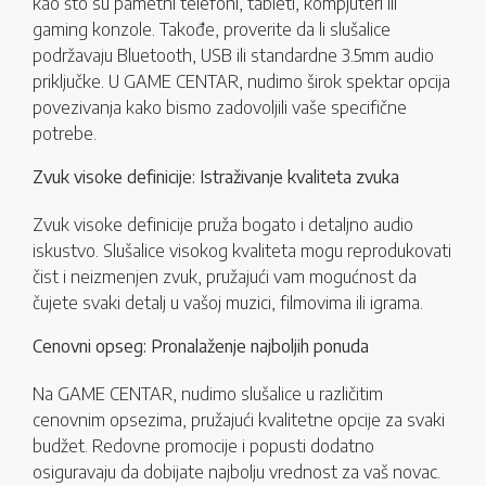
kao što su pametni telefoni, tableti, kompjuteri ili
gaming konzole. Takođe, proverite da li slušalice
podržavaju Bluetooth, USB ili standardne 3.5mm audio
priključke. U GAME CENTAR, nudimo širok spektar opcija
povezivanja kako bismo zadovoljili vaše specifične
potrebe.
Zvuk visoke definicije: Istraživanje kvaliteta zvuka
Zvuk visoke definicije pruža bogato i detaljno audio
iskustvo. Slušalice visokog kvaliteta mogu reprodukovati
čist i neizmenjen zvuk, pružajući vam mogućnost da
čujete svaki detalj u vašoj muzici, filmovima ili igrama.
Cenovni opseg: Pronalaženje najboljih ponuda
Na GAME CENTAR, nudimo slušalice u različitim
cenovnim opsezima, pružajući kvalitetne opcije za svaki
budžet. Redovne promocije i popusti dodatno
osiguravaju da dobijate najbolju vrednost za vaš novac.