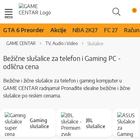
Pretraži
Skip
to
Content
GTA 6 Preorder
Akcije
NBA 2K27
FC 27
Računa
GAME CENTAR
TV, Audio i Video
Slušalice
Bežične slušalice za telefon i Gaming PC -
odlična cena
Bežične i žične slušalice za telefon i gaming kompjuter u
GAME CENTAR radnjama! Pronađite idealne bežične i žične
slušalice po niskim cenama.
Gaming
JBL
slušalice
slušalice