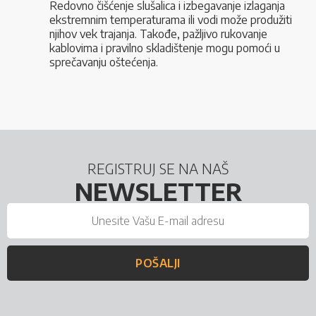
Redovno čišćenje slušalica i izbegavanje izlaganja
ekstremnim temperaturama ili vodi može produžiti
njihov vek trajanja. Takođe, pažljivo rukovanje
kablovima i pravilno skladištenje mogu pomoći u
sprečavanju oštećenja.
REGISTRUJ SE NA NAŠ
NEWSLETTER
POŠALJI