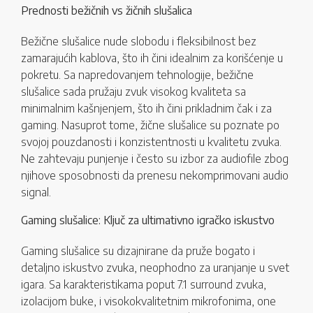
Prednosti bežičnih vs žičnih slušalica
Bežične slušalice nude slobodu i fleksibilnost bez
zamarajućih kablova, što ih čini idealnim za korišćenje u
pokretu. Sa napredovanjem tehnologije, bežične
slušalice sada pružaju zvuk visokog kvaliteta sa
minimalnim kašnjenjem, što ih čini prikladnim čak i za
gaming. Nasuprot tome, žične slušalice su poznate po
svojoj pouzdanosti i konzistentnosti u kvalitetu zvuka.
Ne zahtevaju punjenje i često su izbor za audiofile zbog
njihove sposobnosti da prenesu nekomprimovani audio
signal.
Gaming slušalice: Ključ za ultimativno igračko iskustvo
Gaming slušalice su dizajnirane da pruže bogato i
detaljno iskustvo zvuka, neophodno za uranjanje u svet
igara. Sa karakteristikama poput 7.1 surround zvuka,
izolacijom buke, i visokokvalitetnim mikrofonima, one