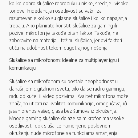
koliko dobro slušalice reprodukuju niske, srednje i visoke
tonove. Impedancija i osetljivost su važni za
razumevanje koliko su glasne slušalice i koliko napajanja
trebaju. Ako planirate koristiti slušalice za gaming ili
pozive, mikrofon je takođe bitan faktor. Takođe, ne
zaboravite na materijal i težinu slušalica, jer ovi faktori
utiču na udobnost tokom dugotrajnog nošenja.
Slušalice sa mikrofonom: Idealne za multiplayer igru i
komunikaciju
Slušalice sa mikrofonom su postale neophodnost u
današnjem digitalnom svetu, bilo da se radi o gamingu,
radu od kuće, ili video pozivima. Kvalitet mikrofona može
značajno uticati na kvalitet komunikacije, omogućavajući
jasan prenos vašeg glasa bez šumova iz okruženja.
Mnoge gaming slušalice dolaze sa mikrofonima visoke
osetljivosti, dok slušalice namenjene poslovnom
okruženju nude mikrofone sa funkcijama smanjenja