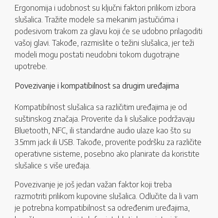
Ergonomija i udobnost su ključni faktori prilikom izbora
slušalica. Tražite modele sa mekanim jastučićima i
podesivom trakom za glavu koji će se udobno prilagoditi
vašoj glavi. Takođe, razmislite o težini slušalica, jer teži
modeli mogu postati neudobni tokom dugotrajne
upotrebe.
Povezivanje i kompatibilnost sa drugim uređajima
Kompatibilnost slušalica sa različitim uređajima je od
suštinskog značaja. Proverite da li slušalice podržavaju
Bluetooth, NFC, ili standardne audio ulaze kao što su
3.5mm jack ili USB. Takođe, proverite podršku za različite
operativne sisteme, posebno ako planirate da koristite
slušalice s više uređaja.
Povezivanje je još jedan važan faktor koji treba
razmotriti prilikom kupovine slušalica. Odlučite da li vam
je potrebna kompatibilnost sa određenim uređajima,