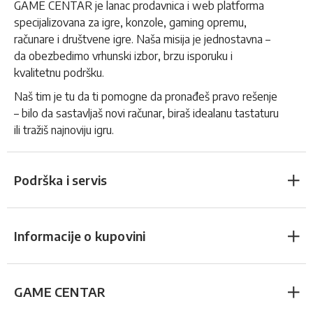
GAME CENTAR je lanac prodavnica i web platforma
specijalizovana za igre, konzole, gaming opremu,
računare i društvene igre. Naša misija je jednostavna –
da obezbedimo vrhunski izbor, brzu isporuku i
kvalitetnu podršku.
Naš tim je tu da ti pomogne da pronađeš pravo rešenje
– bilo da sastavljaš novi računar, biraš idealanu tastaturu
ili tražiš najnoviju igru.
Podrška i servis
Informacije o kupovini
GAME CENTAR