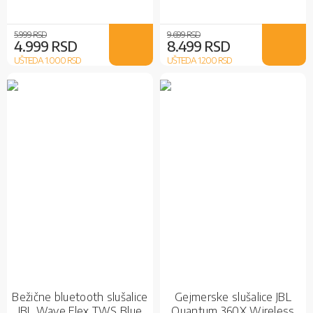
5.999 RSD
9.699 RSD
4.999 RSD
8.499 RSD
UŠTEDA 1.000
RSD
UŠTEDA 1.200
RSD
Bežične bluetooth slušalice
Gejmerske slušalice JBL
JBL Wave Flex TWS Blue
Quantum 360X Wireless