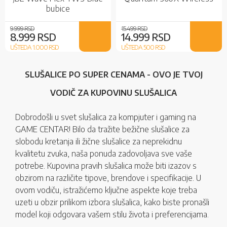
bubice
9.999 RSD
15.499 RSD
8.999 RSD
14.999 RSD
UŠTEDA 1.000
RSD
UŠTEDA 500
RSD
SLUŠALICE PO SUPER CENAMA - OVO JE TVOJ
VODIČ ZA KUPOVINU SLUŠALICA
Dobrodošli u svet slušalica za kompjuter i gaming na
GAME CENTAR! Bilo da tražite bežične slušalice za
slobodu kretanja ili žične slušalice za neprekidnu
kvalitetu zvuka, naša ponuda zadovoljava sve vaše
potrebe. Kupovina pravih slušalica može biti izazov s
obzirom na različite tipove, brendove i specifikacije. U
ovom vodiču, istražićemo ključne aspekte koje treba
uzeti u obzir prilikom izbora slušalica, kako biste pronašli
model koji odgovara vašem stilu života i preferencijama.