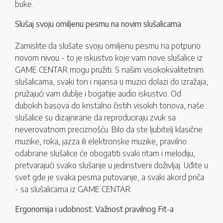
buke.
Slušaj svoju omiljenu pesmu na novim slušalicama
Zamislite da slušate svoju omiljenu pesmu na potpuno
novom nivou - to je iskustvo koje vam nove slušalice iz
GAME CENTAR mogu pružiti. S našim visokokvalitetnim
slušalicama, svaki ton i nijansa u muzici dolazi do izražaja,
pružajući vam dublje i bogatije audio iskustvo. Od
dubokih basova do kristalno čistih visokih tonova, naše
slušalice su dizajnirane da reproduciraju zvuk sa
neverovatnom preciznošću. Bilo da ste ljubitelj klasične
muzike, roka, jazza ili elektronske muzike, pravilno
odabrane slušalice će obogatiti svaki ritam i melodiju,
pretvarajući svako slušanje u jedinstveni doživljaj. Uđite u
svet gde je svaka pesma putovanje, a svaki akord priča
- sa slušalicama iz GAME CENTAR.
Ergonomija i udobnost: Važnost pravilnog Fit-a