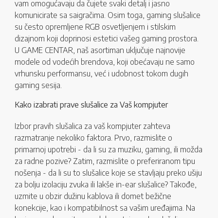
vam omogućavaju da čujete svaki detalj i jasno
komunicirate sa saigračima. Osim toga, gaming slušalice
su često opremljene RGB osvetljenjem i stilskim
dizajnom koji doprinosi estetici vašeg gaming prostora.
U GAME CENTAR, naš asortiman uključuje najnovije
modele od vodećih brendova, koji obećavaju ne samo
vrhunsku performansu, već i udobnost tokom dugih
gaming sesija.
Kako izabrati prave slušalice za Vaš kompjuter
Izbor pravih slušalica za vaš kompjuter zahteva
razmatranje nekoliko faktora. Prvo, razmislite o
primarnoj upotrebi - da li su za muziku, gaming, ili možda
za radne pozive? Zatim, razmislite o preferiranom tipu
nošenja - da li su to slušalice koje se stavljaju preko ušiju
za bolju izolaciju zvuka ili lakše in-ear slušalice? Takođe,
uzmite u obzir dužinu kablova ili domet bežične
konekcije, kao i kompatibilnost sa vašim uređajima. Na