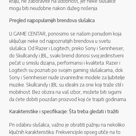
kraju, ne zaboravite na udobnost, jer neke slušalice
mogu biti neudobne nakon dužeg nošenja.
Pregled najpopularnijih brendova slušalica
U GAME CENTAR, ponosimo se našom ponudom koja
uključuje neke od najpoznatijih brendova u svetu
slušalica. Od Razer i Logitech, preko Sony i Sennheiser,
do Skullcandy i JBL, svaki brend donosi svoj jedinstveni
pečat u smislu dizajna, performansi i kvaliteta. Razer i
Logitech su poznati po svojim gaming slušalicama, dok
Sony i Sennheiser nude izvanredne modele za ljubitelje
muzike. Skullcandy i JBL su idealni za one koji traže stil i
mobilnost. Bez obzira na vaš izbor, možete biti sigurni
da ćete dobiti pouzdan proizvod koji će trajati godinama.
Karakteristike i specifikacije: Šta treba gledati i tražiti
Pri odabiru slušalica, važno je obratiti pažnju na nekoliko
ključnih karakteristika. Frekvencijski opseg utiče na to