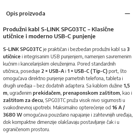
Opis proizvoda
Produžni kabl S-LINK SPG03TC – Klasične
utičnice i moderno USB-C punjenje
S-LINK SPG03TC
je praktičan i bezbedan
produžni kabl
sa
3
utičnice
i integrisanim USB punjenjem, namenjen savremenim
kućnim i kancelarijskim okruženjima. Pored standardnih
utičnica, poseduje
2 × USB-A
i
1 × USB-C (Tip-C)
port, što
omogućava direktno punjenje pametnih telefona, tableta i
drugih uređaja – bez dodatnih adaptera. Sa kablom dužine
1,5
m
, ugrađenim
prekidačem
,
prenaponskom zaštitom
, kao i
zaštitom za decu
, SPG03TC pruža visok nivo sigurnosti u
svakodnevnoj upotrebi. Maksimalno opterećenje od
16 A /
3680 W
omogućava pouzdano napajanje i zahtevnijih uređaja,
dok kompaktne dimenzije olakšavaju postavljanje čak i u
ograničenom prostoru.