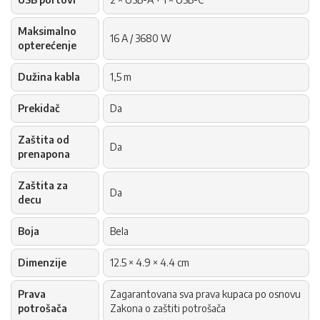
Maksimalno
16 A / 3680 W
opterećenje
Dužina kabla
1,5 m
Prekidač
Da
Zaštita od
Da
prenapona
Zaštita za
Da
decu
Boja
Bela
Dimenzije
12.5 × 4.9 × 4.4 cm
Prava
Zagarantovana sva prava kupaca po osnovu
potrošača
Zakona o zaštiti potrošača