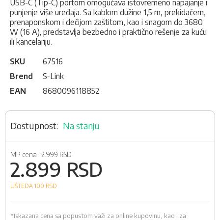
USB-C (Tip-C) portom omogućava istovremeno napajanje i
punjenje više uređaja. Sa kablom dužine 1,5 m, prekidačem,
prenaponskom i dečijom zaštitom, kao i snagom do 3680
W (16 A), predstavlja bezbedno i praktično rešenje za kuću
ili kancelariju.
SKU
67516
Brend
S-Link
EAN
8680096118852
Na stanju
MP cena :
2.999 RSD
2.899 RSD
UŠTEDA 100
RSD
*Iskazana cena sa popustom važi za online kupovinu, kao i za