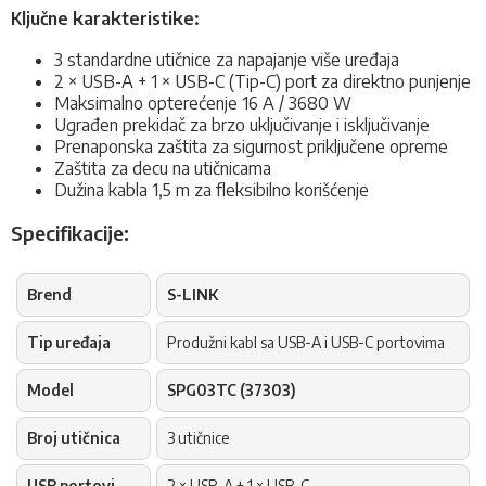
Ključne karakteristike:
3 standardne utičnice za napajanje više uređaja
2 × USB-A + 1 × USB-C (Tip-C) port za direktno punjenje
Maksimalno opterećenje 16 A / 3680 W
Ugrađen prekidač za brzo uključivanje i isključivanje
Prenaponska zaštita za sigurnost priključene opreme
Zaštita za decu na utičnicama
Dužina kabla 1,5 m za fleksibilno korišćenje
Specifikacije:
Brend
S-LINK
Tip uređaja
Produžni kabl sa USB-A i USB-C portovima
Model
SPG03TC (37303)
Broj utičnica
3 utičnice
USB portovi
2 × USB-A + 1 × USB-C