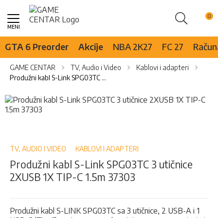
Pretraži
Skip
to
Content
GTA 6 Preorder
Akcije
NBA 2K27
FC 27
Računa
GAME CENTAR
TV, Audio i Video
Kablovi i adapteri
Produžni kabl S-Link SPG03TC 3 utičnice 2XUSB 1X TIP-C 1.5m 37303
Skip
to
the
Skip
end
to
of
the
the
beginning
TV, AUDIO I VIDEO
KABLOVI I ADAPTERI
images
of
Produžni kabl S-Link SPG03TC 3 utičnice
gallery
the
2XUSB 1X TIP-C 1.5m 37303
images
gallery
Produžni kabl S-LINK SPG03TC sa 3 utičnice, 2 USB-A i 1