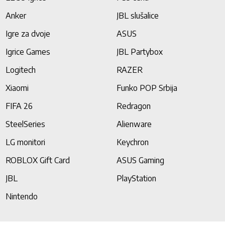
Anker
JBL slušalice
Igre za dvoje
ASUS
Igrice Games
JBL Partybox
Logitech
RAZER
Xiaomi
Funko POP Srbija
FIFA 26
Redragon
SteelSeries
Alienware
LG monitori
Keychron
ROBLOX Gift Card
ASUS Gaming
JBL
PlayStation
Nintendo