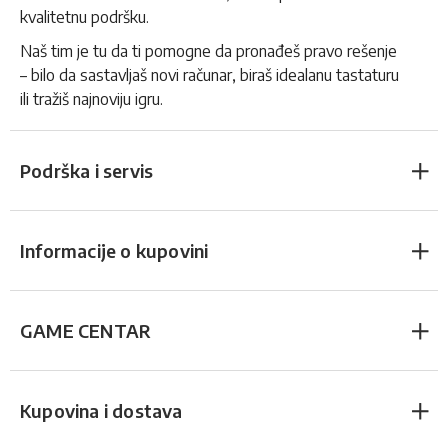
kvalitetnu podršku.
Naš tim je tu da ti pomogne da pronađeš pravo rešenje
– bilo da sastavljaš novi računar, biraš idealanu tastaturu
ili tražiš najnoviju igru.
Podrška i servis
Informacije o kupovini
GAME CENTAR
Kupovina i dostava