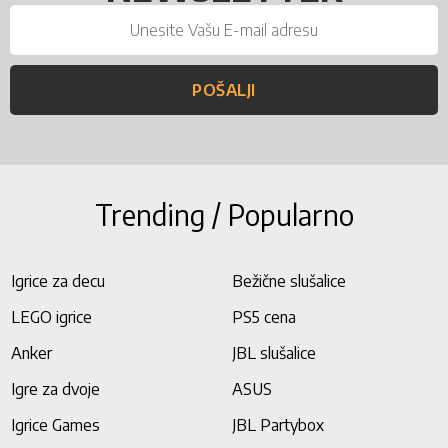
POŠALJI
Trending / Popularno
Igrice za decu
Bežične slušalice
LEGO igrice
PS5 cena
Anker
JBL slušalice
Igre za dvoje
ASUS
Igrice Games
JBL Partybox