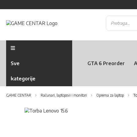
Sve
GTA 6 Preorder
A
kategorije
GAME CENTAR
Računari, laptopovi i monitori
Oprema za laptop
To
Skip
to
Skip
the
to
end
the
of
beginning