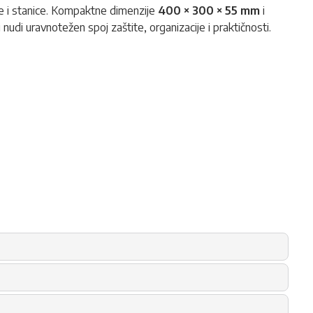
e i stanice. Kompaktne dimenzije
400 × 300 × 55 mm
i
nudi uravnotežen spoj zaštite, organizacije i praktičnosti.