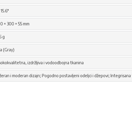
 15.6"
0 × 300 × 55 mm
5 g
va (Gray)
sokokvalitetna, izdržljiva i vodoodbojna tkanina
žeran i moderan dizajn; Pogodno postavljeni odeljci i džepovi; Integrisana 