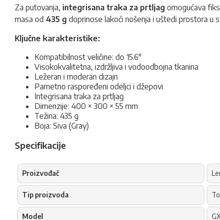
Za putovanja,
integrisana traka za prtljag
omogućava fiksi
masa od
435 g
doprinose lakoći nošenja i uštedi prostora u s
Ključne karakteristike:
Kompatibilnost veličine: do 15.6"
Visokokvalitetna, izdržljiva i vodoodbojna tkanina
Ležeran i moderan dizajn
Pametno raspoređeni odeljci i džepovi
Integrisana traka za prtljag
Dimenzije: 400 × 300 × 55 mm
Težina: 435 g
Boja: Siva (Gray)
Specifikacije
Proizvođač
Le
Tip proizvoda
To
Model
GX