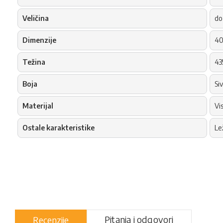
Veličina
do
Dimenzije
40
Težina
43
Boja
Si
Materijal
Vi
Ostale karakteristike
Le
Pitanja i odgovori
Recenzije