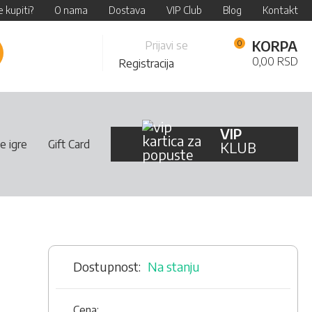
 kupiti?
O nama
Dostava
VIP Club
Blog
Kontakt
Skip
KORPA
Prijavi se
retraži
to
0,00 RSD
Registracija
Content
VIP
e igre
Gift Card
KLUB
Na stanju
Cena: