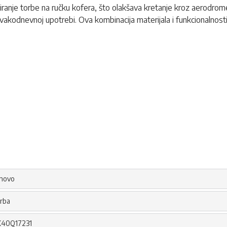
ranje torbe na ručku kofera, što olakšava kretanje kroz aerodrom
vakodnevnoj upotrebi. Ova kombinacija materijala i funkcionalnosti 
novo
rba
40Q17231