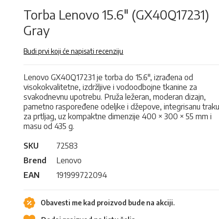
Torba Lenovo 15.6" (GX40Q17231)
Gray
Budi prvi koji će napisati recenziju
Lenovo GX40Q17231 je torba do 15.6", izrađena od
visokokvalitetne, izdržljive i vodoodbojne tkanine za
svakodnevnu upotrebu. Pruža ležeran, moderan dizajn,
pametno raspoređene odeljke i džepove, integrisanu trak
za prtljag, uz kompaktne dimenzije 400 × 300 × 55 mm i
masu od 435 g.
SKU
72583
Brend
Lenovo
EAN
191999722094
Obavesti me kad proizvod bude na akciji.