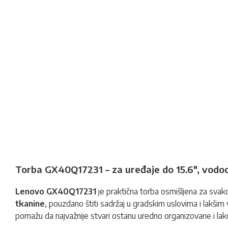
Torba GX40Q17231 – za uređaje do 15.6", vodo
Lenovo GX40Q17231
je praktična torba osmišljena za sva
tkanine
, pouzdano štiti sadržaj u gradskim uslovima i lak
pomažu da najvažnije stvari ostanu uredno organizovane i lako