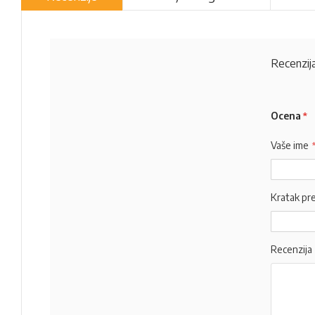
Recenzija
Ocena
Vaše ime
Kratak pr
Recenzija