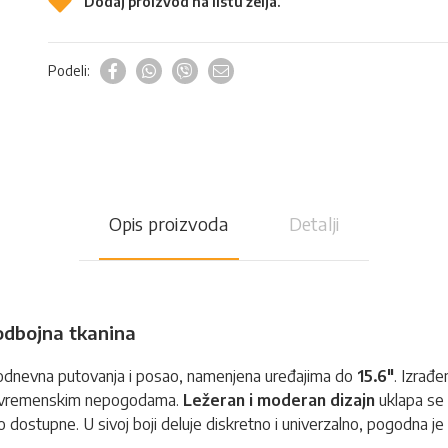
Dodaj proizvod na listu želja.
Podeli:
Opis proizvoda
Detalji
odbojna tkanina
kodnevna putovanja i posao, namenjena uređajima do
15.6"
. Izrađ
šim vremenskim nepogodama.
Ležeran i moderan dizajn
uklapa se 
 dostupne. U sivoj boji deluje diskretno i univerzalno, pogodna je 