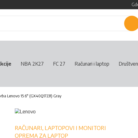
Gde
P
kcije
NBA 2K27
FC 27
Računari i laptop
Društven
rba Lenovo 15.6" (GX40Q17231) Gray
RAČUNARI, LAPTOPOVI I MONITORI
OPREMA ZA LAPTOP