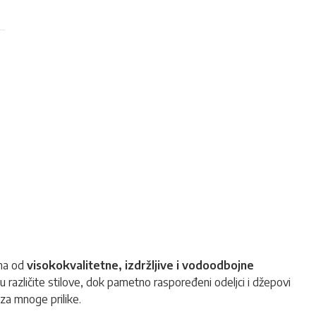
ena od
visokokvalitetne, izdržljive i vodoodbojne
u različite stilove, dok pametno raspoređeni odeljci i džepovi
za mnoge prilike.