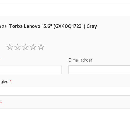
 za:
Torba Lenovo 15.6" (GX40Q17231) Gray
1
2
3
4
5
star
stars
stars
stars
stars
E-mail adresa
egled