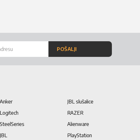
POŠALJI
Anker
JBL slušalice
Logitech
RAZER
SteelSeries
Alienware
JBL
PlayStation