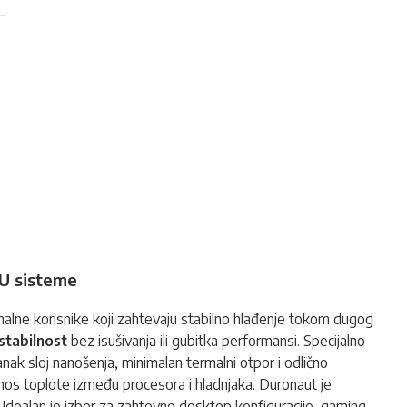
PU sisteme
onalne korisnike koji zahtevaju stabilno hlađenje tokom dugog
stabilnost
bez isušivanja ili gubitka performansi. Specijalno
k sloj nanošenja, minimalan termalni otpor i odlično
enos toplote između procesora i hladnjaka. Duronaut je
Idealan je izbor za zahtevne desktop konfiguracije, gaming