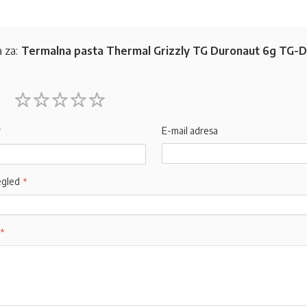
 za:
Termalna pasta Thermal Grizzly TG Duronaut 6g TG-
1
2
3
4
5
star
stars
stars
stars
stars
E-mail adresa
egled