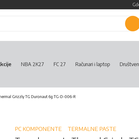
Gde
P
kcije
NBA 2K27
FC 27
Računari i laptop
Društven
Thermal Grizzly TG Duronaut 6g TG-D-006-R
PC KOMPONENTE
TERMALNE PASTE