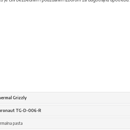
ermal Grizzly
ronaut TG-D-006-R
rmalna pasta