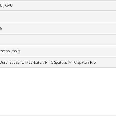
U / GPU
va
e
uzetno visoka
 Duronaut špric, 1× aplikator, 1× TG Spatula, 1× TG Spatula Pro