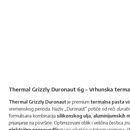
Thermal Grizzly Duronaut 6g – Vrhunska terma
Thermal Grizzly Duronaut
je premium
termalna pasta
vi
vremenskog perioda. Naziv „Duronaut“ potiče od reči
durabil
formulisana kombinacija
silikonskog ulja
,
aluminijumskih m
prijanjanje na površine. Optimizovani oblik i veličina čestic
električno neprovodljiva
i ne očvršćava tokom vremena, št