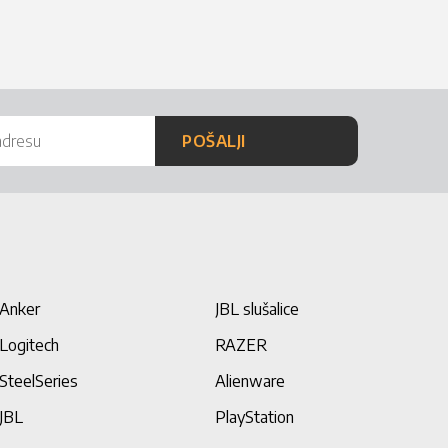
POŠALJI
Anker
JBL slušalice
Logitech
RAZER
SteelSeries
Alienware
JBL
PlayStation