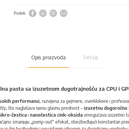
Podeli:
Opis proizvoda
Detalji
lna pasta sa izuzetnom dugotrajnošću za CPU i G
sokih performansi
, razvijena za gejmere, overklokere i profesi
ity
, što naglašava njenu glavnu prednost –
izuzetnu dugoročnu 
ikro-čestica
i
nanočestica cink-oksida
omogućava izuzetno tana
a značajno smanjuju „pump-out“ efekat, obezbeđujući konstantan pr
o je čini bezbednim i pouzdanim izborom za dugotrajnu upotrebu. 