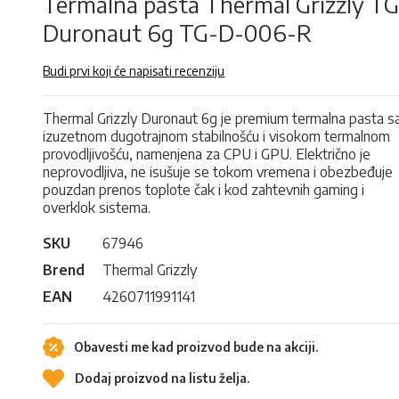
Termalna pasta Thermal Grizzly T
Duronaut 6g TG-D-006-R
Budi prvi koji će napisati recenziju
Thermal Grizzly Duronaut 6g je premium termalna pasta s
izuzetnom dugotrajnom stabilnošću i visokom termalnom
provodljivošću, namenjena za CPU i GPU. Električno je
neprovodljiva, ne isušuje se tokom vremena i obezbeđuje
pouzdan prenos toplote čak i kod zahtevnih gaming i
overklok sistema.
SKU
67946
Brend
Thermal Grizzly
EAN
4260711991141
Obavesti me kad proizvod bude na akciji.
Dodaj proizvod na listu želja.