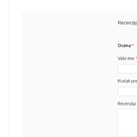
Recenzija
Ocena
Vaše ime
Kratak pr
Recenzija