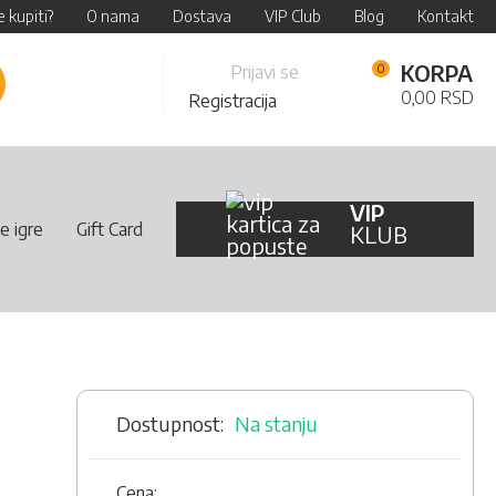
 kupiti?
O nama
Dostava
VIP Club
Blog
Kontakt
Skip
KORPA
Prijavi se
retraži
to
0,00 RSD
Registracija
Content
VIP
e igre
Gift Card
KLUB
Na stanju
Cena: