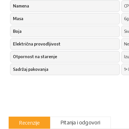
Namena
CP
Masa
6g
Boja
Si
Električna provodljivost
N
Otpornost na starenje
Iz
Sadržaj pakovanja
1×
Pitanja i odgovori
Recenzije