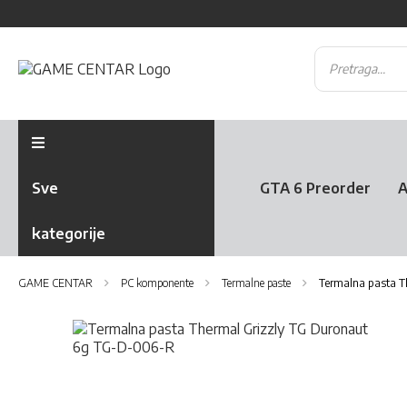
Sve
GTA 6 Preorder
A
kategorije
GAME CENTAR
PC komponente
Termalne paste
Termalna pasta 
Skip
to
the
Skip
end
to
of
the