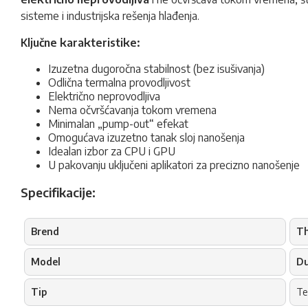
sisteme i industrijska rešenja hlađenja.
Ključne karakteristike:
Izuzetna dugoročna stabilnost (bez isušivanja)
Odlična termalna provodljivost
Električno neprovodljiva
Nema očvršćavanja tokom vremena
Minimalan „pump-out“ efekat
Omogućava izuzetno tanak sloj nanošenja
Idealan izbor za CPU i GPU
U pakovanju uključeni aplikatori za precizno nanošenje
Specifikacije:
Brend
Th
Model
Du
Tip
Te