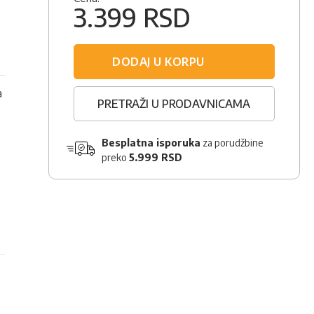
G
3.399 RSD
DODAJ U KORPU
a
PRETRAŽI U PRODAVNICAMA
Besplatna isporuka
za porudžbine
preko
5.999 RSD