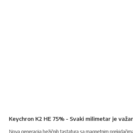
Keychron K2 HE 75% - Svaki milimetar je važan
Nova generacija bežičnih tastatura sa magnetnim prekidačima,