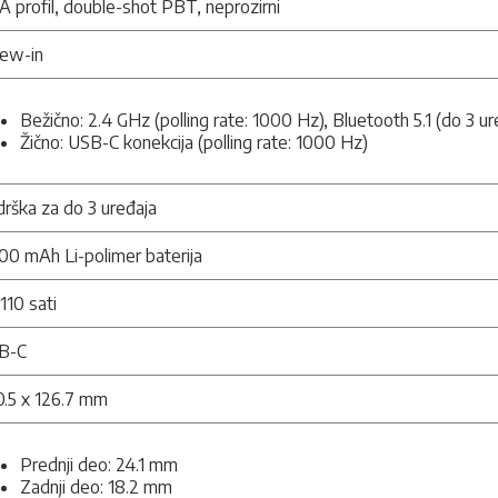
 profil, double-shot PBT, neprozirni
rew-in
Bežično: 2.4 GHz (polling rate: 1000 Hz), Bluetooth 5.1 (do 3 ure
Žično: USB-C konekcija (polling rate: 1000 Hz)
rška za do 3 uređaja
0 mAh Li-polimer baterija
110 sati
B-C
0.5 x 126.7 mm
Prednji deo: 24.1 mm
Zadnji deo: 18.2 mm