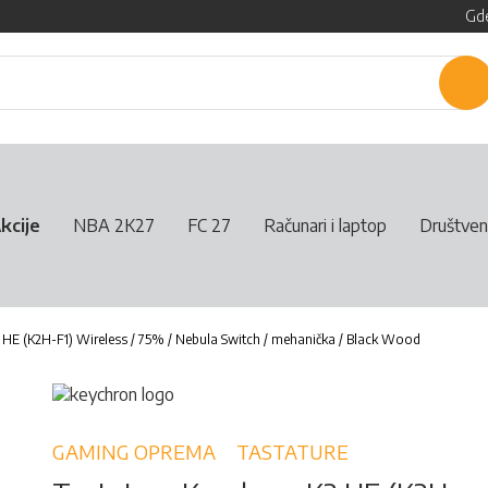
Gde
P
kcije
NBA 2K27
FC 27
Računari i laptop
Društven
 HE (K2H-F1) Wireless / 75% / Nebula Switch / mehanička / Black Wood
GAMING OPREMA
TASTATURE