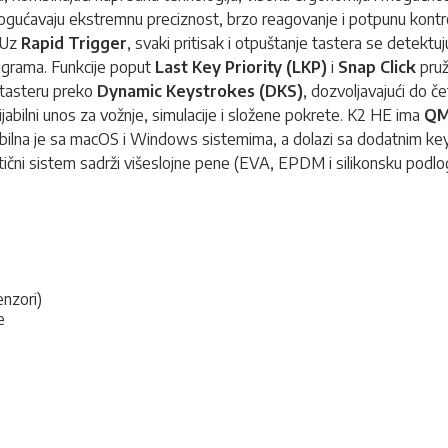
mogućavaju ekstremnu preciznost, brzo reagovanje i potpunu kont
 Uz
Rapid Trigger
, svaki pritisak i otpuštanje tastera se detektu
igrama. Funkcije poput
Last Key Priority (LKP)
i
Snap Click
pruž
 tasteru preko
Dynamic Keystrokes (DKS)
, dozvoljavajući do če
abilni unos za vožnje, simulacije i složene pokrete. K2 HE ima
QM
ibilna je sa macOS i Windows sistemima, a dolazi sa dodatnim key
ični sistem sadrži višeslojne pene (EVA, EPDM i silikonsku podlogu)
enzori)
e