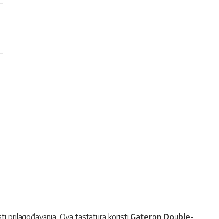
i prilagođavanja. Ova tastatura koristi
Gateron Double-