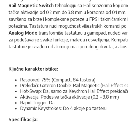
Rail Magnetic Switch
tehnologiju sa Hall senzorima koji o
tačke aktivacije od 0.2 mm do 3.8 mm u koracima od 0.1 mm.
savršeno za brze i kompleksne poteze u FPS i takmičarskim 
potezima. Tastatura nudi mogućnost višestrukih komandi po
Analog Mode
transformiše tastaturu u gamepad, nudeći varij
za podešavanje svake funkcije, makroa i osvetljenja. Kompat
tastature je izrađen od aluminijuma i prirodnog drveta, a akust
Ključne karakteristike:
Raspored: 75% (Compact, 84 tastera)
Prekidači: Gateron Double-Rail Magnetic (Hall Effect s
Hot-Swap: Da, samo za Keychron Hall Effect prekidač
Aktivacija: Podesiva tačka aktivacije (0.2 – 3.8 mm)
Rapid Trigger: Da
Dynamic Keystrokes: Do 4 akcije po tasteru
Specifikacija: