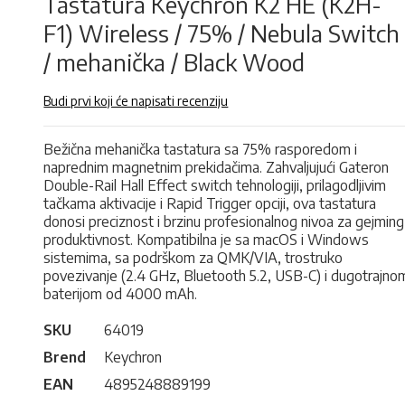
Tastatura Keychron K2 HE (K2H-
F1) Wireless / 75% / Nebula Switch
/ mehanička / Black Wood
Budi prvi koji će napisati recenziju
Bežična mehanička tastatura sa 75% rasporedom i
naprednim magnetnim prekidačima. Zahvaljujući Gateron
Double-Rail Hall Effect switch tehnologiji, prilagodljivim
tačkama aktivacije i Rapid Trigger opciji, ova tastatura
donosi preciznost i brzinu profesionalnog nivoa za gejming 
produktivnost. Kompatibilna je sa macOS i Windows
sistemima, sa podrškom za QMK/VIA, trostruko
povezivanje (2.4 GHz, Bluetooth 5.2, USB-C) i dugotrajno
baterijom od 4000 mAh.
SKU
64019
Brend
Keychron
EAN
4895248889199