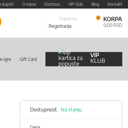
 kupiti?
O nama
Dostava
VIP Club
Blog
Kontakt
Skip
KORPA
Prijavi se
retraži
to
0,00 RSD
Registracija
Content
VIP
e igre
Gift Card
KLUB
Na stanju
Cena: