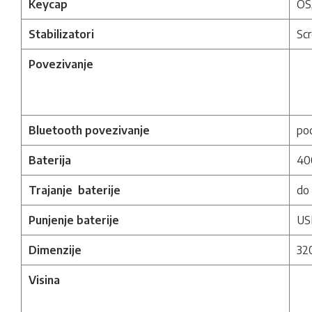
Keycap
OSA
Stabilizatori
Sc
Povezivanje
Bluetooth povezivanje
pod
Baterija
400
Trajanje baterije
do 
Punjenje baterije
US
Dimenzije
32
Visina