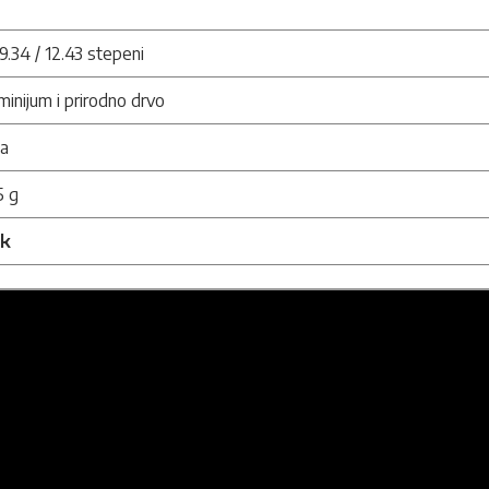
 9.34 / 12.43 stepeni
minijum i prirodno drvo
na
5 g
nk