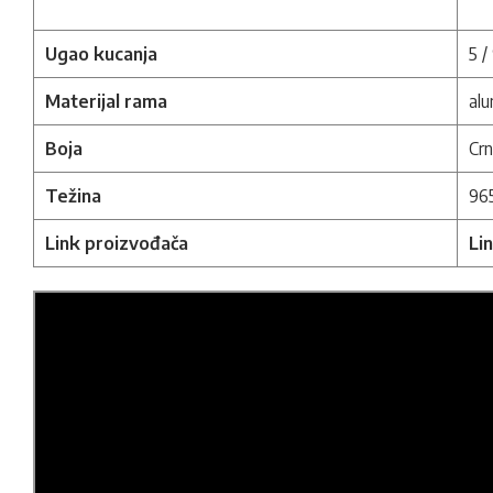
Ugao kucanja
5 /
Materijal rama
alu
Boja
Cr
Težina
96
Link proizvođača
Li