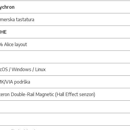
ychron
jmerska tastatura
 HE
 Alice layout
cOS / Windows / Linux
K/VIA podrška
eron Double-Rail Magnetic (Hall Effect senzori)