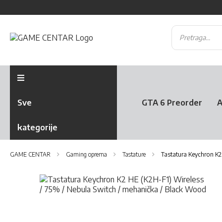
Sve
GTA 6 Preorder
A
kategorije
GAME CENTAR
Gaming oprema
Tastature
Tastatura Keychron K2
Skip
to
the
Skip
end
to
of
the