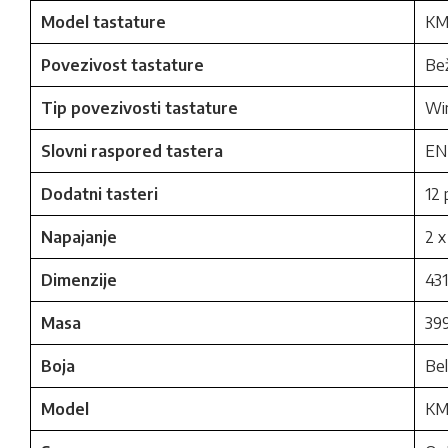
Model tastature
KM
Povezivost tastature
Bež
Tip povezivosti tastature
Wi
Slovni raspored tastera
EN
Dodatni tasteri
12 
Napajanje
2 x
Dimenzije
431
Masa
39
Boja
Be
Model
KM