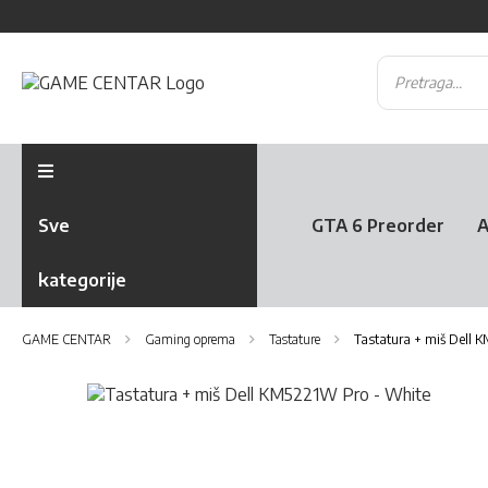
Sve
GTA 6 Preorder
A
kategorije
GAME CENTAR
Gaming oprema
Tastature
Tastatura + miš Dell 
Skip
to
Skip
the
to
end
the
of
beginning