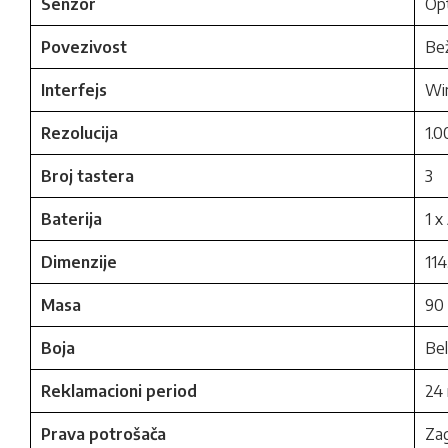
Senzor
Opt
Povezivost
Bež
Interfejs
Wi
Rezolucija
1.0
Broj tastera
3
Baterija
1 x
Dimenzije
114
Masa
90
Boja
Be
Reklamacioni period
24
Prava potrošača
Zag