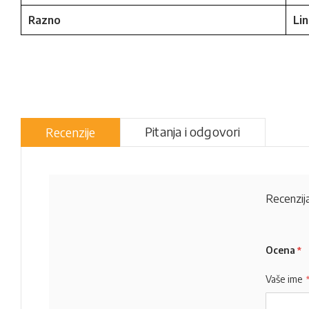
Razno
Li
Pitanja i odgovori
Recenzije
Recenzija
Ocena
Vaše ime