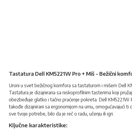
Tastatura Dell KM5221W Pro + Miš - Bežični komfor
Uroni u svet bežičnog komfora sa
tastaturom
i mišem Dell KM
Tastatura je dizajnirana sa niskoprofilnim tasterima koji pruža
obezbeđuje glatko i tačno praćenje pokreta. Dell KM5221W Pro
takođe dizajnirani sa ergonomijom na umu, omogućavajući ti d
sve tvoje potrebe, bilo da je reč o radu, učenju ili igri.
Ključne karakteristike: