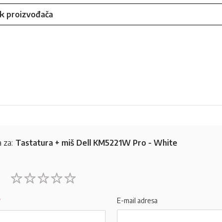
nk proizvođača
 za:
Tastatura + miš Dell KM5221W Pro - White
1
2
3
4
5
star
stars
stars
stars
stars
E-mail adresa