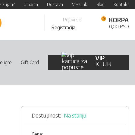
 kupiti?
O nama
Dostava
VIP Club
Blog
Kontakt
Skip
KORPA
Prijavi se
retraži
to
0,00 RSD
Registracija
Content
VIP
e igre
Gift Card
KLUB
Na stanju
Cena: