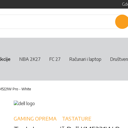
Gde
P
kcije
NBA 2K27
FC 27
Računari i laptop
Društven
KM5221W Pro - White
GAMING OPREMA
TASTATURE