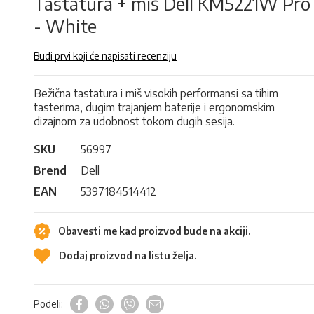
Tastatura + miš Dell KM5221W Pro
- White
Budi prvi koji će napisati recenziju
Bežična tastatura i miš visokih performansi sa tihim
tasterima, dugim trajanjem baterije i ergonomskim
dizajnom za udobnost tokom dugih sesija.
SKU
56997
Brend
Dell
EAN
5397184514412
Obavesti me kad proizvod bude na akciji.
Dodaj proizvod na listu želja.
Podeli: