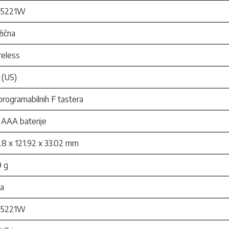
5221W
ična
reless
 (US)
programabilnih F tastera
 AAA baterije
.8 x 121.92 x 33.02 mm
9 g
la
5221W