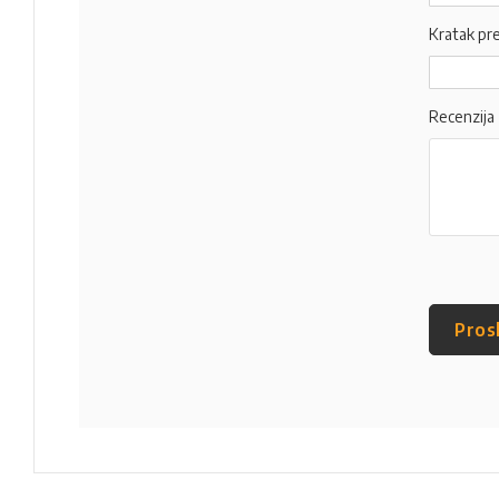
Kratak pr
Recenzija
Pros