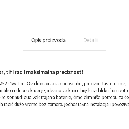
Opis proizvoda
Detalji
, tihi rad i maksimalna preciznost!
5221W Pro. Ova kombinacija donosi tihe, precizne tastere i miš
ju tiho i udobno kucanje, idealno za kancelarijski rad ili kućnu upo
 set nudi dug vek trajanja baterije, čime eliminiše potrebu za če
a radiš duže vreme bez zamora. Jednostavna instalacija i poveziv