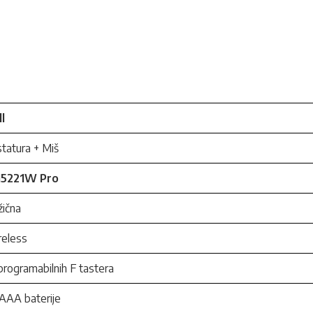
l
tatura + Miš
5221W Pro
ična
reless
programabilnih F tastera
AAA baterije