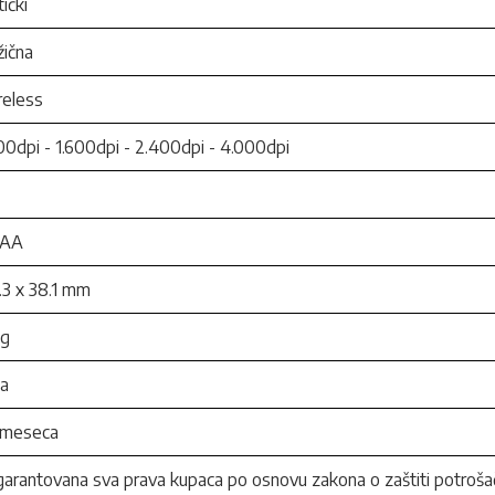
ički
ična
reless
00dpi - 1.600dpi - 2.400dpi - 4.000dpi
 AA
.3 x 38.1 mm
 g
la
 meseca
arantovana sva prava kupaca po osnovu zakona o zaštiti potroša