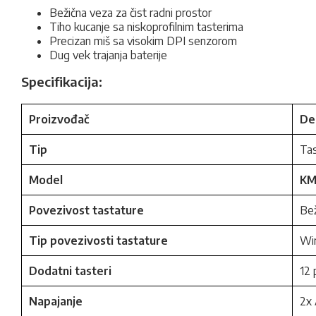
Bežična veza za čist radni prostor
Tiho kucanje sa niskoprofilnim tasterima
Precizan miš sa visokim DPI senzorom
Dug vek trajanja baterije
Specifikacija:
Proizvođač
Del
Tip
Tas
Model
KM
Povezivost tastature
Bež
Tip povezivosti tastature
Wi
Dodatni tasteri
12 
Napajanje
2x 