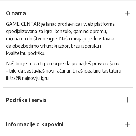
O nama
GAME CENTAR je lanac prodavnica i web platforma
specijalizovana za igre, konzole, gaming opremu,
računare i društvene igre. Naša misija je jednostavna –
da obezbedimo vrhunski izbor, brzu isporuku i
kvalitetnu podršku.
Naš tim je tu da ti pomogne da pronađeš pravo rešenje
– bilo da sastavljaš novi računar, biraš idealanu tastaturu
ili tražiš najnoviju igru.
Podrška i servis
Informacije o kupovini