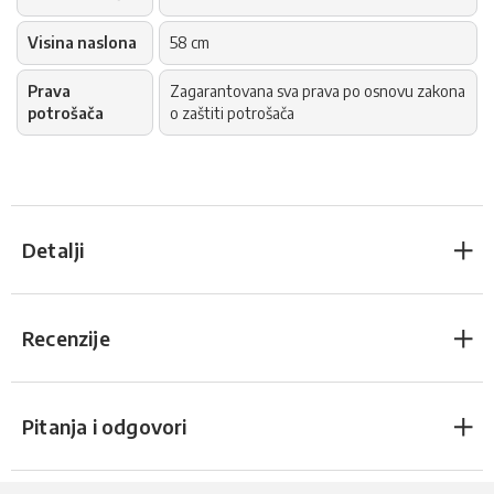
Visina naslona
58 cm
Prava
Zagarantovana sva prava po osnovu zakona
potrošača
o zaštiti potrošača
Detalji
Recenzije
Pitanja i odgovori