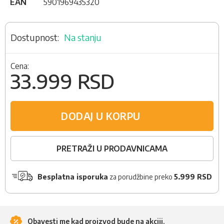
EAN
5901969435320
Na stanju
Cena:
33.999 RSD
DODAJ U KORPU
PRETRAŽI U PRODAVNICAMA
Besplatna isporuka
za porudžbine preko
5.999 RSD
Obavesti me kad proizvod bude na akciji.