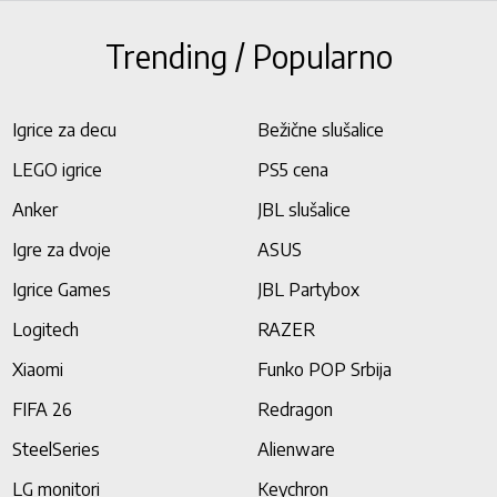
Trending / Popularno
Igrice za decu
Bežične slušalice
LEGO igrice
PS5 cena
Anker
JBL slušalice
Igre za dvoje
ASUS
Igrice Games
JBL Partybox
Logitech
RAZER
Xiaomi
Funko POP Srbija
FIFA 26
Redragon
SteelSeries
Alienware
LG monitori
Keychron