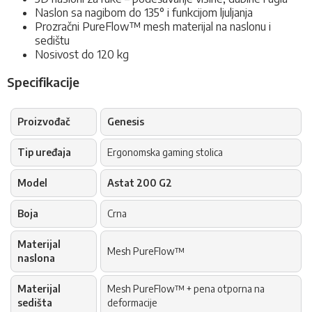
Naslon sa nagibom do 135° i funkcijom ljuljanja
Prozračni PureFlow™ mesh materijal na naslonu i
sedištu
Nosivost do 120 kg
Specifikacije
Proizvođač
Genesis
Tip uređaja
Ergonomska gaming stolica
Model
Astat 200 G2
Boja
Crna
Materijal
Mesh PureFlow™
naslona
Materijal
Mesh PureFlow™ + pena otporna na
sedišta
deformacije