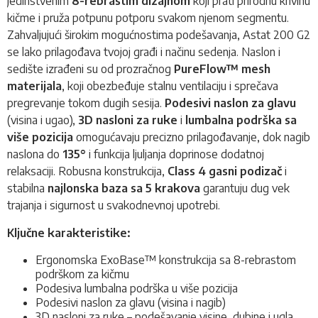
jedinstvenim
8-rebrastim dizajnom
koji prati prirodnu krivinu
kičme i pruža potpunu potporu svakom njenom segmentu.
Zahvaljujući širokim mogućnostima podešavanja, Astat 200 G2
se lako prilagođava tvojoj građi i načinu sedenja. Naslon i
sedište izrađeni su od prozračnog
PureFlow™ mesh
materijala
, koji obezbeđuje stalnu ventilaciju i sprečava
pregrevanje tokom dugih sesija.
Podesivi naslon za glavu
(visina i ugao),
3D nasloni za ruke
i
lumbalna podrška sa
više pozicija
omogućavaju precizno prilagođavanje, dok nagib
naslona do
135°
i funkcija ljuljanja doprinose dodatnoj
relaksaciji. Robusna konstrukcija,
Class 4 gasni podizač
i
stabilna
najlonska baza sa 5 krakova
garantuju dug vek
trajanja i sigurnost u svakodnevnoj upotrebi.
Ključne karakteristike:
Ergonomska ExoBase™ konstrukcija sa 8-rebrastom
podrškom za kičmu
Podesiva lumbalna podrška u više pozicija
Podesivi naslon za glavu (visina i nagib)
3D nasloni za ruke – podešavanje visine, dubine i ugla