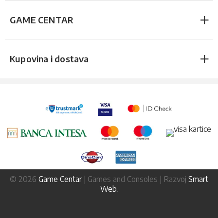
GAME CENTAR
Kupovina i dostava
© 2026
Game Centar
| Games and Consoles | Razvoj
Smart
Web
.