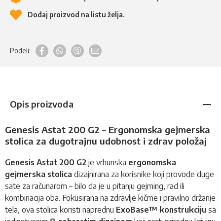
Dodaj proizvod na listu želja.
Podeli:
Opis proizvoda
Genesis Astat 200 G2 – Ergonomska gejmerska
stolica za dugotrajnu udobnost i zdrav položaj
Genesis Astat 200 G2
je vrhunska
ergonomska
gejmerska stolica
dizajnirana za korisnike koji provode duge
sate za računarom – bilo da je u pitanju gejming, rad ili
kombinacija oba. Fokusirana na zdravlje kičme i pravilno držanje
tela, ova stolica koristi naprednu
ExoBase™ konstrukciju
sa