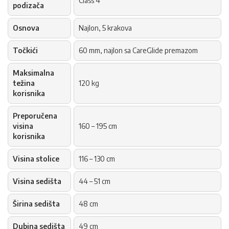
Class 4
podizača
Osnova
Najlon, 5 krakova
Točkići
60 mm, najlon sa CareGlide premazom
Maksimalna
težina
120 kg
korisnika
Preporučena
visina
160 – 195 cm
korisnika
Visina stolice
116 – 130 cm
Visina sedišta
44 – 51 cm
Širina sedišta
48 cm
Dubina sedišta
49 cm