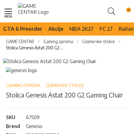
Pretraži
Skip
to
Content
GTA 6 Preorder
Akcije
NBA 2K27
FC 27
Računa
GAME CENTAR
Gaming oprema
Gejmerske stolice
Stolica Genesis Astat 200 G2 Gaming Chair
Skip
to
Skip
the
to
end
the
of
beginning
GAMING OPREMA
GEJMERSKE STOLICE
the
of
Stolica Genesis Astat 200 G2 Gaming Chair
images
the
gallery
images
gallery
SKU
67509
Brend
Genesis