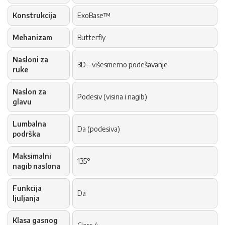
Konstrukcija
ExoBase™
Mehanizam
Butterfly
Nasloni za
3D – višesmerno podešavanje
ruke
Naslon za
Podesiv (visina i nagib)
glavu
Lumbalna
Da (podesiva)
podrška
Maksimalni
135°
nagib naslona
Funkcija
Da
ljuljanja
Klasa gasnog