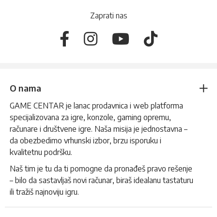
Zaprati nas
O nama
GAME CENTAR je lanac prodavnica i web platforma
specijalizovana za igre, konzole, gaming opremu,
računare i društvene igre. Naša misija je jednostavna –
da obezbedimo vrhunski izbor, brzu isporuku i
kvalitetnu podršku.
Naš tim je tu da ti pomogne da pronađeš pravo rešenje
– bilo da sastavljaš novi računar, biraš idealanu tastaturu
ili tražiš najnoviju igru.