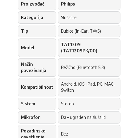
Proizvođač
Philips
Kategorija
Slušalice
Tip
Bubice (In-Ear, TWS)
TAT1209
Model
(TAT1209PK/00)
Način
Bežično (Bluetooth 5.3)
povezivanja
Android, iOS, iPad, PC, MAC,
Kompatibilnost
Switch
Sistem
Stereo
Mikrofon
Da – ugrađen na slušalici
Pozadinsko
Bez
osvetljenje