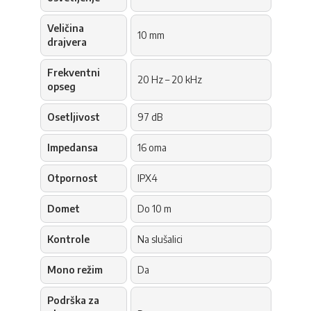
Veličina
10 mm
drajvera
Frekventni
20 Hz – 20 kHz
opseg
Osetljivost
97 dB
Impedansa
16 oma
Otpornost
IPX4
Domet
Do 10 m
Kontrole
Na slušalici
Mono režim
Da
Podrška za