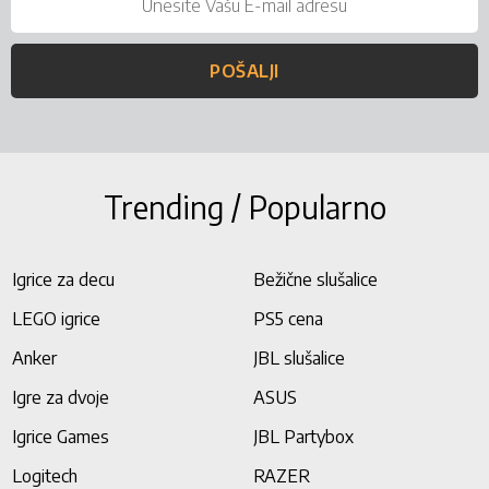
POŠALJI
Trending / Popularno
Igrice za decu
Bežične slušalice
LEGO igrice
PS5 cena
Anker
JBL slušalice
Igre za dvoje
ASUS
Igrice Games
JBL Partybox
Logitech
RAZER