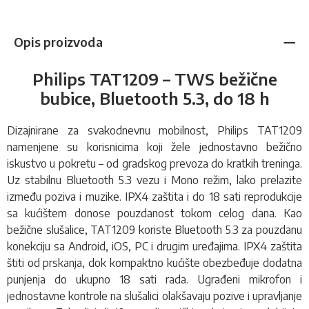
Opis proizvoda
Philips TAT1209 – TWS bežične
bubice, Bluetooth 5.3, do 18 h
Dizajnirane za svakodnevnu mobilnost, Philips TAT1209
namenjene su korisnicima koji žele jednostavno bežično
iskustvo u pokretu – od gradskog prevoza do kratkih treninga.
Uz stabilnu Bluetooth 5.3 vezu i Mono režim, lako prelazite
između poziva i muzike. IPX4 zaštita i do 18 sati reprodukcije
sa kućištem donose pouzdanost tokom celog dana. Kao
bežične slušalice, TAT1209 koriste Bluetooth 5.3 za pouzdanu
konekciju sa Android, iOS, PC i drugim uređajima. IPX4 zaštita
štiti od prskanja, dok kompaktno kućište obezbeđuje dodatna
punjenja do ukupno 18 sati rada. Ugrađeni mikrofon i
jednostavne kontrole na slušalici olakšavaju pozive i upravljanje