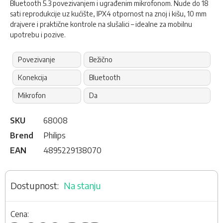
Bluetooth 5.3 povezivanjem i ugrađenim mikrofonom. Nude do 18
sati reprodukcije uz kućište, IPX4 otpornost na znoj i kišu, 10 mm
drajvere i praktične kontrole na slušalici – idealne za mobilnu
upotrebu i pozive.
Povezivanje
Bežično
Konekcija
Bluetooth
Mikrofon
Da
SKU
68008
Brend
Philips
EAN
4895229138070
Na stanju
Cena: