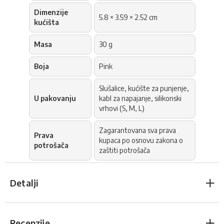
Dimenzije
5.8 × 3.59 × 2.52 cm
kućišta
Masa
30 g
Boja
Pink
Slušalice, kućište za punjenje,
U pakovanju
kabl za napajanje, silikonski
vrhovi (S, M, L)
Zagarantovana sva prava
Prava
kupaca po osnovu zakona o
potrošača
zaštiti potrošača
Detalji
Recenzije