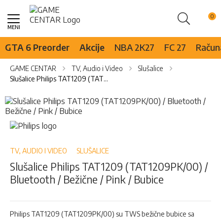
Pretraži
Skip
to
Content
GTA 6 Preorder
Akcije
NBA 2K27
FC 27
Računa
GAME CENTAR
TV, Audio i Video
Slušalice
Slušalice Philips TAT1209 (TAT1209PK/00) / Bluetooth / Bežične / Pink / Bubice
Skip
to
the
Skip
end
to
of
the
the
beginning
TV, AUDIO I VIDEO
SLUŠALICE
images
of
Slušalice Philips TAT1209 (TAT1209PK/00) /
gallery
the
Bluetooth / Bežične / Pink / Bubice
images
gallery
Philips TAT1209 (TAT1209PK/00) su TWS bežične bubice sa