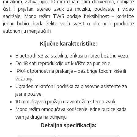
muzikom. Zahvaljujući 10 mm dinamičkim drajverima, dobijate
čist i prijatan stereo zvuk za muziku, podkaste i video
sadržaje. Mono režim TWS dodaje fleksibilnost – koristite
jednu bubicu kada želite veću svest o okolini ili produžite
autonomiju menjajući ih.
Ključne karakteristike:
Bluetooth 5.3 za stabilnu, efikasnu i brzu bežičnu vezu.
Do 18 sati reprodukcije uz kućište za punjenje.
IPX4 otpornost na prskanje – bez brige tokom kiše ili
vežbanja.
Ugrađen mikrofon i podrška za glasovne asistente za
jasne pozive.
10 mm drajveri pružaju uravnotežen stereo zvuk.
Mono režim omogućava korišćenje jedne bubice kada
vam je druga na punjenju.
Detaljna specifikacija: