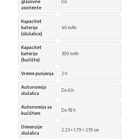
glasovne
Da
asistente
Kapacitet
baterije
40 mAh
(slušalice)
Kapacitet
baterije
300 mAh
(kućište)
Vreme punjenja
2 h
Autonomija
Do 6 h
slušalica
Autonomija sa
Do 18 h
kućištem
Dimenzije
2.23 × 1.79 × 2.19 cm
slušalica