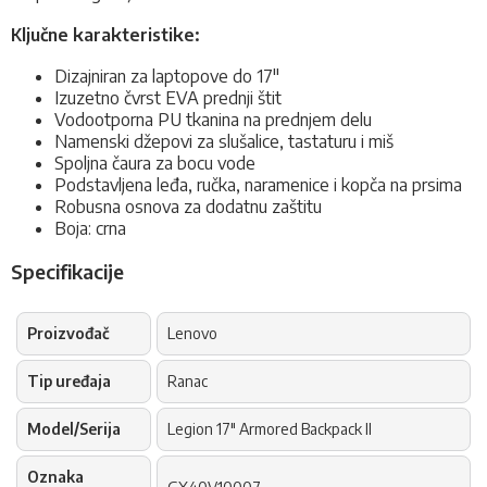
Ključne karakteristike:
Dizajniran za laptopove do 17"
Izuzetno čvrst EVA prednji štit
Vodootporna PU tkanina na prednjem delu
Namenski džepovi za slušalice, tastaturu i miš
Spoljna čaura za bocu vode
Podstavljena leđa, ručka, naramenice i kopča na prsima
Robusna osnova za dodatnu zaštitu
Boja: crna
Specifikacije
Proizvođač
Lenovo
Tip uređaja
Ranac
Model/Serija
Legion 17" Armored Backpack II
Oznaka