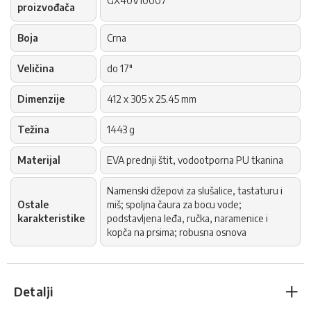
GX40V10007
proizvođača
Boja
Crna
Veličina
do 17"
Dimenzije
412 x 305 x 25.45 mm
Težina
1443 g
Materijal
EVA prednji štit, vodootporna PU tkanina
Namenski džepovi za slušalice, tastaturu i
Ostale
miš; spoljna čaura za bocu vode;
karakteristike
podstavljena leđa, ručka, naramenice i
kopča na prsima; robusna osnova
Detalji