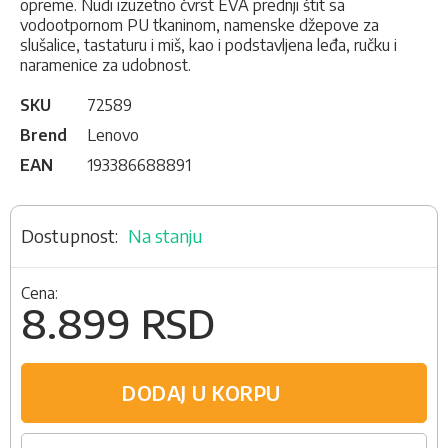
opreme. Nudi izuzetno čvrst EVA prednji štit sa
vodootpornom PU tkaninom, namenske džepove za
slušalice, tastaturu i miš, kao i podstavljena leđa, ručku i
naramenice za udobnost.
SKU
72589
Brend
Lenovo
EAN
193386688891
Na stanju
Cena:
8.899 RSD
DODAJ U KORPU