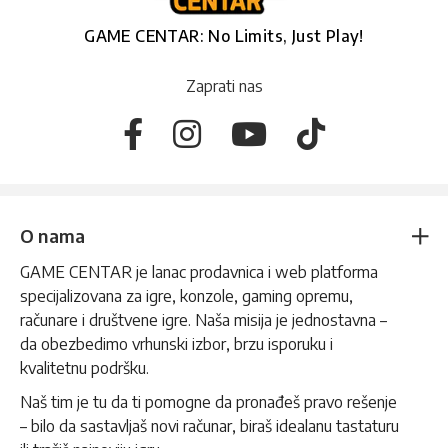
GAME CENTAR: No Limits, Just Play!
Zaprati nas
O nama
GAME CENTAR je lanac prodavnica i web platforma
specijalizovana za igre, konzole, gaming opremu,
računare i društvene igre. Naša misija je jednostavna –
da obezbedimo vrhunski izbor, brzu isporuku i
kvalitetnu podršku.
Naš tim je tu da ti pomogne da pronađeš pravo rešenje
– bilo da sastavljaš novi računar, biraš idealanu tastaturu