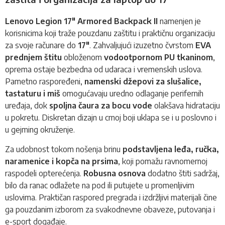
Lenovo Legion 17" Armored Backpack II
namenjen je
korisnicima koji traže pouzdanu zaštitu i praktičnu organizaciju
za svoje računare do
17"
. Zahvaljujući izuzetno čvrstom
EVA
prednjem štitu
obloženom
vodootpornom PU tkaninom
,
oprema ostaje bezbedna od udaraca i vremenskih uslova.
Pametno raspoređeni,
namenski džepovi za slušalice,
tastaturu i miš
omogućavaju uredno odlaganje perifernih
uređaja, dok
spoljna čaura za bocu vode
olakšava hidrataciju
u pokretu. Diskretan dizajn u crnoj boji uklapa se i u poslovno i
u gejming okruženje.
Za udobnost tokom nošenja brinu
podstavljena leđa, ručka,
naramenice i kopča na prsima
, koji pomažu ravnomernoj
raspodeli opterećenja.
Robusna osnova
dodatno štiti sadržaj,
bilo da ranac odlažete na pod ili putujete u promenljivim
uslovima. Praktičan raspored pregrada i izdržljivi materijali čine
ga pouzdanim izborom za svakodnevne obaveze, putovanja i
e-sport događaje.