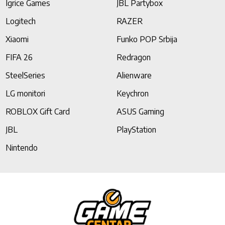
Igrice Games
JBL Partybox
Logitech
RAZER
Xiaomi
Funko POP Srbija
FIFA 26
Redragon
SteelSeries
Alienware
LG monitori
Keychron
ROBLOX Gift Card
ASUS Gaming
JBL
PlayStation
Nintendo