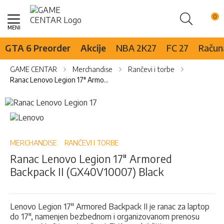
Pretraži
Skip
to
Content
GTA 6 Preorder
Akcije
NBA 2K27
FC 27
Računa
GAME CENTAR
Merchandise
Rančevi i torbe
Ranac Lenovo Legion 17" Armored Backpack II (GX40V10007) Black
Skip
to
Skip
the
to
end
the
of
beginning
MERCHANDISE
RANČEVI I TORBE
the
of
Ranac Lenovo Legion 17" Armored
images
the
Backpack II (GX40V10007) Black
gallery
images
gallery
Lenovo Legion 17" Armored Backpack II je ranac za laptop
do 17", namenjen bezbednom i organizovanom prenosu