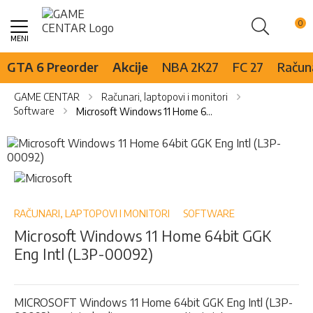
Pretraži
Skip
to
Content
GTA 6 Preorder
Akcije
NBA 2K27
FC 27
Računa
GAME CENTAR
Računari, laptopovi i monitori
Software
Microsoft Windows 11 Home 64bit GGK Eng Intl (L3P-00092)
Skip
to
the
Skip
end
to
of
the
the
beginning
RAČUNARI, LAPTOPOVI I MONITORI
SOFTWARE
images
of
Microsoft Windows 11 Home 64bit GGK
gallery
the
Eng Intl (L3P-00092)
images
gallery
MICROSOFT Windows 11 Home 64bit GGK Eng Intl (L3P-