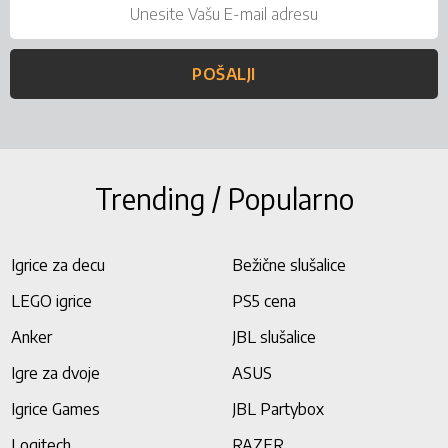
POŠALJI
Trending / Popularno
Igrice za decu
Bežične slušalice
LEGO igrice
PS5 cena
Anker
JBL slušalice
Igre za dvoje
ASUS
Igrice Games
JBL Partybox
Logitech
RAZER