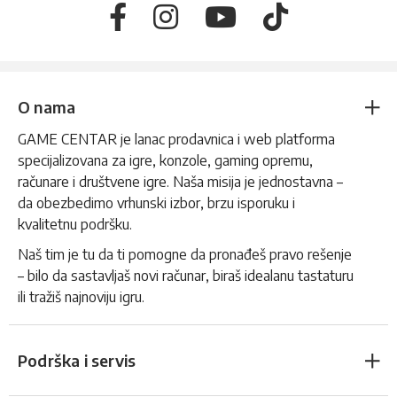
O nama
GAME CENTAR je lanac prodavnica i web platforma
specijalizovana za igre, konzole, gaming opremu,
računare i društvene igre. Naša misija je jednostavna –
da obezbedimo vrhunski izbor, brzu isporuku i
kvalitetnu podršku.
Naš tim je tu da ti pomogne da pronađeš pravo rešenje
– bilo da sastavljaš novi računar, biraš idealanu tastaturu
ili tražiš najnoviju igru.
Podrška i servis