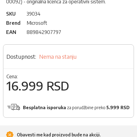
00092) - originalna licenca za operativni sistem.
SKU
39034
Brend
Microsoft
EAN
889842907797
Nema na stanju
Cena:
16.999 RSD
Besplatna isporuka
za porudžbine preko
5.999 RSD
Obavesti me kad proizvod bude na akciji.