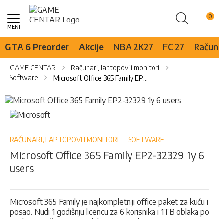
Pretraži
Skip
to
Content
GTA 6 Preorder
Akcije
NBA 2K27
FC 27
Računa
GAME CENTAR
Računari, laptopovi i monitori
Software
Microsoft Office 365 Family EP2-32329 1y 6 users
Skip
to
Skip
the
to
end
the
of
beginning
RAČUNARI, LAPTOPOVI I MONITORI
SOFTWARE
the
of
Microsoft Office 365 Family EP2-32329 1y 6
images
the
users
gallery
images
gallery
Microsoft 365 Family je najkompletniji office paket za kuću i
posao. Nudi 1 godišnju licencu za 6 korisnika i 1TB oblaka po