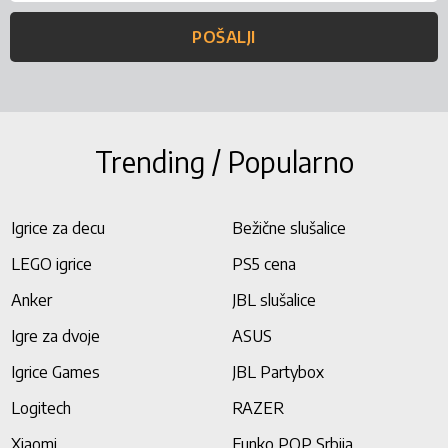
POŠALJI
Trending / Popularno
Igrice za decu
Bežične slušalice
LEGO igrice
PS5 cena
Anker
JBL slušalice
Igre za dvoje
ASUS
Igrice Games
JBL Partybox
Logitech
RAZER
Xiaomi
Funko POP Srbija