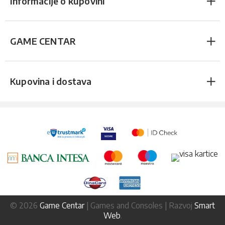
Informacije o kupovini
GAME CENTAR
Kupovina i dostava
© 2026
Game Centar
| Games and Consoles | Razvoj
Smart
Web
.