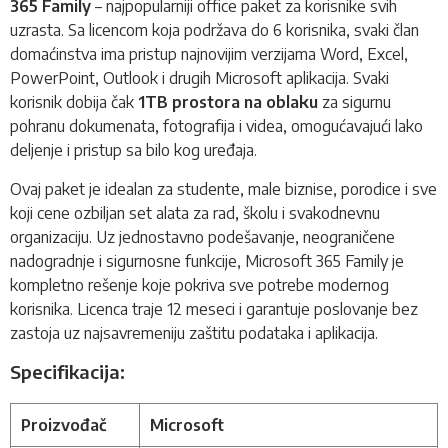
365 Family
– najpopularniji office paket za korisnike svih
uzrasta. Sa licencom koja podržava do 6 korisnika, svaki član
domaćinstva ima pristup najnovijim verzijama Word, Excel,
PowerPoint, Outlook i drugih Microsoft aplikacija. Svaki
korisnik dobija čak
1TB prostora na oblaku
za sigurnu
pohranu dokumenata, fotografija i videa, omogućavajući lako
deljenje i pristup sa bilo kog uređaja.
Ovaj paket je idealan za studente, male biznise, porodice i sve
koji cene ozbiljan set alata za rad, školu i svakodnevnu
organizaciju. Uz jednostavno podešavanje, neograničene
nadogradnje i sigurnosne funkcije, Microsoft 365 Family je
kompletno rešenje koje pokriva sve potrebe modernog
korisnika. Licenca traje 12 meseci i garantuje poslovanje bez
zastoja uz najsavremeniju zaštitu podataka i aplikacija.
Specifikacija:
Proizvođač
Microsoft