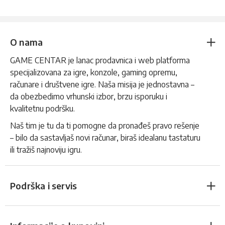
O nama
GAME CENTAR je lanac prodavnica i web platforma
specijalizovana za igre, konzole, gaming opremu,
računare i društvene igre. Naša misija je jednostavna –
da obezbedimo vrhunski izbor, brzu isporuku i
kvalitetnu podršku.
Naš tim je tu da ti pomogne da pronađeš pravo rešenje
– bilo da sastavljaš novi računar, biraš idealanu tastaturu
ili tražiš najnoviju igru.
Podrška i servis