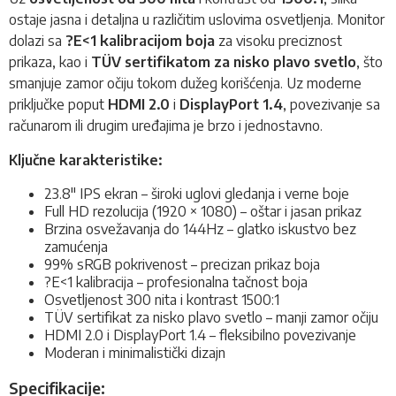
ostaje jasna i detaljna u različitim uslovima osvetljenja. Monitor
dolazi sa
?E<1 kalibracijom boja
za visoku preciznost
prikaza, kao i
TÜV sertifikatom za nisko plavo svetlo
, što
smanjuje zamor očiju tokom dužeg korišćenja. Uz moderne
priključke poput
HDMI 2.0
i
DisplayPort 1.4
, povezivanje sa
računarom ili drugim uređajima je brzo i jednostavno.
Ključne karakteristike:
23.8" IPS ekran – široki uglovi gledanja i verne boje
Full HD rezolucija (1920 × 1080) – oštar i jasan prikaz
Brzina osvežavanja do 144Hz – glatko iskustvo bez
zamućenja
99% sRGB pokrivenost – precizan prikaz boja
?E<1 kalibracija – profesionalna tačnost boja
Osvetljenost 300 nita i kontrast 1500:1
TÜV sertifikat za nisko plavo svetlo – manji zamor očiju
HDMI 2.0 i DisplayPort 1.4 – fleksibilno povezivanje
Moderan i minimalistički dizajn
Specifikacije: