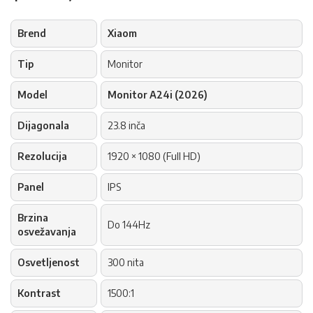
Brend
Xiaom
Tip
Monitor
Model
Monitor A24i (2026)
Dijagonala
23.8 inča
Rezolucija
1920 × 1080 (Full HD)
Panel
IPS
Brzina
Do 144Hz
osvežavanja
Osvetljenost
300 nita
Kontrast
1500:1