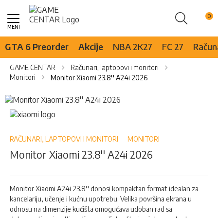
Pretraži
Skip
to
Content
GTA 6 Preorder
Akcije
NBA 2K27
FC 27
Računa
GAME CENTAR
Računari, laptopovi i monitori
Monitori
Monitor Xiaomi 23.8'' A24i 2026
Skip
to
Skip
the
to
end
the
of
beginning
RAČUNARI, LAPTOPOVI I MONITORI
MONITORI
the
of
Monitor Xiaomi 23.8'' A24i 2026
images
the
gallery
images
gallery
Monitor Xiaomi A24i 23.8'' donosi kompaktan format idealan za
kancelariju, učenje i kućnu upotrebu. Velika površina ekrana u
odnosu na dimenzije kućišta omogućava udoban rad sa