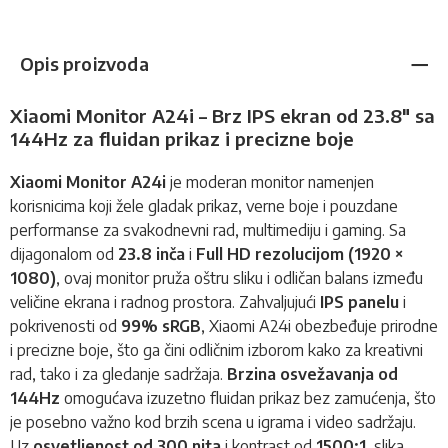
Opis proizvoda
Xiaomi Monitor A24i – Brz IPS ekran od 23.8" sa
144Hz za fluidan prikaz i precizne boje
Xiaomi Monitor A24i
je moderan
monitor
namenjen
korisnicima koji žele gladak prikaz, verne boje i pouzdane
performanse za svakodnevni rad, multimediju i gaming. Sa
dijagonalom od
23.8 inča
i
Full HD rezolucijom (1920 ×
1080)
, ovaj monitor pruža oštru sliku i odličan balans između
veličine ekrana i radnog prostora. Zahvaljujući
IPS panelu
i
pokrivenosti od
99% sRGB
, Xiaomi A24i obezbeđuje prirodne
i precizne boje, što ga čini odličnim izborom kako za kreativni
rad, tako i za gledanje sadržaja.
Brzina osvežavanja od
144Hz
omogućava izuzetno fluidan prikaz bez zamućenja, što
je posebno važno kod brzih scena u igrama i video sadržaju.
Uz
osvetljenost od 300 nita
i kontrast od
1500:1
, slika