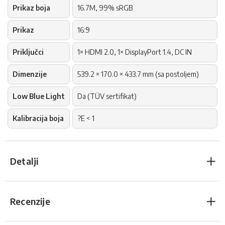
Prikaz boja
16.7M, 99% sRGB
Prikaz
16:9
Priključci
1× HDMI 2.0, 1× DisplayPort 1.4, DC IN
Dimenzije
539.2 × 170.0 × 433.7 mm (sa postoljem)
Low Blue Light
Da (TÜV sertifikat)
Kalibracija boja
?E < 1
Detalji
Recenzije