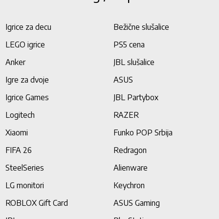
Igrice za decu
Bežične slušalice
LEGO igrice
PS5 cena
Anker
JBL slušalice
Igre za dvoje
ASUS
Igrice Games
JBL Partybox
Logitech
RAZER
Xiaomi
Funko POP Srbija
FIFA 26
Redragon
SteelSeries
Alienware
LG monitori
Keychron
ROBLOX Gift Card
ASUS Gaming