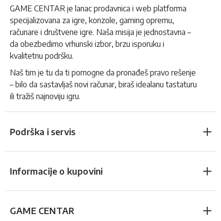
GAME CENTAR je lanac prodavnica i web platforma
specijalizovana za igre, konzole, gaming opremu,
računare i društvene igre. Naša misija je jednostavna –
da obezbedimo vrhunski izbor, brzu isporuku i
kvalitetnu podršku.
Naš tim je tu da ti pomogne da pronađeš pravo rešenje
– bilo da sastavljaš novi računar, biraš idealanu tastaturu
ili tražiš najnoviju igru.
Podrška i servis
Informacije o kupovini
GAME CENTAR