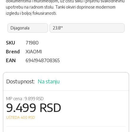
dokumentima i multimedijom, uz čistu sliku i prijatnu svakodnevnu
upotrebu na radnom stolu. Tanki okviri doprinose modernom
izgledu i boljoj fokusiranosti.
Dijagonala
23.8''
SKU
71980
Brend
XIAOMI
EAN
6941948708365
Na stanju
MP cena :
9.899 RSD
9.499 RSD
UŠTEDA 400
RSD